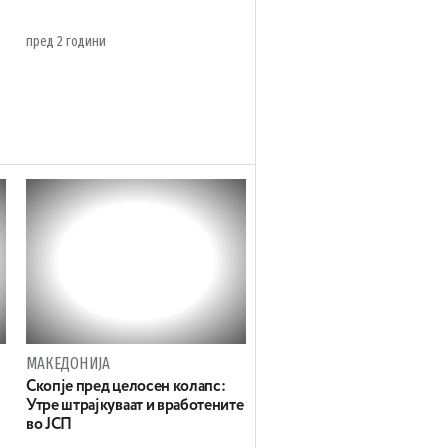
пред 2 години
МАКЕДОНИЈА
Скопје пред целосен колапс:
Утре штрајкуваат и вработените
во ЈСП