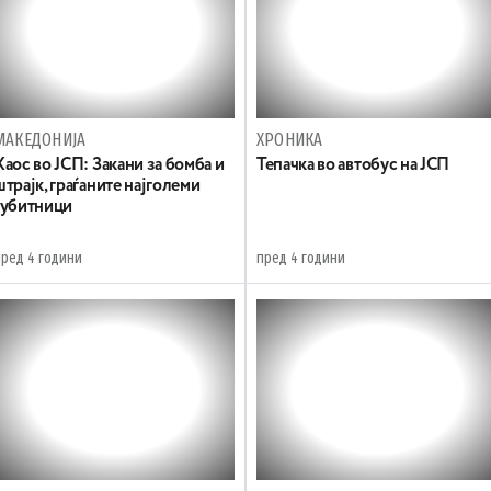
МАКЕДОНИЈА
ХРОНИКА
Хаос во ЈСП: Закани за бомба и
Тепачка во автобус на ЈСП
штрајк, граѓаните најголеми
губитници
пред 4 години
пред 4 години