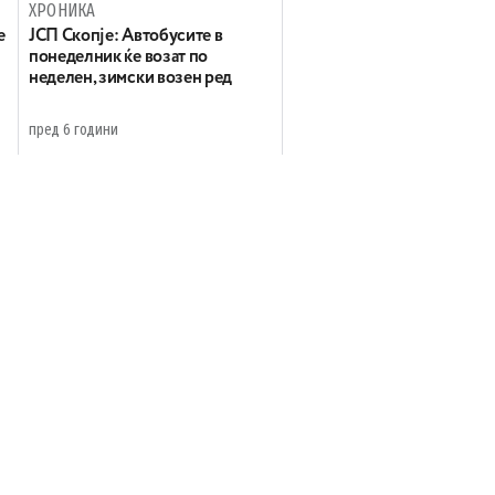
ХРОНИКА
е
ЈСП Скопје: Автобусите в
понеделник ќе возат по
неделен, зимски возен ред
пред 6 години