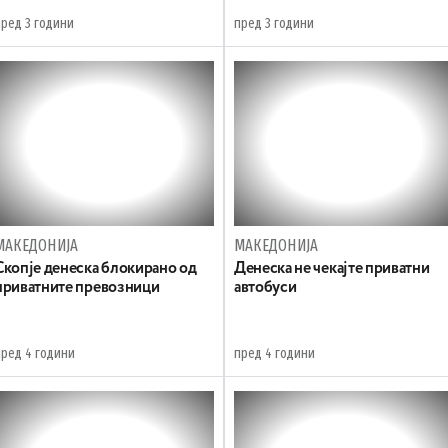
пред 3 години
пред 3 години
МАКЕДОНИЈА
МАКЕДОНИЈА
Скопје денеска блокирано од
Денеска не чекајте приватни
приватните превозници
автобуси
пред 4 години
пред 4 години