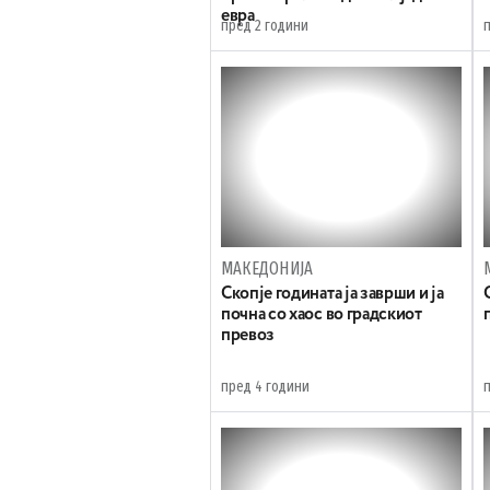
евра
пред 2 години
МАКЕДОНИЈА
Скопје годината ја заврши и ја
почна со хаос во градскиот
превоз
пред 4 години