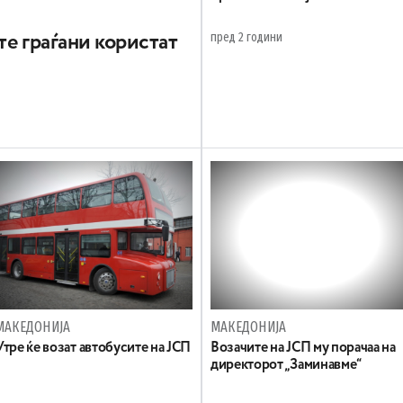
пред 2 години
те граѓани користат
МАКЕДОНИЈА
МАКЕДОНИЈА
Утре ќе возат автобусите на ЈСП
Возачите на ЈСП му порачаа на
директорот „Заминавме“