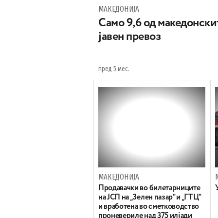
МАКЕДОНИЈА
Само 9,6 од македонски
јавен превоз
пред 5 мес.
МАКЕДОНИЈА
Продавачки во билетарниците
на ЈСП на „Зелен пазар“ и „ГТЦ“
и вработена во сметководство
проневериле над 375 илјади