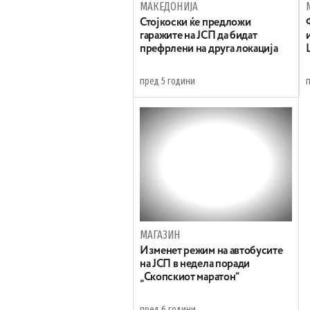
МАКЕДОНИЈА
Стојкоски ќе предложи
гаражите на ЈСП да бидат
префрлени на друга локација
пред 5 години
МАГАЗИН
Изменет режим на автобусите
на ЈСП в недела поради
„Скопскиот маратон“
пред 6 години