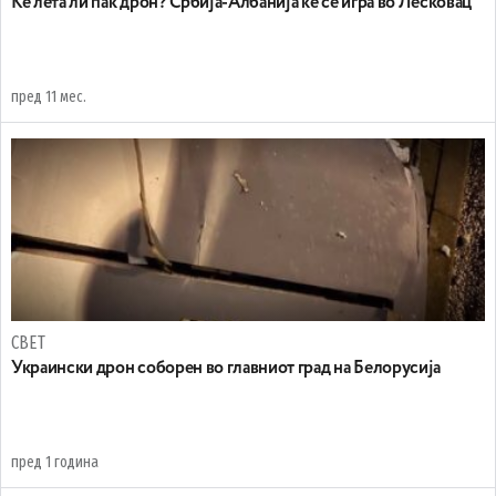
Ќе лета ли пак дрон? Србија-Албанија ќе се игра во Лесковац
пред 11 мес.
СВЕТ
Украински дрон соборен во главниот град на Белорусија
пред 1 година