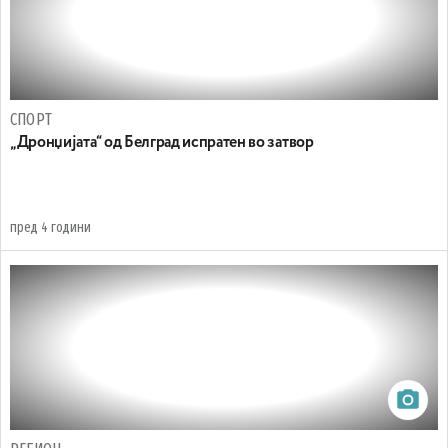
СПОРТ
„Дронџијата“ од Белград испратен во затвор
пред 4 години