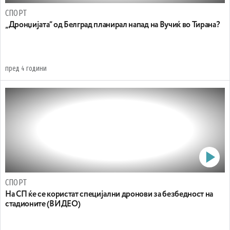
СПОРТ
„Дронџијата“ од Белград планирал напад на Вучиќ во Тирана?
пред 4 години
СПОРТ
На СП ќе се користат специјални дронови за безбедност на
стадионите (ВИДЕО)