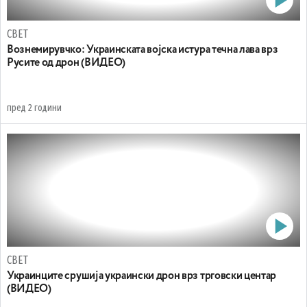
СВЕТ
Вознемирувчко: Украинската војска истура течна лава врз
Русите од дрон (ВИДЕО)
пред 2 години
СВЕТ
Украинците срушија украински дрон врз трговски центар
(ВИДЕО)