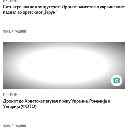
РЕГИОН
Ситна грешка во компјутерот: Дронот наместо во украинскиот
паднал во хратскиот „Јарун“
пред 4 години
РЕГИОН
Дронот до Хрватска патувал преку Украина, Романија и
Унгарија (ФОТО)
пред 4 години