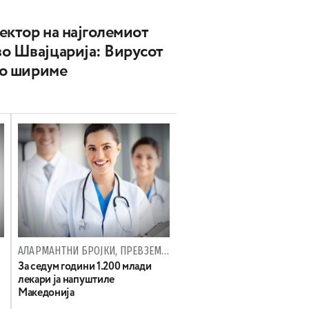
ектор на најголемиот
во Швајцарија: Вирусот
 го шириме
АЛАРМАНТНИ БРОЈКИ, ПРЕВЗЕМА ЛИ НЕШТО ДРЖАВАТА?
За седум години 1.200 млади
лекари ја напуштиле
Македонија