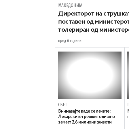
МАКЕДОНИЈА
Директорот на струшка
поставен од министеро
толериран од министер
пред 6 години
СВЕТ
Внимавајте каде се лечите:
Лекарските грешки годишно
земаат 2,6 милиони животи