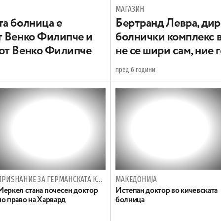
МАГАЗИН
та болница е
Бертранд Левра, дир
т Венко Филипче и
болнички комплекс 
от Венко Филипче
не се шири сам, ние
пред 6 години
ПРИЅНАНИЕ ЗА ГЕРМАНСКАТА КАНЦЕЛАРКА
МАКЕДОНИЈА
Меркел стана почесен доктор
Истепан доктор во кичевската
по право на Харвард
болница