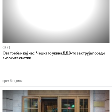
СВЕТ
Ова треба и кај нас: Чешка го укина ДДВ-то за струја поради
високите сметки
пред 5 години