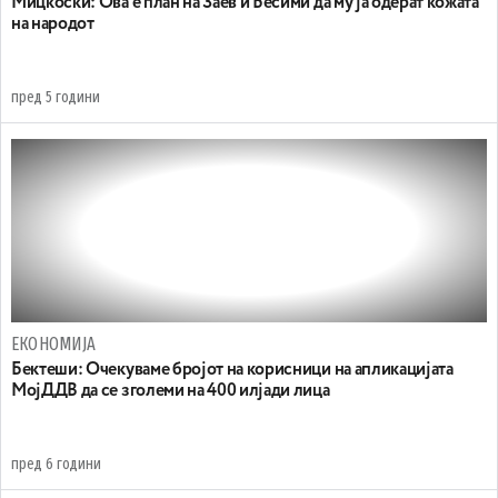
Мицкоски: Ова е план на Заев и Бесими да му ја одерат кожата
на народот
пред 5 години
ЕКОНОМИЈА
Бектеши: Очекуваме бројот на корисници на апликацијата
МојДДВ да се зголеми на 400 илјади лица
пред 6 години