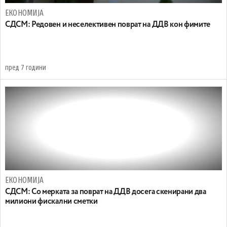
ЕКОНОМИЈА
СДСМ: Редовен и неселективен поврат на ДДВ кон фимите
пред 7 години
ЕКОНОМИЈА
СДСМ: Со мерката за поврат на ДДВ досега скенирани два
милиони фискални сметки