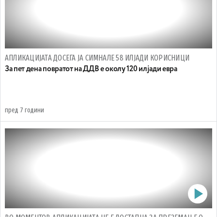
АПЛИКАЦИЈАТА ДОСЕГА ЈА СИМНАЛЕ 58 ИЛЈАДИ КОРИСНИЦИ
За пет дена повратот на ДДВ е околу 120 илјади евра
пред 7 години