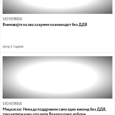
ЕКОНОМИЈА
Внимавајте на ова за време на викендот без ДДВ
пред 6 години
ЕКОНОМИЈА
Мицкоски: Нема да поддржиме само еден викенд без ДДВ,
туку четири како што вети Владата пред избори