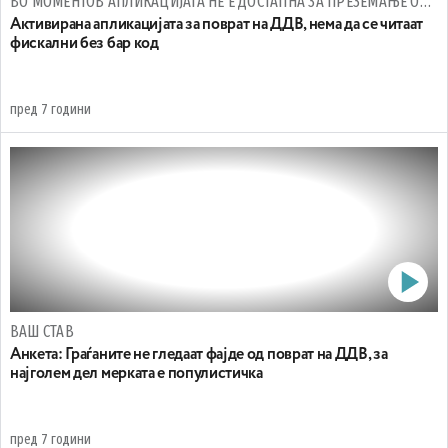
ВО МОМЕНТОВ АПЛИКАЦИЈАТА НЕ Е ДОСТАПНА ЗА ПРЕЗЕМАЊЕ ОД „APPLE STORE“ ЗА КОРИСНИЦИТЕ ОД „IOS“ ОПЕРАТИВНИОТ СИСТЕМ
Активирана апликацијата за поврат на ДДВ, нема да се читаат
фискални без бар код
пред 7 години
ВАШ СТАВ
Анкета: Граѓаните не гледаат фајде од поврат на ДДВ, за
најголем дел мерката е популистичка
пред 7 години