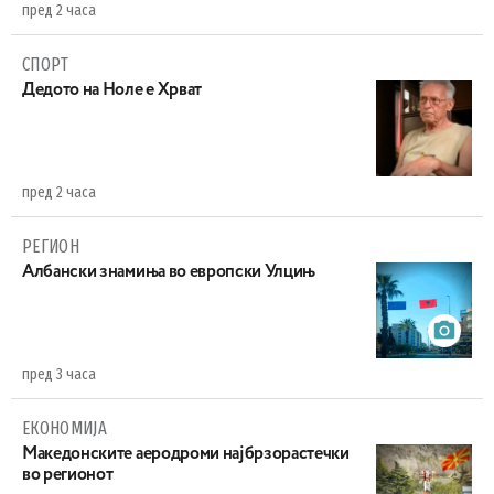
пред 2 часа
СПОРТ
Дедото на Ноле е Хрват
пред 2 часа
РЕГИОН
Aлбански знамиња во европски Улцињ
пред 3 часа
ЕКОНОМИЈА
Maкедонските аеродроми најбрзорастечки
во регионот