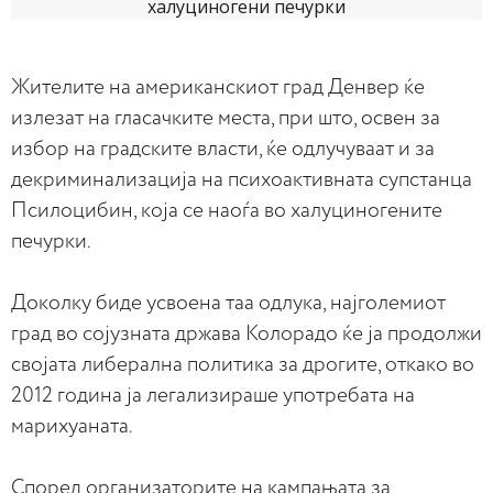
Жителите на американскиот град Денвер ќе
излезат на гласачките места, при што, освен за
избор на градските власти, ќе одлучуваат и за
декриминализација на психоактивната супстанца
Псилоцибин, која се наоѓа во халуциногените
печурки.
Доколку биде усвоена таа одлука, најголемиот
град во сојузната држава Колорадо ќе ја продолжи
својата либерална политика за дрогите, откако во
2012 година ја легализираше употребата на
марихуаната.
Според организаторите на кампањата за