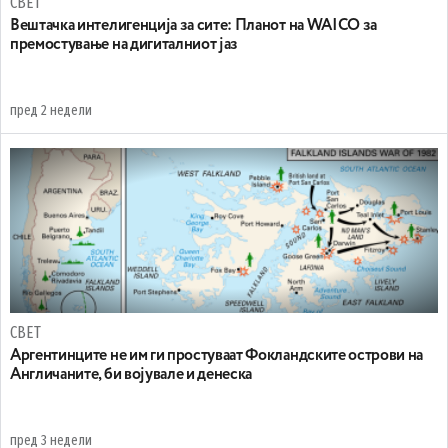
СВЕТ
Вештачка интелигенција за сите: Планот на WAICO за
премостување на дигиталниот јаз
пред 2 недели
СВЕТ
Аргентинците не им ги простуваат Фокландските острови на
Англичаните, би војувале и денеска
пред 3 недели