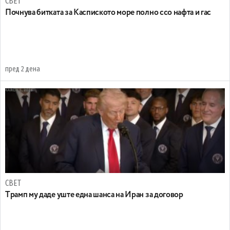
СВЕТ
Почнува битката за Каспиското море полно ссо нафта и гас
пред 2 дена
СВЕТ
Tрамп му даде уште една шанса на Иран за договор