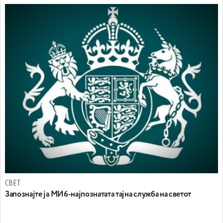
СВЕТ
Запознајте ја МИ6-најпознатата тајна служба на светот