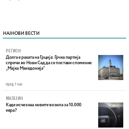
НАЈНОВИ ВЕСТИ
РЕГИОН
Долга е раката на Грција: Грчка партија
спречи во Нови Сад да се постави споменик
„Мајка Македонија“
пред 1 час
МАГАЗИН
Каде исчезнаа новите возила за 10.000
евра?