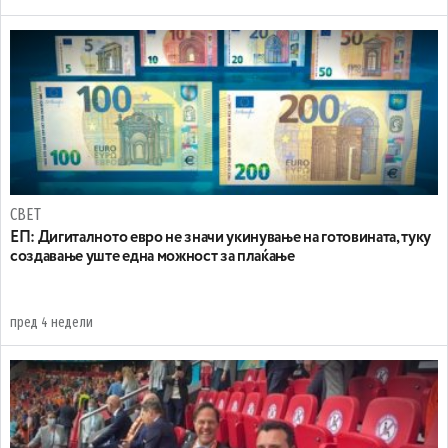
СВЕТ
ЕП: Дигиталното евро не значи укинување на готовината, туку
создавање уште една можност за плаќање
пред 4 недели