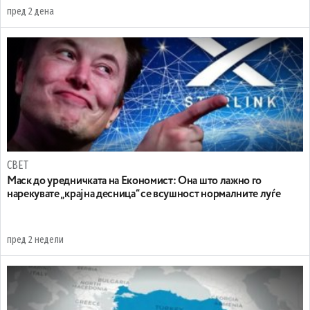
пред 2 дена
СВЕТ
Маск до уредничката на Економист: Она што лажно го
нарекувате „крајна десница“ се всушност нормалните луѓе
пред 2 недели