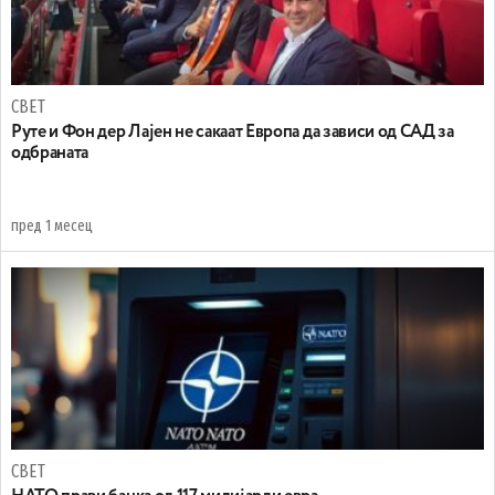
СВЕТ
Руте и Фон дер Лајен не сакаат Европа да зависи од САД за
одбраната
пред 1 месец
СВЕТ