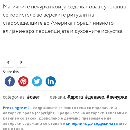
Магичните печурки кои ја содржат оваа супстанца
се користеле во верските ритуали на
староседелците во Америка поради нивното
влијание врз перцепцијата и духовните искуства.
Share this...
categories:
свет
ознаки:
дрога
,
денвер
,
печурки
Pressingtv.mk
- содржините се заштитени со издавачки и
авторски права (copyright). Крадењето на авторски текстови е
казниво со закон. Дозволено е делумно превземање на
авторски содржини со ставање
хиперлинк до содржината
што
се цитира.