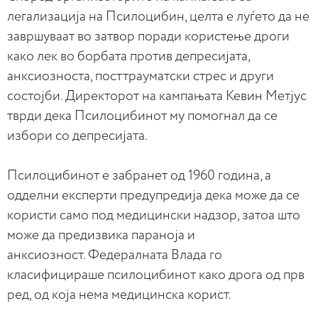
легализација на Псилоцибин, целта е луѓето да не
завршуваат во затвор поради користење дроги
како лек во борбата против депресијата,
анксиозноста, посттрауматски стрес и други
состојби. Директорот на кампањата Кевин Метјус
тврди дека Псилоцибинот му помогнал да се
избори со депресијата.
Псилоцибинот е забранет од 1960 година, а
одделни експерти предупредија дека може да се
користи само под медицински надзор, затоа што
може да предизвика параноја и
анксиозност. Федералната Влада го
класифицираше псилоцибинот како дрога од прв
ред, од која нема медицинска корист.