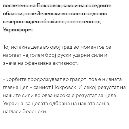
посветено на Покровск, како и на соседните
области, рече Зеленски во своето редовно
вечерно видео обраќање, пренесено од
Укринформ.
Тој истакна дека во овој град во моментов се
наоѓаат најголем број руски ударни сили и
значајна офанзивна активност.
-Борбите продолжуваат во градот: тоа е нивната
главна цел – самиот Покровск. И секој резултат на
нашите сили во оваа насока е резултат за цела
Украина, за целата одбрана на нашата земја,
нагласи Зеленски.