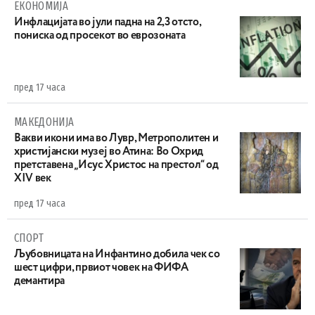
ЕКОНОМИЈА
Инфлацијата во јули падна на 2,3 отсто,
пониска од просекот во еврозоната
пред 17 часа
МАКЕДОНИЈА
Вакви икони има во Лувр, Метрополитен и
христијански музеј во Атина: Во Охрид
претставена „Исус Христос на престол“ од
XIV век
пред 17 часа
СПОРТ
Љубовницата на Инфантино добила чек со
шест цифри, првиот човек на ФИФА
демантира