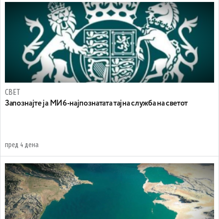
СВЕТ
Запознајте ја МИ6-најпознатата тајна служба на светот
пред 4 дена