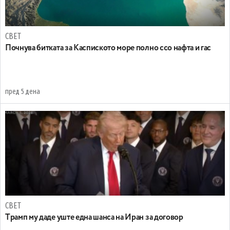
СВЕТ
Почнува битката за Каспиското море полно ссо нафта и гас
пред 5 дена
СВЕТ
Tрамп му даде уште една шанса на Иран за договор