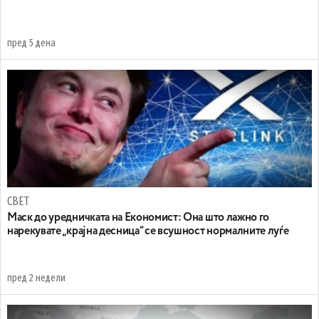
пред 5 дена
СВЕТ
Маск до уредничката на Економист: Она што лажно го
нарекувате „крајна десница“ се всушност нормалните луѓе
пред 2 недели