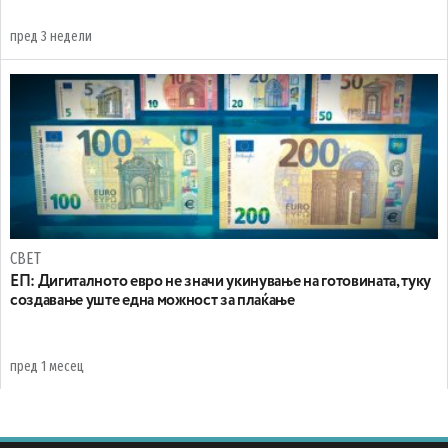
пред 3 недели
СВЕТ
ЕП: Дигиталното евро не значи укинување на готовината, туку
создавање уште една можност за плаќање
пред 1 месец