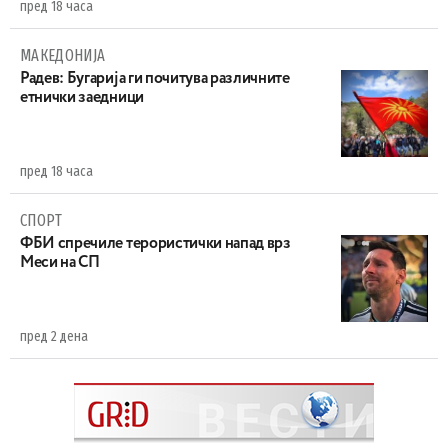
пред 18 часа
МАКЕДОНИЈА
Радев: Бугарија ги почитува различните
етнички заедници
пред 18 часа
СПОРТ
ФБИ спречиле терористички напад врз
Меси на СП
пред 2 дена