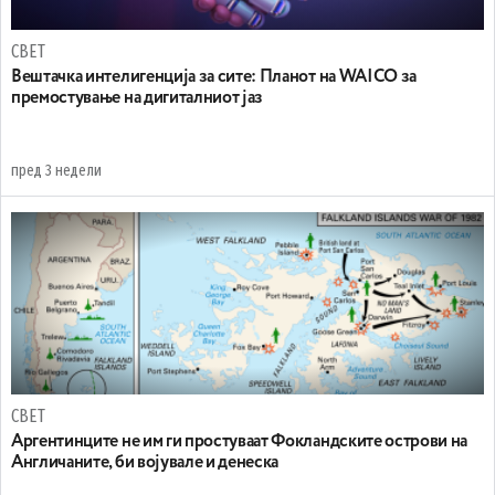
СВЕТ
Вештачка интелигенција за сите: Планот на WAICO за
премостување на дигиталниот јаз
пред 3 недели
СВЕТ
Аргентинците не им ги простуваат Фокландските острови на
Англичаните, би војувале и денеска