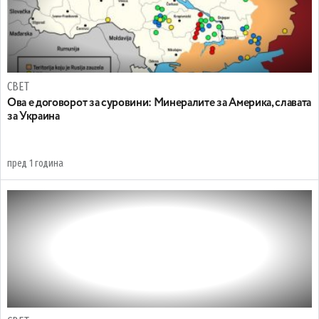
СВЕТ
Ова е договорот за суровини: Mинералите за Америка, славата
за Украина
пред 1 година