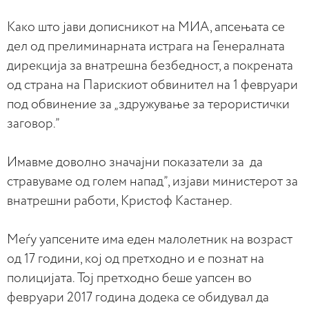
Како што јави дописникот на МИА, апсењата се
дел од прелиминарната истрага на Генералната
дирекција за внатрешна безбедност, а покрената
од страна на Парискиот обвинител на 1 февруари
под обвинение за „здружување за терористички
заговор.”
Имавме доволно значајни показатели за да
стравуваме од голем напад”, изјави министерот за
внатрешни работи, Кристоф Кастанер.
Меѓу уапсените има еден малолетник на возраст
од 17 години, кој од претходно и е познат на
полицијата. Тој претходно беше уапсен во
февруари 2017 година додека се обидувал да