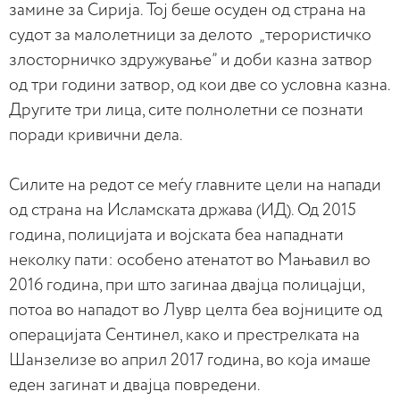
замине за Сирија. Тој беше осуден од страна на
судот за малолетници за делото „терористичко
злосторничко здружување” и доби казна затвор
од три години затвор, од кои две со условна казна.
Другите три лица, сите полнолетни се познати
поради кривични дела.
Силите на редот се меѓу главните цели на напади
од страна на Исламската држава (ИД). Од 2015
година, полицијата и војската беа нападнати
неколку пати: особено атенатот во Мањавил во
2016 година, при што загинаа двајца полицајци,
потоа во нападот во Лувр целта беа војниците од
операцијата Сентинел, како и престрелката на
Шанзелизе во април 2017 година, во која имаше
еден загинат и двајца повредени.