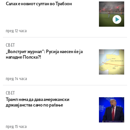
Салах е новиот султан во Трабзон
пред 12 часа
СВЕТ
„Волстрит журнал“: Русија наесен ќе ја
нападне Полска?!
пред 14 часа
СВЕТ
Трамп нема да дава американски
државјанства само по раѓање
пред 15 часа