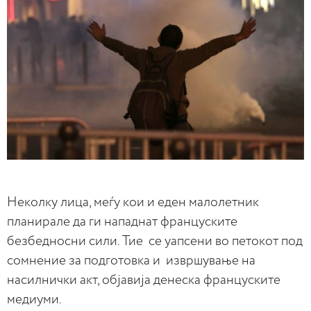
Неколку лица, меѓу кои и еден малолетник
планирале да ги нападнат француските
безбедносни сили. Тие се уапсени во петокот под
сомнение за подготовка и извршување на
насилнички акт, објавија денеска француските
медиуми.