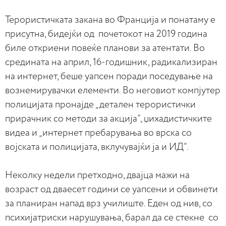
Терористичката закана во Франција и понатаму е
присутна, бидејќи од почетокот на 2019 година
биле откриени повеќе планови за атентати. Во
средината на април, 16-годишник, радикализиран
на интернет, беше уапсен поради поседување на
вознемирувачки елементи. Во неговиот компјутер
полицијата пронајде „детален терористички
прирачник со методи за акција”, џихадистичките
видеа и „интернет пребарувања во врска со
војската и полицијата, вклучувајќи ја и ИД”.
Неколку недели претходно, двајца мажи на
возраст од дваесет години се уапсени и обвинети
за планиран напад врз училиште. Еден од нив, со
психијатриски нарушувања, барал да се стекне со