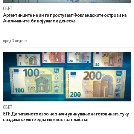
СВЕТ
Аргентинците не им ги простуваат Фокландските острови на
Англичаните, би војувале и денеска
пред 3 недели
СВЕТ
ЕП: Дигиталното евро не значи укинување на готовината, туку
создавање уште една можност за плаќање