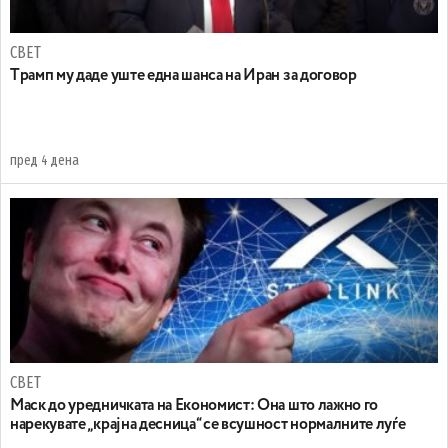
СВЕТ
Tрамп му даде уште една шанса на Иран за договор
пред 4 дена
СВЕТ
Маск до уредничката на Економист: Она што лажно го
нарекувате „крајна десница“ се всушност нормалните луѓе