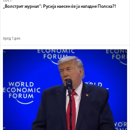
„Волстрит журнал“: Русија наесен ќе ја нападне Полска?!
пред 1 ден