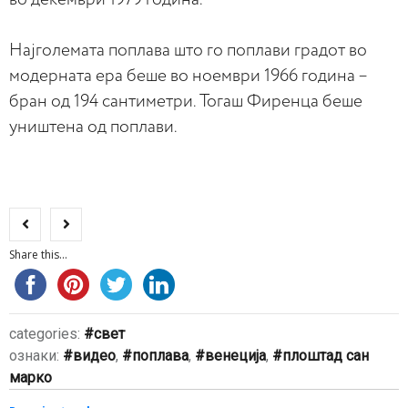
Најголемата поплава што го поплави градот во
модерната ера беше во ноември 1966 година –
бран од 194 сантиметри. Тогаш Фиренца беше
уништена од поплави.
Share this...
categories:
свет
ознаки:
видео
,
поплава
,
венеција
,
плоштад сан
марко