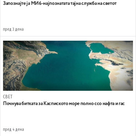
Запознајте ја МИ6-најпознатата тајна служба на светот
пред 3 дена
СВЕТ
Почнува битката за Каспиското море полно ссо нафта и гас
пред 4 дена