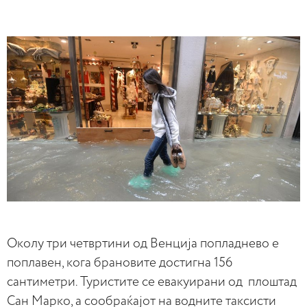
Околу три четвртини од Венција
попладнево е
поплавен, кога брановите достигна 156
сантиметри.
Туристите се евакуирани од плоштад
Сан Марко, а сообраќајот на водните таксисти