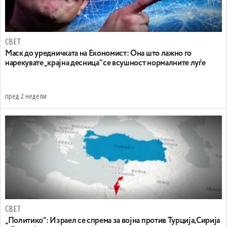
СВЕТ
Маск до уредничката на Економист: Она што лажно го
нарекувате „крајна десница“ се всушност нормалните луѓе
пред 2 недели
СВЕТ
„Политико“: Израел се спрема за војна против Турција,Сирија