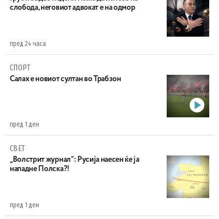
слобода, неговиот адвокат е на одмор
пред 24 часа
СПОРТ
Салах е новиот султан во Трабзон
пред 1 ден
СВЕТ
„Волстрит журнал“: Русија наесен ќе ја
нападне Полска?!
пред 1 ден