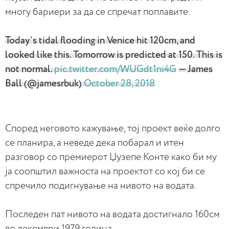
многу бариери за да се спречат поплавите.
Today’s tidal flooding in Venice hit 120cm, and
looked like this. Tomorrow is predicted at 150. This is
not normal.
pic.twitter.com/WUGdt1ni4G
— James
Ball (@jamesrbuk)
October 28, 2018
Според неговото кажување, тој проект веќе долго
се планира, а неведе дека побарал и итен
разговор со премиерот Џузепе Конте како би му
ја соопштил важноста на проектот со кој би се
спречило подигнување на нивото на водата.
Последен пат нивото на водата достигнало 160см
во декември 1979 година.