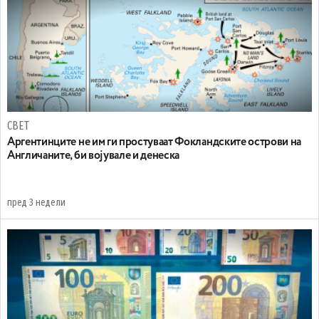
СВЕТ
Аргентинците не им ги простуваат Фокландските острови на
Англичаните, би војувале и денеска
пред 3 недели