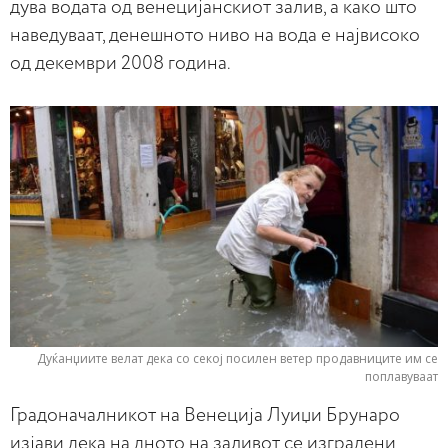
дува водата од венецијанскиот залив, а како што
наведуваат, денешното ниво на вода е највисоко
од декември 2008 година.
Дуќанџиите велат дека со секој посилен ветер продавниците им се
поплавуваат
Градоначалникот на Венеција Луиџи Брунаро
изјави дека на дното на заливот се изградени