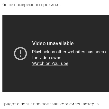
беше привремено прекинат.
Градот е познат по поплави кога силен ветер ја