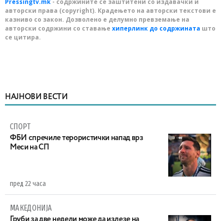
Pressingtv.mk
- содржините се заштитени со издавачки и
авторски права (copyright). Крадењето на авторски текстови е
казниво со закон. Дозволено е делумно превземање на
авторски содржини со ставање
хиперлинк до содржината
што
се цитира.
НАЈНОВИ ВЕСТИ
СПОРТ
ФБИ спречиле терористички напад врз
Меси на СП
пред 22 часа
МАКЕДОНИЈА
Груби за две недели може да излезе на