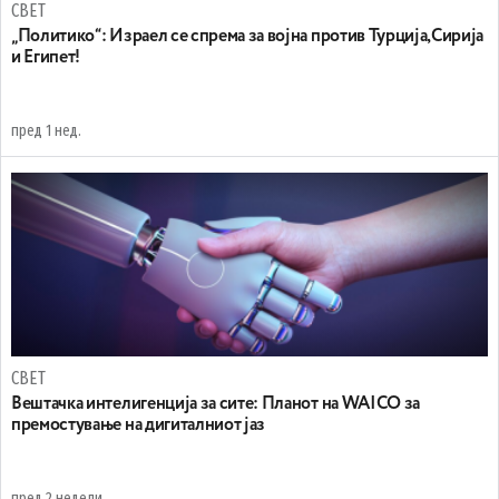
СВЕТ
„Политико“: Израел се спрема за војна против Турција,Сирија
и Египет!
пред 1 нед.
СВЕТ
Вештачка интелигенција за сите: Планот на WAICO за
премостување на дигиталниот јаз
пред 2 недели