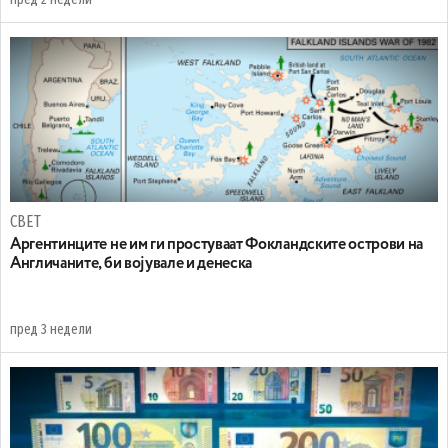
СВЕТ
Аргентинците не им ги простуваат Фокландските острови на
Англичаните, би војувале и денеска
пред 3 недели