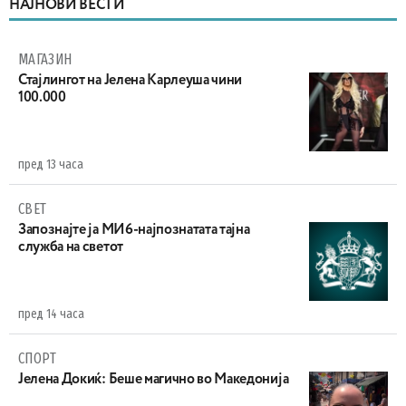
НАЈНОВИ ВЕСТИ
МАГАЗИН
Стајлингот на Јелена Карлеуша чини
100.000
пред 13 часа
СВЕТ
Запознајте ја МИ6-најпознатата тајна
служба на светот
пред 14 часа
СПОРТ
Јелена Докиќ: Беше магично во Македонија