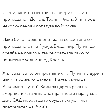
Специјалниот советник на американскиот
претседател Доналд Трамп, Фиона Хил, пред
неколку денови допатува во Москва.
Иако било предвидено таа да се сретене со
претседателот на Русија, Владимир Путин, до
средба не дошло и таа се сретнала само со
пониските челници од Кремљ.
Хил важи за голем противник на Путин, па дури и
напиша книга со наслов „Шесте маски на
Владимир Путин“. Важи за цврста рака на
американската дипломатија и често изјавувала
дека САД мораат да го срушат актуелниот
претседател на Русија.