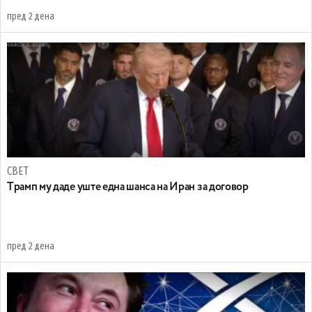
пред 2 дена
СВЕТ
Tрамп му даде уште една шанса на Иран за договор
пред 2 дена