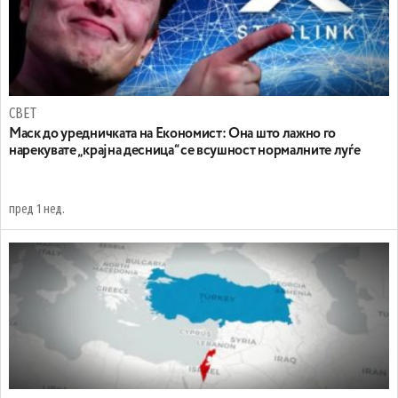
СВЕТ
Маск до уредничката на Економист: Она што лажно го
нарекувате „крајна десница“ се всушност нормалните луѓе
пред 1 нед.