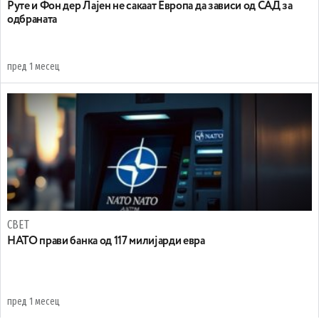
Руте и Фон дер Лајен не сакаат Европа да зависи од САД за
одбраната
пред 1 месец
СВЕТ
НАТО прави банка од 117 милијарди евра
пред 1 месец