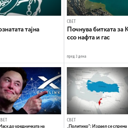
СВЕТ
знатата тајна
Почнува битката за 
ссо нафта и гас
пред 3 дена
СВЕТ
СВЕТ
Маск до уредничката на
„Политико“: Израел се спрема