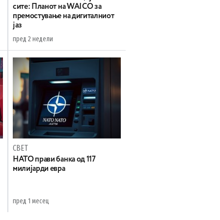
сите: Планот на WAICO за
премостување на дигиталниот
јаз
пред 2 недели
СВЕТ
НАТО прави банка од 117
милијарди евра
пред 1 месец