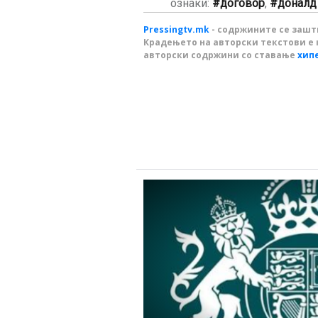
ознаки:
договор
,
доналд
Pressingtv.mk
- содржините се зашти
Крадењето на авторски текстови е 
авторски содржини со ставање
хип