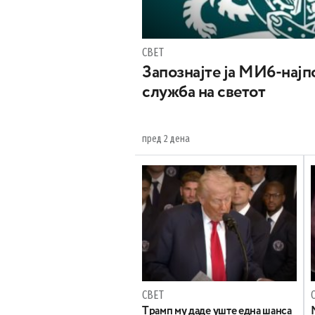
СВЕТ
Запознајте ја МИ6-најпо
служба на светот
пред 2 дена
СВЕТ
Tрамп му даде уште една шанса