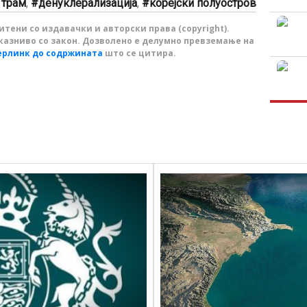
 трам
,
денуклерализација
,
корејски полуостров
тени со издавачки и авторски права (copyright).
казниво со закон. Дозволено е делумно превземање на
ерлинк до содржината
што се цитира.