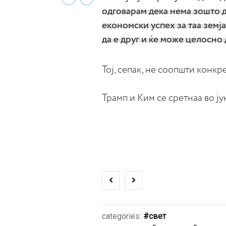
одговарам дека нема зошто д
економски успех за таа земја
да е друг и ќе може целосно д
Тој, сепак, не соопшти конк
Трамп и Ким се сретнаа во ју
categories:
свет