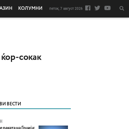
АЗИН
КОЛУМНИ
петок, 7 август 2026
 ќор-сокак
ВИ ВЕСТИ
Н
е раката на Грција: