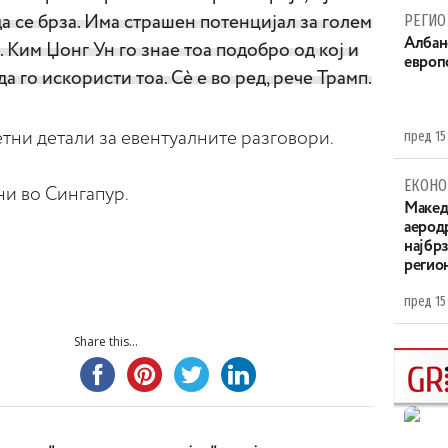
РЕГИО
а се брза. Има страшен потенцијал за голем
Aлбан
. Ким Џонг Ун го знае тоа подобро од кој и
европ
а го искористи тоа. Сè е во ред, рече Трамп.
пред 15
ретни детали за евентуалните разговори.
ЕКОНО
ни во Сингапур.
Maкед
аерод
најбр
регио
пред 15
Share this...