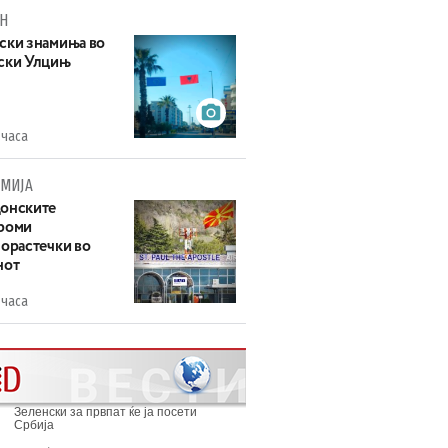
Н
ски знамиња во
ски Улцињ
 часа
МИЈА
онските
роми
зорастечки во
нот
 часа