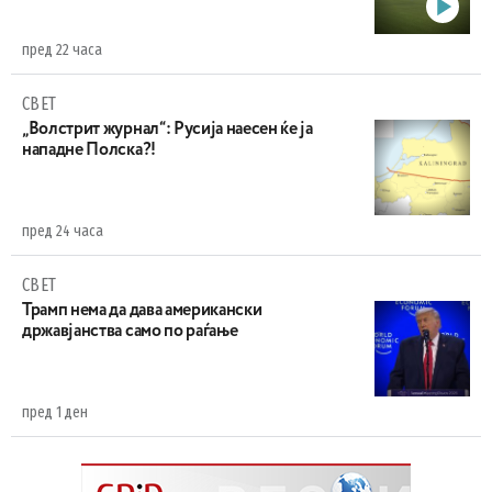
пред 22 часа
СВЕТ
„Волстрит журнал“: Русија наесен ќе ја
нападне Полска?!
пред 24 часа
СВЕТ
Трамп нема да дава американски
државјанства само по раѓање
пред 1 ден