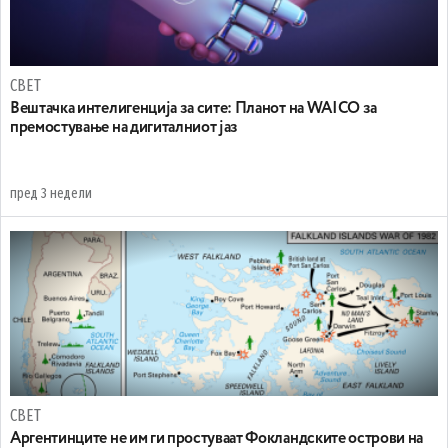
СВЕТ
Вештачка интелигенција за сите: Планот на WAICO за
премостување на дигиталниот јаз
пред 3 недели
СВЕТ
Аргентинците не им ги простуваат Фокландските острови на