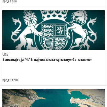
пред 1 ден
СВЕТ
Запознајте ја МИ6-најпознатата тајна служба на светот
пред 3 дена