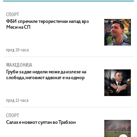
СПОРТ
ФБИ спречиле терористички напад врз
Меси на СП
пред 20 часа
МАКЕДОНИЈА
Груби за две недели може да излезе на
слобода, неговиот адвокат е на одмор
пред 22 часа
СПОРТ
Салах е новиот султан во Трабзон