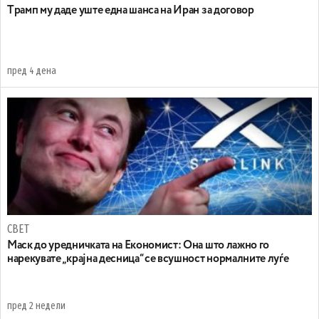
Tрамп му даде уште една шанса на Иран за договор
пред 4 дена
СВЕТ
Маск до уредничката на Економист: Она што лажно го
нарекувате „крајна десница“ се всушност нормалните луѓе
пред 2 недели