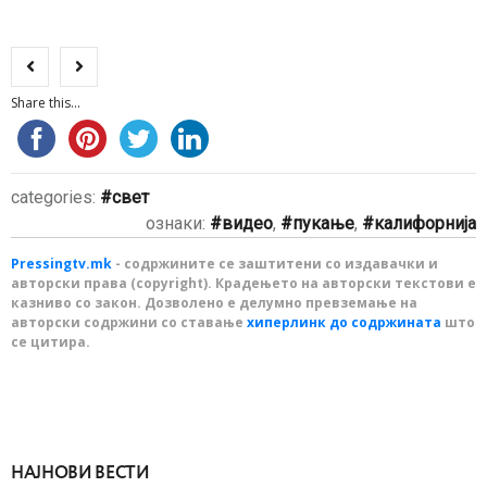
Share this...
categories:
свет
ознаки:
видео
,
пукање
,
калифорнија
Pressingtv.mk
- содржините се заштитени со издавачки и
авторски права (copyright). Крадењето на авторски текстови е
казниво со закон. Дозволено е делумно превземање на
авторски содржини со ставање
хиперлинк до содржината
што
се цитира.
НАЈНОВИ ВЕСТИ