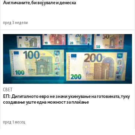
Англичаните, би војувале и денеска
пред 3 недели
СВЕТ
ЕП: Дигиталното евро не значи укинување на готовината, туку
создавање уште една можност за плаќање
пред 1 месец