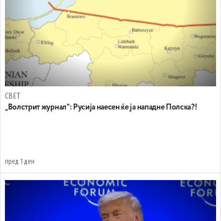
СВЕТ
„Волстрит журнал“: Русија наесен ќе ја нападне Полска?!
пред 1 ден