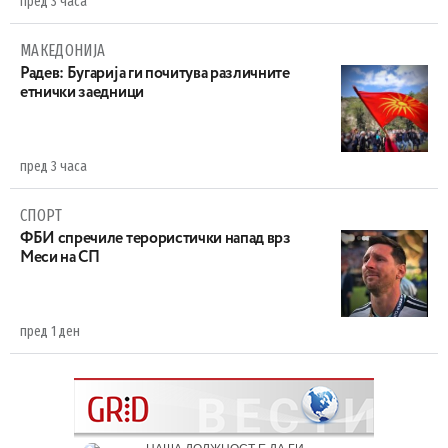
пред 3 часа
МАКЕДОНИЈА
Радев: Бугарија ги почитува различните
етнички заедници
пред 3 часа
СПОРТ
ФБИ спречиле терористички напад врз
Меси на СП
пред 1 ден