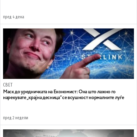
пред 4 дена
СВЕТ
Маск до уредничката на Економист: Она што лажно го
нарекувате „крајна десница“ се всушност нормалните луѓе
пред 2 недели