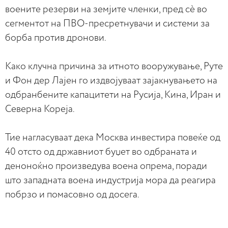
воените резерви на земјите членки, пред сè во
сегментот на ПВО-пресретнувачи и системи за
борба против дронови.
Како клучна причина за итното вооружување, Руте
и Фон дер Лајен го издвојуваат зајакнувањето на
одбранбените капацитети на Русија, Кина, Иран и
Северна Кореја.
Тие нагласуваат дека Москва инвестира повеќе од
40 отсто од државниот буџет во одбраната и
деноноќно произведува воена опрема, поради
што западната воена индустрија мора да реагира
побрзо и помасовно од досега.