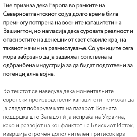
Тие признаа дека Европа во рамките на
Северноатлантскиот сојуз долго време била
премногу потпрена на воените капацитети на
Вашингтон, но нагласија дека суровата реалност и
опасностите на денешниот свет ставиле крај на
таквиот начин на размислување. Сојузниците сега
мора забрзано да ја задвижат сопствената
одбранбена индустрија за да бидат подготвени за
потенцијална војна.
Во текстот се наведува дека моменталните
европски производствени капацитети не можат да
ја следат побарувачката на пазарот. Воената
поддршка што Западот ѝ ја испраќа на Украина,
како и развојот на конфликтот на Блискиот Исток,
извршија огромен дополнителен притисок врз