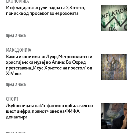
ЕКОНОМИЈА
Инфлацијата во јули падна на 2,3 отсто,
пониска од просекот во еврозоната
пред 3 часа
МАКЕДОНИЈА
Вакви икони има во Лувр, Метрополитен и
христијански музеј во Атина: Во Охрид
претставена „Исус Христос на престол“ од
XIV век
пред 3 часа
СПОРТ
Љубовницата на Инфантино добила чек со
шест цифри, првиот човек на ФИФА
демантира