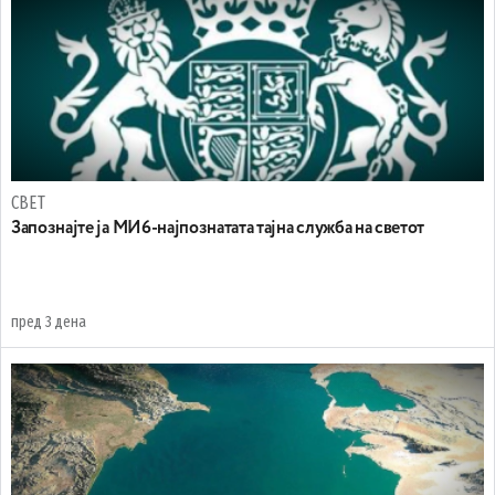
СВЕТ
Запознајте ја МИ6-најпознатата тајна служба на светот
пред 3 дена