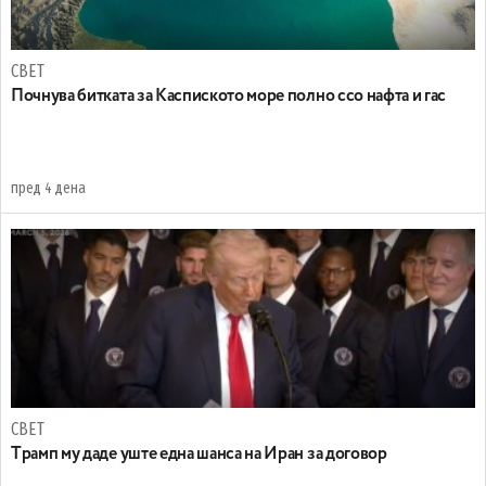
СВЕТ
Почнува битката за Каспиското море полно ссо нафта и гас
пред 4 дена
СВЕТ
Tрамп му даде уште една шанса на Иран за договор