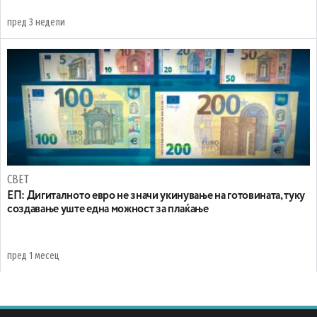
пред 3 недели
СВЕТ
ЕП: Дигиталното евро не значи укинување на готовината, туку
создавање уште една можност за плаќање
пред 1 месец