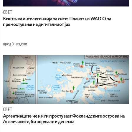
СВЕТ
Вештачка интелигенција за сите: Планот на WAICO за
премостување на дигиталниот јаз
пред 3 недели
СВЕТ
Аргентинците не им ги простуваат Фокландските острови на
Англичаните, би војувале и денеска