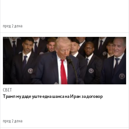
пред 2 дена
СВЕТ
Tрамп му даде уште една шанса на Иран за договор
пред 2 дена