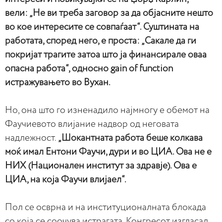
вели: „Не ви треба заговор за да објасните нешто
во кое интересите се совпаѓаат“. Суштината на
работата, според него, е проста: „Сакале да ги
покријат трагите затоа што ја финансирале оваа
опасна работа“, односно gain of function
истражувањето во Вухан.
Но, она што го изненадило најмногу е обемот на
Фаучиевото влијание надвор од неговата
надлежност.
„Шокантната работа беше колкава
моќ имал Ентони Фаучи, дури и во ЦИА. Ова не е
НИХ (Национален институт за здравје). Ова е
ЦИА, на која Фаучи влијаел“.
Пол се осврна и на институционалната блокада
со која се соочува истрагата. Конгресот изгласал