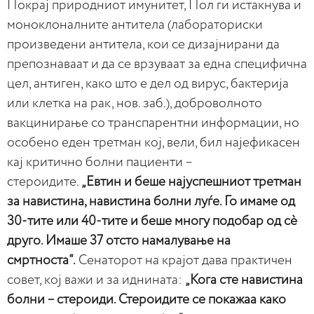
Покрај природниот имунитет, Пол ги истакнува и
моноклоналните антитела (лабораториски
произведени антитела, кои се дизајнирани да
препознаваат и да се врзуваат за една специфична
цел, антиген, како што е дел од вирус, бактерија
или клетка на рак, нов. заб.), доброволното
вакцинирање со транспарентни информации, но
особено еден третман кој, вели, бил најефикасен
кај критично болни пациенти –
стероидите.
„Евтин и беше најуспешниот третман
за навистина, навистина болни луѓе. Го имаме од
30-тите или 40-тите и беше многу подобар од сè
друго. Имаше 37 отсто намалување на
смртноста“.
Сенаторот на крајот дава практичен
совет, кој важи и за иднината:
„Кога сте навистина
болни – стероиди. Стероидите се покажаа како