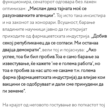
функционира, сенаторот одговара без лажен
оптимизам:
„Мислам дека тајната моќ се
разузнавачките агенции“.
Тој исто така инсистира
и на законот за хонорари. Всушност, барање
владините научници јавно да ги откријат
приходите од фармацевтската индустрија.
„Добив
секој републиканец да се согласи. Ми останаа
двајца демократи“
, вели тој и појаснува:
„Ако
успее, тоа би бил пробив.Тоа е само барање за
известување, ќе кажете ‘не е голема работа’, но
тоа е пробив за нас што не сакаме т.н. голема
фарма (фармацевтската индустрија) да влијае кои
вакцини се одобруваат и дали сме принудени да
ги земеме“.
На крајот од неговото гостување во поткастот тој