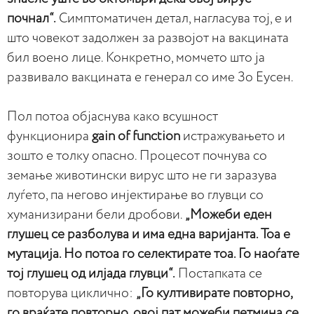
почнал“.
Симптоматичен детал, нагласува тој, е и
што човекот задолжен за развојот на вакцината
бил воено лице. Конкретно, момчето што ја
развивало вакцината е генерал со име Зо Еусен.
Пол потоа објаснува како всушност
функционира
gain of function
истражувањето и
зошто е толку опасно. Процесот почнува со
земање животински вирус што не ги заразува
луѓето, па негово инјектирање во глувци со
хуманизирани бели дробови.
„Можеби еден
глушец се разболува и има една варијанта. Тоа е
мутација. Но потоа го селектирате тоа. Го наоѓате
тој глушец од илјада глувци“.
Постапката се
повторува циклично:
„Го култивирате повторно,
го враќате повторно, овој пат можеби петмина се