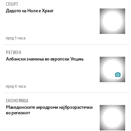
СПОРТ
Дедото на Ноле е Хрват
пред 5 часа
РЕГИОН
Aлбански знамиња во европски Улцињ
пред 6 часа
ЕКОНОМИЈА
Maкедонските аеродроми најбрзорастечки
во регионот