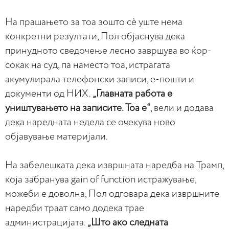
На прашањето за тоа зошто сè уште нема
конкретни резултати, Пол објаснува дека
принудното сведочење лесно завршува во ќор-
сокак на суд, па наместо тоа, истрагата
акумулирала телефонски записи, е-пошти и
документи од НИХ.
„Главната работа е
уништувањето на записите. Тоа е“
, вели и додава
дека наредната недела се очекува ново
објавување материјали.
На забелешката дека извршната наредба на Трамп,
која забранува gain of function истражување,
можеби е доволна, Пол одговара дека извршните
наредби траат само додека трае
администрацијата.
„Што ако следната