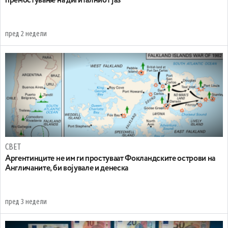
премостување на дигиталниот јаз
пред 2 недели
СВЕТ
Аргентинците не им ги простуваат Фокландските острови на
Англичаните, би војувале и денеска
пред 3 недели