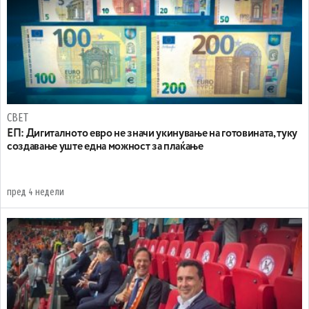
СВЕТ
ЕП: Дигиталното евро не значи укинување на готовината, туку
создавање уште една можност за плаќање
пред 4 недели