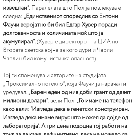
извештаи“.
Паралелата што Пол ја повлекува е
следна:
„Единствениот споредлив со Ентони
Фаучи веројатно би бил Едгар Хувер поради
долговечноста и количината моќ што ја
акумулирал“.
(Хувер е директорот на ЦИА по
Втората светска војна за кого дури и Чарли
Чаплин бил комунистичка опасност).
Тој ги споменува и авторите на студијата
„Проксимално потекло“, која Фаучи ја нарачал и
уредувал.
„Барем еден од нив доби грант од девет
милиони долари“
, вели Пол.
„Го имаме на телефон
како вели: ‘Изгледа дека е генетски конструиран.
Изгледа дека имаме вирус што можел да дојде од
лабораторија’. А три дена подоцна тој работи на
труд за да каже, дефинитивно, дека не можело да