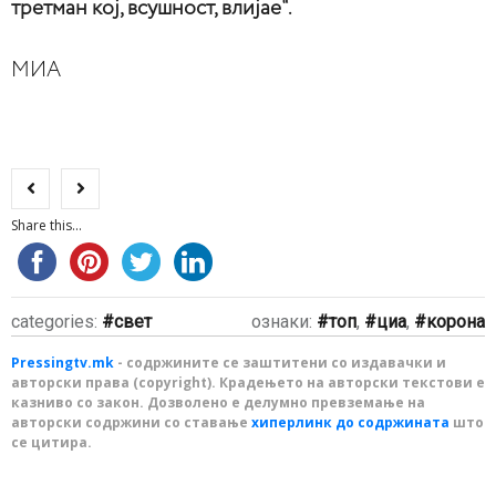
третман кој, всушност, влијае“.
МИА
Share this...
categories:
свет
ознаки:
топ
,
циа
,
корона
Pressingtv.mk
- содржините се заштитени со издавачки и
авторски права (copyright). Крадењето на авторски текстови е
казниво со закон. Дозволено е делумно превземање на
авторски содржини со ставање
хиперлинк до содржината
што
се цитира.