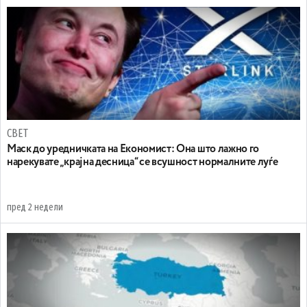
СВЕТ
Маск до уредничката на Економист: Она што лажно го
нарекувате „крајна десница“ се всушност нормалните луѓе
пред 2 недели