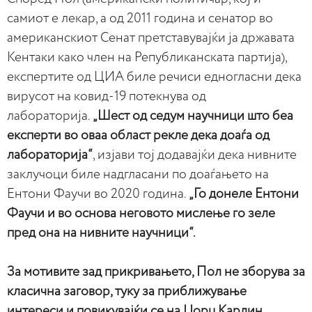
самиот е лекар, а од 2011 година и сенатор во
американскиот Сенат претставувајќи ја државата
Кентаки како член на Републиканската партија),
експертите од ЦИА биле речиси едногласни дека
вирусот на ковид-19 потекнува од
лабораторија.
„Шест од седум научници што беа
експерти во оваа област рекле дека доаѓа од
лабораторија“
, изјави тој додавајќи дека нивните
заклучоци биле надгласани по доаѓањето на
Ентони Фаучи во 2020 година.
„Го донеле Ентони
Фаучи и во основа неговото мислење го зеле
пред она на нивните научници“.
За мотивите зад прикривањето, Пол не зборува за
класична заговор, туку за приближување
интереси и повикувајќи се на Џорџ Карлин,