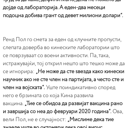
дојде од лабораторија. А еден-два месеци
подоцна добива грант од девет милиони долари“.
Ренд Пол го смета за еден од клучните пропусти,
слепата доверба во кинеските лаборатории што
се поврзуваат со воени активности. Па, така,
истражувајќи, тој открил нешто што тешко може да
се игнорира:
„Не може да сте ѕвезда како кинески
научник ако не сте член на партијата, а често сте и
член на војската“.
Уште поиндикативно според
него е брзината со која Кина развила
вакцина.
„Тие се обидоа да развијат вакцина рано
и завршија со неа до февруари 2020 година“.
Ова,
вели Пол, не е случајност:
„Мислиме дека тие
знаеле уште во октомври дека овој вирус