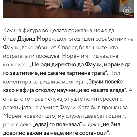
Клучна фигура во целата приказна може да
биде
Дејвид Морен
, долгогодишен соработник на
Фаучи, веќе обвинет. Според белешките што
истрагата ги поседува, Морен им пишувал на
колегите:
„Не оди директно до Фаучи, мораме да
го заштитиме, не сакаме хартиена трага“.
Пол
коментира со видлива иронија:
„Звучи повеќе
како мафија отколку научници во нашата влада“.
А
она што го прави случајот уште поинтересен е
реакцијата на самиот Фаучи. Кога бил прашан за
Морен, човекот штој му служел дваесет години,
рекол дека
„едвај го познавал“
и дека
„не бил
доволно важен за неделните состаноци“.