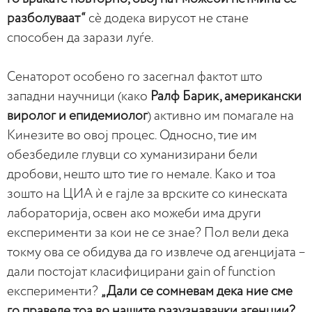
разболуваат“
сè додека вирусот не стане
способен да зарази луѓе.
Сенаторот особено го засегнал фактот што
западни научници (како
Ралф Барик, американски
виролог и епидемиолог
) активно им помагале на
Кинезите во овој процес. Односно, тие им
обезбедиле глувци со хуманизирани бели
дробови, нешто што тие го немале. Како и тоа
зошто на ЦИА ѝ е гајле за врските со кинеската
лабораторија, освен ако можеби има други
експерименти за кои не се знае? Пол вели дека
токму ова се обидува да го извлече од агенцијата –
дали постојат класифицирани gain of function
експерименти?
„Дали се сомневам дека ние сме
го правеле тоа во нашите разузнавачки агенции?