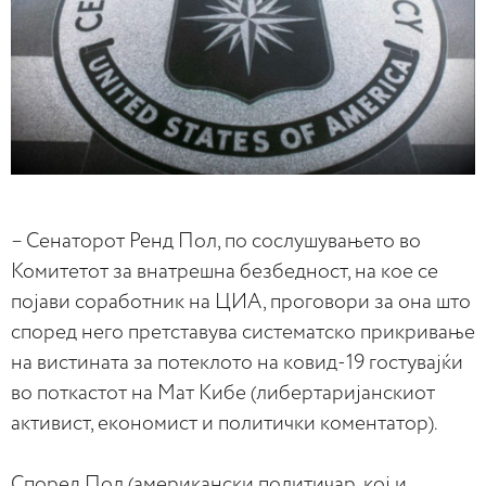
– Сенаторот Ренд Пол, по сослушувањето во
Комитетот за внатрешна безбедност, на кое се
појави соработник на ЦИА, проговори за она што
според него претставува систематско прикривање
на вистината за потеклото на ковид-19 гостувајќи
во поткастот на Мат Кибе (либертаријанскиот
активист, економист и политички коментатор).
Според Пол (американски политичар, кој и