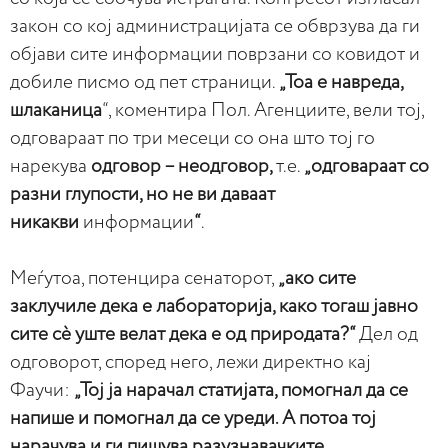
закон со кој администрацијата се обврзува да ги
објави сите информации поврзани со ковидот и
добиле писмо од пет страници.
„Тоа е навреда,
шлаканица
“, коментира Пол. Агенциите, вели тој,
одговараат по три месеци со она што тој го
нарекува
одговор – неодговор,
т.е.
„одговараат со
разни глупости, но не ви даваат
никакви
информации
“
.
Меѓутоа, потенцира сенаторот,
„ако сите
заклучиле дека е лабораторија, како тогаш јавно
сите сè уште велат дека е од природата?“
Дел од
одговорот, според него, лежи директно кај
Фаучи:
„Тој ја нарачал статијата, помогнал да се
напише и помогнал да се уреди. А потоа тој
нарачува и ги пишува разузнавачките