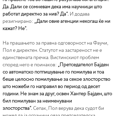
Да. Дали се сомневам дека има научници што
работат директно за нив? Да“.
И додава
резигнирано:
„Дали овие агенции некогаш ќе ни
кажат? Не“.
На прашањето за правна одговорност на Фаучи,
Пол е директен. Статутот на застареност не е
единствената пречка. Вистинскиот проблем
според него е поинаков:
„Претседателот Бајден
со автоматско потпишување го помилува и тоа
беше целосно помилување за секое злосторство
што можеби го направил во период од десет
години. Не знам за друг, освен Хантер Бајден, што
бил помилуван за неименувани
злосторства“.
Сепак, Пол верува дека судот би
можел да ја ограничи оваа претседателска