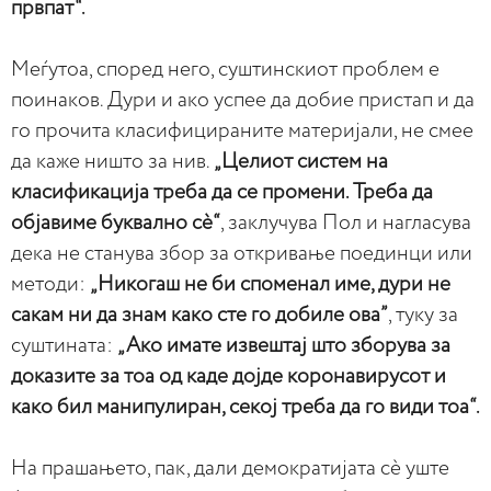
првпат“.
Меѓутоа, според него, суштинскиот проблем е
поинаков. Дури и ако успее да добие пристап и да
го прочита класифицираните материјали, не смее
да каже ништо за нив.
„Целиот систем на
класификација треба да се промени. Треба да
објавиме буквално сè“
, заклучува Пол и нагласува
дека не станува збор за откривање поединци или
методи:
„Никогаш не би споменал име, дури не
сакам ни да знам како сте го добиле ова”
, туку за
суштината:
„Ако имате извештај што зборува за
доказите за тоа од каде дојде коронавирусот и
како бил манипулиран, секој треба да го види тоа“.
На прашањето, пак, дали демократијата сè уште