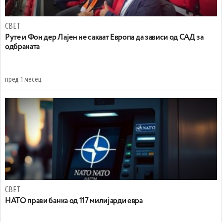
СВЕТ
Руте и Фон дер Лајен не сакаат Европа да зависи од САД за
одбраната
пред 1 месец
СВЕТ
НАТО прави банка од 117 милијарди евра