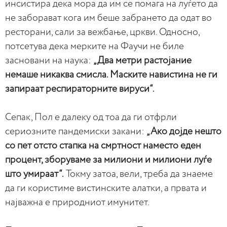
инсистира дека мора да им се помага на луѓето да
не заборават кога им беше забрането да одат во
ресторани, сали за вежбање, цркви. Односно,
потсетува дека мерките на Фаучи не биле
засновани на наука:
„Два метри растојание
немаше никаква смисла. Маските навистина не ги
запираат респираторните вируси“.
Сепак, Пол е далеку од тоа да ги отфрли
сериозните пандемиски закани:
„Ако дојде нешто
со пет отсто стапка на смртност наместо еден
процент, зборуваме за милиони и милиони луѓе
што умираат“.
Токму затоа, вели, треба да знаеме
да ги користиме вистинските алатки, а првата и
најважна е природниот имунитет.