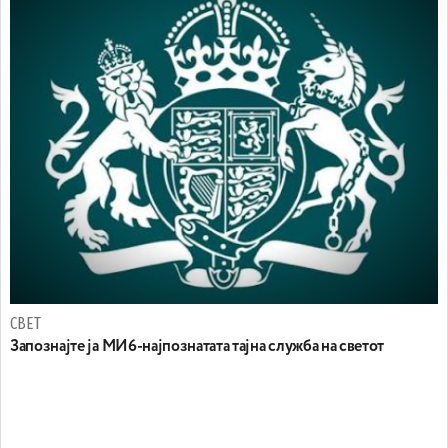
СВЕТ
Запознајте ја МИ6-најпознатата тајна служба на светот