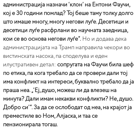
администрација назначи ‘клон’ на Ентони Фаучи,
кој е 30 години помлад? Тој беше таму толку долго
што имаше многу, многу негови луѓе. Десетици и
десетици луѓе расфрлани во научната заедница,
кои се во основа негови луѓе“.
Но и додава дека
администрацијата на Трамп направила чекори во
вистинската насока, па споделува и еден
илустративен детал:
сопругата на Фаучи била шеф
по етика, па кога требало да се провери дали тој
има конфликт на интереси, буквално требало да ја
праша неа. „’Еј, душо, можеш ли да влезеш на
минута? Дали имам некакви конфликти? Не, душо.
Добро си’“. За да се ослободат од неа, на крајот ја
преместиле во Ном, Алјаска, и таа се
пензионирала тогаш.