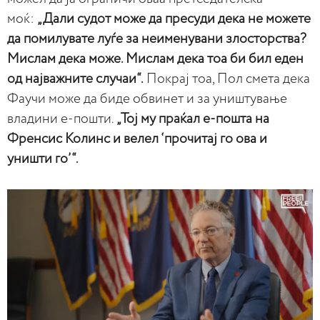
моќ:
„Дали судот може да пресуди дека не можете
да помилувате луѓе за неименувани злосторства?
Мислам дека може. Мислам дека тоа би бил еден
од најважните случаи“.
Покрај тоа, Пол смета дека
Фаучи може да биде обвинет и за уништување
владини е-пошти.
„Тој му праќал е-пошта на
Френсис Колинс и велел ‘прочитај го ова и
уништи го’“.