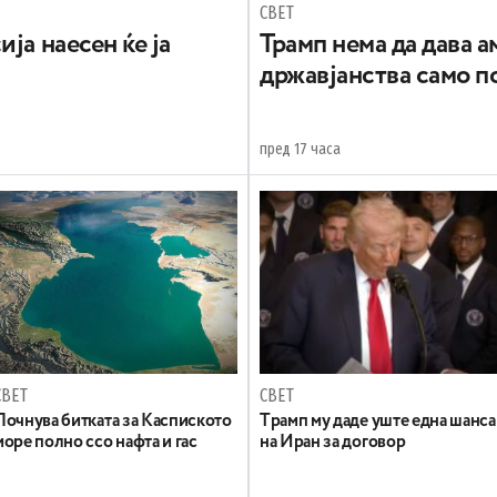
СВЕТ
ја наесен ќе ја
Трамп нема да дава 
државјанства само п
пред 17 часа
СВЕТ
СВЕТ
Почнува битката за Каспиското
Tрамп му даде уште една шанса
море полно ссо нафта и гас
на Иран за договор