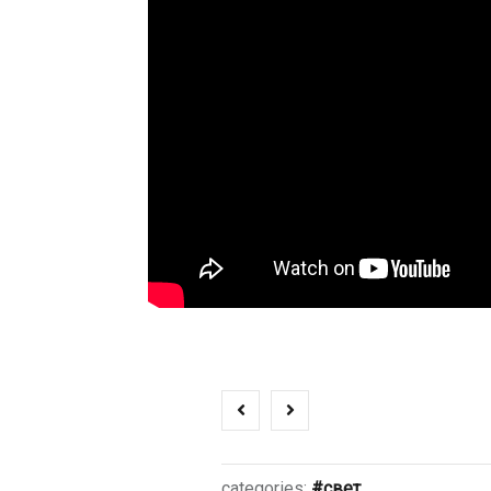
categories:
свет