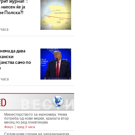
трит журнал“:
 наесен ќе ја
не Полска?!
 часа
нема да дава
кански
анства само по
е
 часа