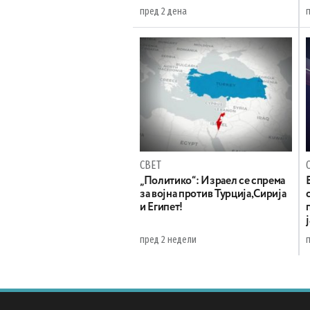
пред 2 дена
СВЕТ
„Политико“: Израел се спрема
за војна против Турција,Сирија
и Египет!
пред 2 недели