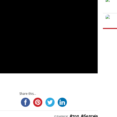
Share this...
ознаки:
топ
,
белгија