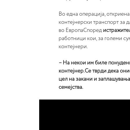
Во една операција, откриен
контејнерски транспорт за д
во ЕвропаСпоред
истражите
работници кои, за големи с
контејнери.
– На некои им биле понудени
контејнер.Се тврди дека они
цел на закани и заплашувања
семејства.