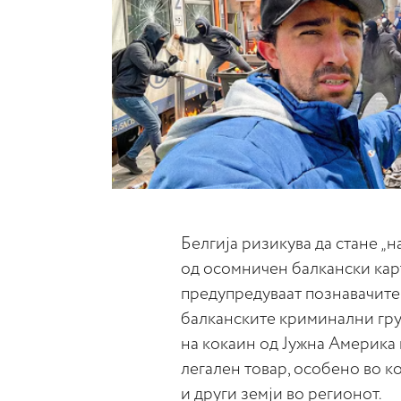
Белгија ризикува да стане „
од осомничен балкански карт
предупредуваат познавачите 
балканските криминални гру
на кокаин од Јужна Америка в
легален товар, особено во к
и други земји во регионот.