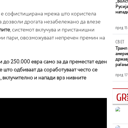
„Волс
Русија
напад
а е софистицирана мрежа што користела
а дозволи дрогата незабележано да влезе
пред 15
лите
, системот вклучува и пристанишни
уми пари, овозможуваат непречен премин на
СВЕТ
Трамп 
амери
државј
 до 250.000 евра само за да преместат еден
раѓањ
е што одбиваат да соработуваат често се
пред 17
, вклучително и напади врз нивните