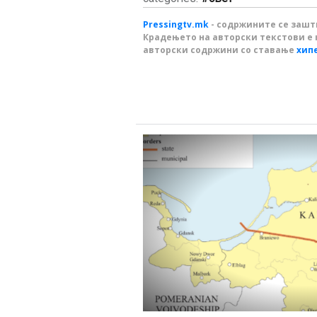
Pressingtv.mk
- содржините се зашти
Крадењето на авторски текстови е 
авторски содржини со ставање
хип