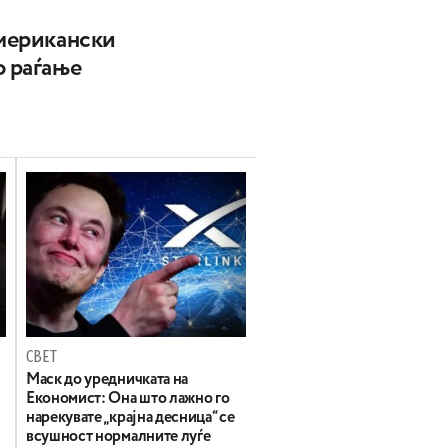
американски
о раѓање
СВЕТ
Маск до уредничката на
Економист: Она што лажно го
нарекувате „крајна десница“ се
всушност нормалните луѓе