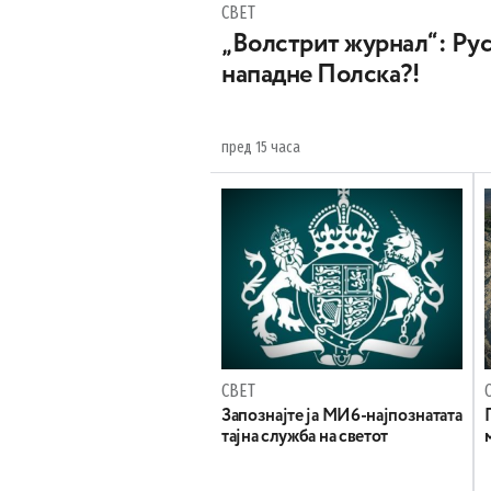
СВЕТ
„Волстрит журнал“: Руси
нападне Полска?!
пред 15 часа
СВЕТ
Запознајте ја МИ6-најпознатата
тајна служба на светот