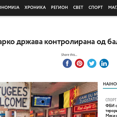
ОНОМИЈА
ХРОНИКА
РЕГИОН
СВЕТ
СПОРТ
МАГ
нарко држава контролирана од ба
Share this...
НАЈНО
СПОРТ
ФБИ с
терор
Меси 