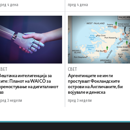
пред 4 дена
пред 4 дена
СВЕТ
СВЕТ
Вештачка интелигенција за
Аргентинците не им ги
сите: Планот на WAICO за
простуваат Фокландските
премостување на дигиталниот
острови на Англичаните, би
јаз
војувале и денеска
пред 3 недели
пред 3 недели