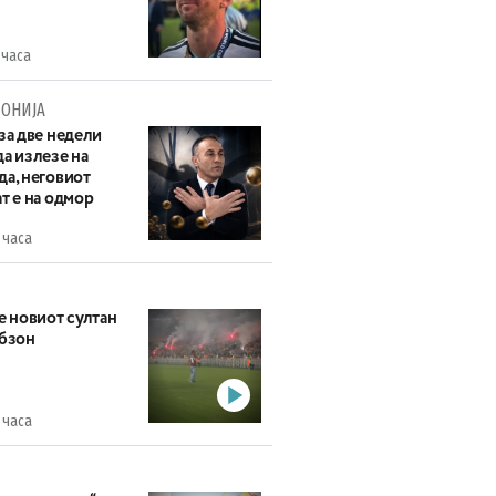
 часа
ОНИЈА
за две недели
а излезе на
да, неговиот
т е на одмор
 часа
е новиот султан
абзон
 часа