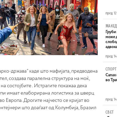
пред 12
МАКЕД
Груби 
може д
слобо
адвока
пред 14
СПОРТ
нарко-држава“ каде што мафијата, предводена
Салах 
ел, создава паралелна структура на моќ,
во Тр
на состојбите . Истрагите покажаа дека
пи имаат елаборирана логистика за шверц
пред 14
о Европа. Дрогите најчесто се кријат во
онтејнери што доаѓаат од Колумбија, Бразил
СВЕТ