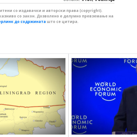
тени со издавачки и авторски права (copyright).
казниво со закон. Дозволено е делумно превземање на
ерлинк до содржината
што се цитира.