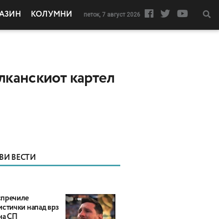
АЗИН
КОЛУМНИ
петок, 7 август 2026
лканскиот картел
ВИ ВЕСТИ
пречиле
истички напад врз
на СП