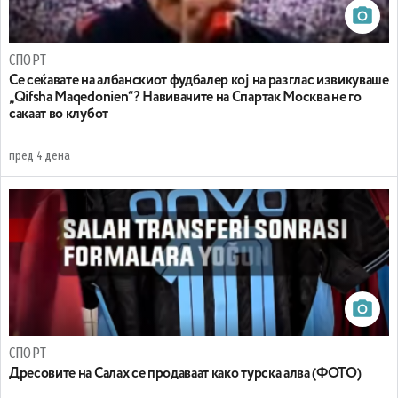
СПОРТ
Се сеќавате на албанскиот фудбалер кој на разглас извикуваше
„Qifsha Maqedonien“? Навивачите на Спартак Москва не го
сакаат во клубот
пред 4 дена
СПОРТ
Дресовите на Салах се продаваат како турска алва (ФОТО)