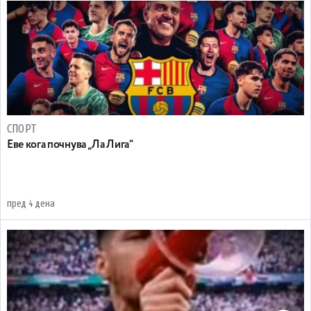
СПОРТ
Еве кога почнува „Ла Лига“
пред 4 дена