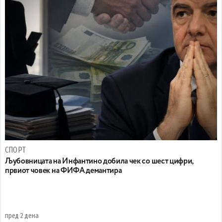
СПОРТ
Љубовницата на Инфантино добила чек со шест цифри,
првиот човек на ФИФА демантира
пред 2 дена