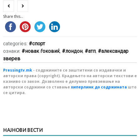
Share this...
categories:
спорт
ознаки:
новак ѓоковиќ
,
лондон
,
атп
,
александар
зверев
Pressingtv.mk
- содржините се заштитени со издавачки и
авторски права (copyright). Крадењето на авторски текстови е
казниво со закон. Дозволено е делумно превземање на
авторски содржини со ставање
хиперлинк до содржината
што
се цитира.
НАЈНОВИ ВЕСТИ