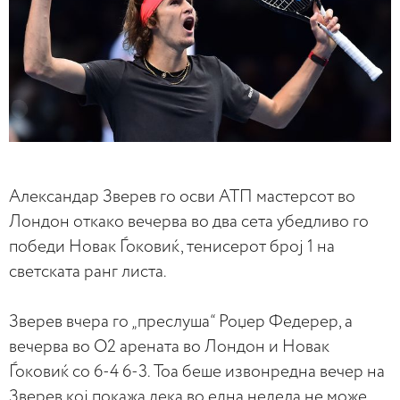
Александар Зверев го осви АТП мастерсот во
Лондон откако вечерва во два сета убедливо го
победи Новак Ѓоковиќ, тенисерот број 1 на
светската ранг листа.
Зверев вчера го „преслуша“ Роџер Федерер, а
вечерва во О2 арената во Лондон и Новак
Ѓоковиќ со 6-4 6-3. Тоа беше извонредна вечер на
Зверев кој покажа дека во една недела не може