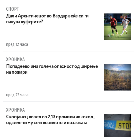
СПОРТ
Дали Арентинецот во Вардар веќе си ги
пакува куферите?
пред 12 часа
ХРОНИКА
Попаднево има голема опасност од ширење
на пожари
пред 22 часа
ХРОНИКА
Скопјанец возел со 2,13 промили алкохол,
одземени му се и возилото и возачката