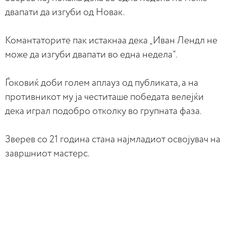
двапати да изгуби од Новак.
Комантаторите пак истакнаа дека „Иван Лендл не
може да изгуби двапати во една недела“.
Ѓоковиќ доби голем аплауз од публиката, а на
противникот му ја честиташе победата велејќи
дека играл подобро отколку во групната фаза.
Зверев со 21 година стана најмладиот освојувач на
завршниот мастерс.