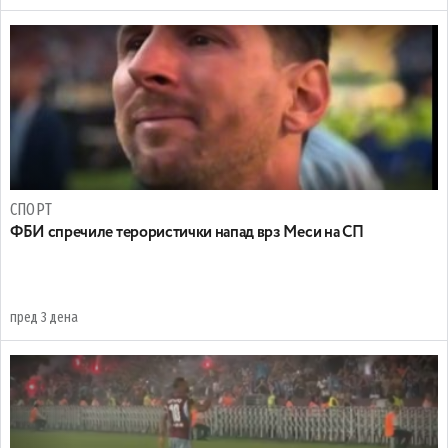
СПОРТ
ФБИ спречиле терористички напад врз Меси на СП
пред 3 дена