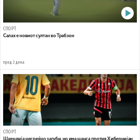
СПОРТ
Салах е новиот султан во Трабзон
пред 3 дена
СПОРТ
Шкендија несреќно загуби, но има шанса против Хибернијан