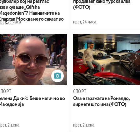
фудбалер кој на разглас
продаваат како турска алва
извикуваше „Qifsha
(ФОТО)
Maqedonien“? Навивачите на
Спартак Москва не го сакаат во
пред 23 часа
пред 24 часа
клубот
СПОРТ
СПОРТ
Јелена Докиќ: Беше магично во
Ова е гаражата на Роналдо,
Македонија
ѕирнете што има (ФОТО)
пред 2 дена
пред 2 дена