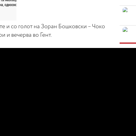
е и со голот на Зоран Бошковски – Чоко
ри и вечерва во Гент.