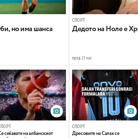
СПОРТ
би, но има шанса
Дедото на Ноле е Хр
пред 21 час
СПОРТ
СПОРТ
Се сеќавате на албанскиот
Дресовите на Салах се