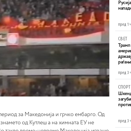
Русија
напад
пред 1 
СВЕТ
Трамп 
амери
државј
раѓањ
пред 3 
СПОРТ
Шкенд
загуби
проти
 период за Македонија и грчко ембарго. Од
пред 3 
 знамето од Кутлеш а на химната ЕУ не
Во такво време-невреме Македонија играше