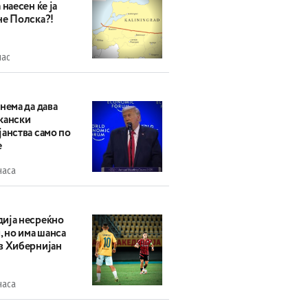
 наесен ќе ја
не Полска?!
час
нема да дава
кански
анства само по
е
часа
ија несреќно
, но има шанса
в Хибернијан
часа