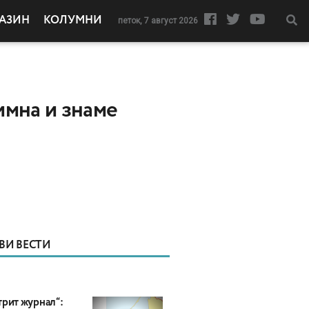
АЗИН
КОЛУМНИ
петок, 7 август 2026
имна и знаме
ВИ ВЕСТИ
трит журнал“: