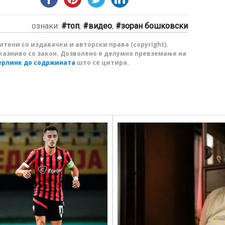
ознаки:
топ
,
видео
,
зоран бошковски
тени со издавачки и авторски права (copyright).
казниво со закон. Дозволено е делумно превземање на
ерлинк до содржината
што се цитира.