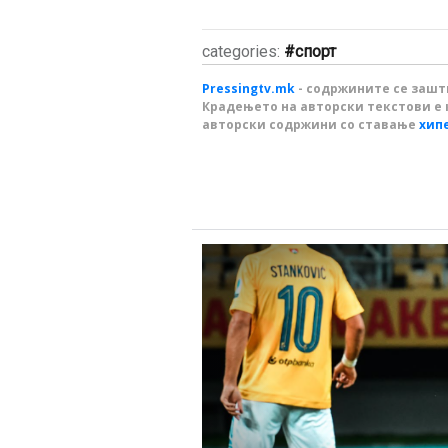
categories:
спорт
Pressingtv.mk
- содржините се зашти
Крадењето на авторски текстови е 
авторски содржини со ставање
хип