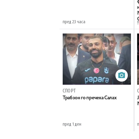
пред 23 часа
СПОРТ
Трабзон го пречека Салах
пред 1 ден