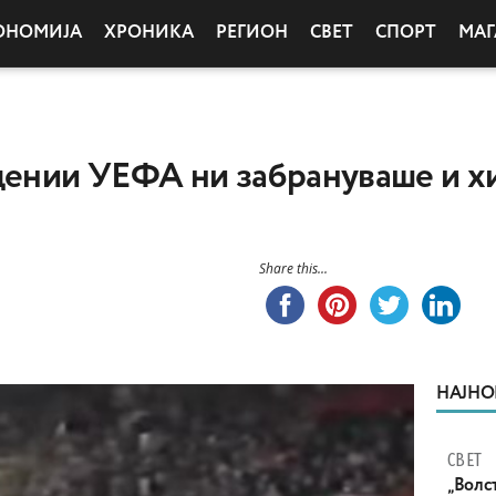
ОНОМИЈА
ХРОНИКА
РЕГИОН
СВЕТ
СПОРТ
МАГ
цении УЕФА ни забрануваше и х
Share this...
НАЈНО
СВЕТ
„Волс