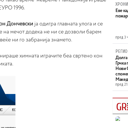
ХРОНИ
ЕУРО 1996.
Eве ка
пожар
он Дончевски
ја одигра главната улога и се
е на мечот додека не ни се дозволи барем
пред 3 
веќе ни го забранија знамето.
РЕГИО
онираше химната играчите беа свртено кон
Долга 
иката.
Грчка 
Нови С
споме
Макед
пред 21