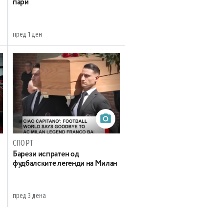
пари
пред 1 ден
СПОРТ
Барези испратен од
фудбалските легенди на Милан
пред 3 дена