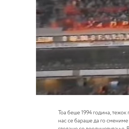
Toa беше 1994 година, тежок
нас се бараше да го смениме
гледаше со воодушевување. 