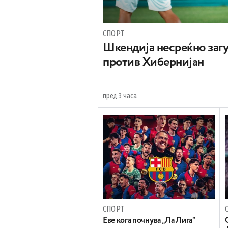
СПОРТ
Шкендија несреќно загу
против Хибернијан
пред 3 часа
СПОРТ
Еве кога почнува „Ла Лига“