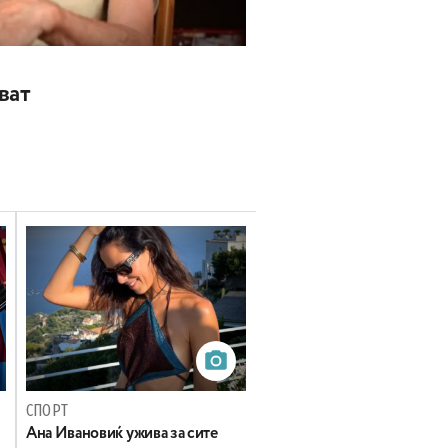
ват
СПОРТ
Ана Ивановиќ ужива за сите