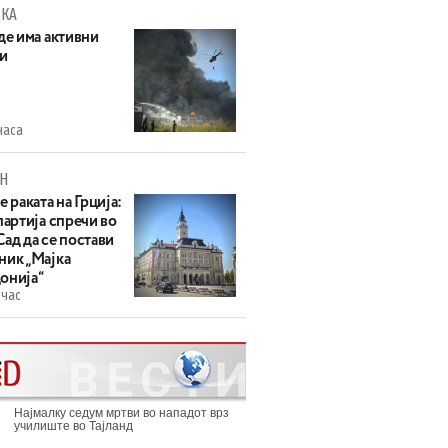
КА
де има активни
и
часа
Н
е раката на Грција:
партија спречи во
ад да се постави
ник „Мајка
онија“
 час