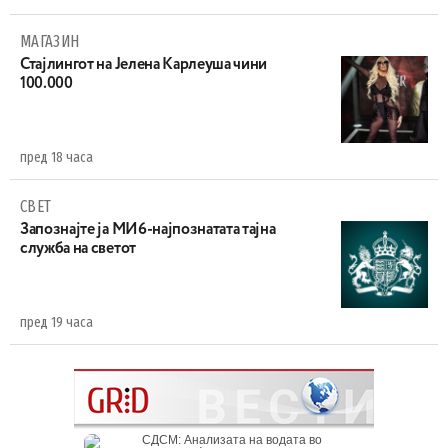
МАГАЗИН
Стајлингот на Јелена Карлеуша чини
100.000
пред 18 часа
СВЕТ
Запознајте ја МИ6-најпознатата тајна
служба на светот
пред 19 часа