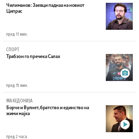
Чилиманов: Заевци паднаа на новиот
Ципрас
пред 11 мин.
СПОРТ
Трабзон го пречека Салах
пред 15 мин.
МАКЕДОНИЈА
Борче и Вулнет, братство и единство на
жими мајка
пред 2 часа