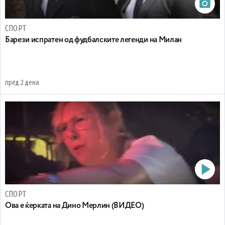
СПОРТ
Барези испратен од фудбалските легенди на Милан
пред 2 дена
СПОРТ
Oва е ќерката на Дино Мерлин (ВИДЕО)