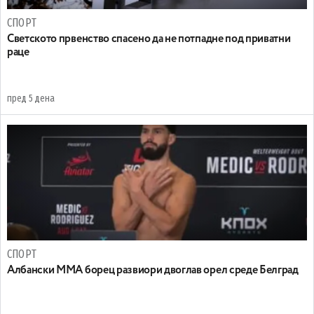
СПОРТ
Светското првенство спасено да не потпадне под приватни
раце
пред 5 дена
СПОРТ
Албански ММА борец развиори двоглав орел среде Белград