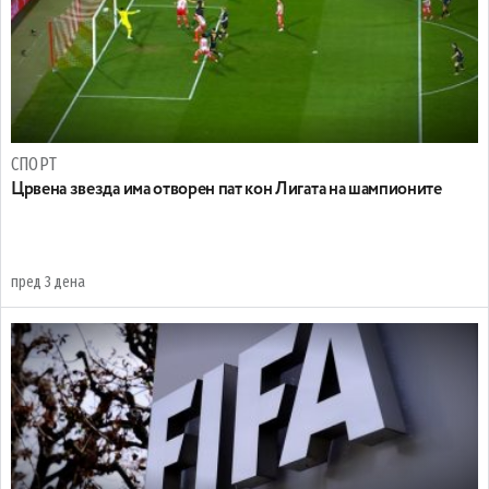
СПОРТ
Црвена звезда има отворен пат кон Лигата на шампионите
пред 3 дена