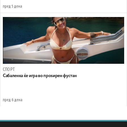
пред 5 дена
СПОРТ
Сабаленка ќе игра во проѕирен фустан
пред 6 дена