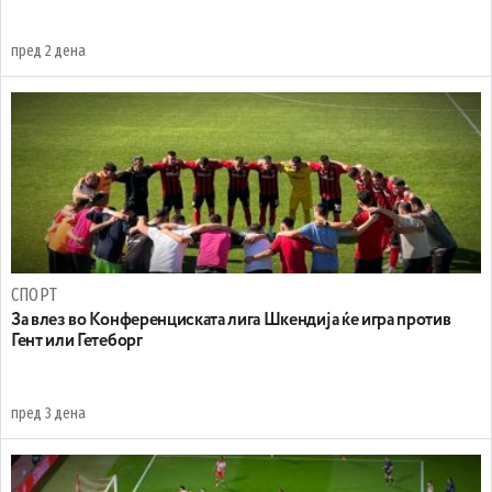
пред 2 дена
СПОРТ
За влез во Конференциската лига Шкендија ќе игра против
Гент или Гетеборг
пред 3 дена