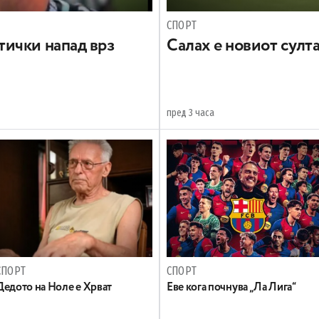
СПОРТ
ички напад врз
Салах е новиот султ
пред 3 часа
СПОРТ
СПОРТ
Дедото на Ноле е Хрват
Еве кога почнува „Ла Лига“