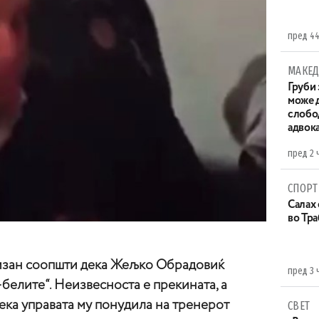
пред 44
МАКЕД
Груби 
може д
слобо
адвока
пред 2 
СПОРТ
Салах 
во Тр
тизан соопшти дека Жељко Обрадовиќ
пред 3 
-белите“. Неизвесноста е прекината, а
дека управата му понудила на тренерот
СВЕТ