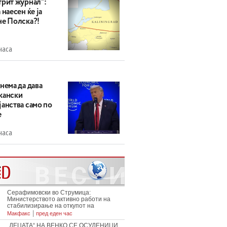
трит журнал“:
 наесен ќе ја
не Полска?!
часа
нема да дава
кански
анства само по
е
часа