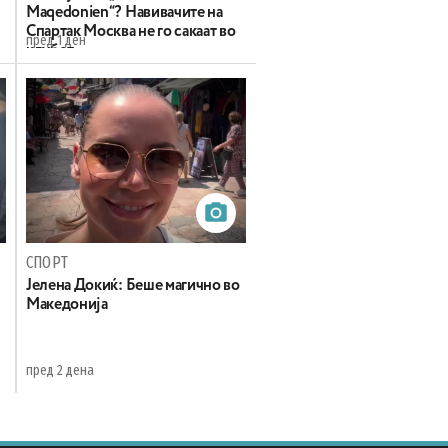
Maqedonien“? Навивачите на
Спартак Москва не го сакаат во
пред 1 ден
клубот
СПОРТ
Јелена Докиќ: Беше магично во
Македонија
пред 2 дена