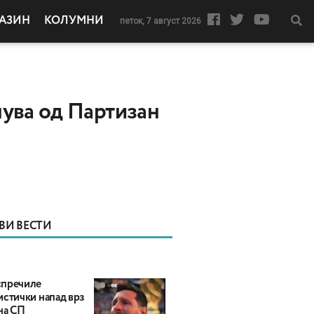
АЗИН
КОЛУМНИ
петок, 7 август 2026
нува од Партизан
ВИ ВЕСТИ
пречиле
истички напад врз
на СП