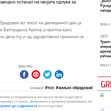
„Волс
аводно останал на својата одлука за
Русија
напад
радовиќ во текот на денешниот ден ја
пред 4 
о Белградска Арена, а притоа како
СВЕТ
о дека тој и од здравствени причини се
Трамп 
амери
државј
раѓањ
пред 6 
Share this...
ознаки:
топ
,
жељко обрадовиќ
тени со издавачки и авторски права (copyright).
казниво со закон. Дозволено е делумно превземање на
ерлинк до содржината
што се цитира.