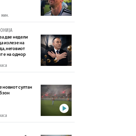
 мин.
ОНИЈА
за две недели
а излезе на
да, неговиот
т е на одмор
часа
е новиот султан
абзон
часа