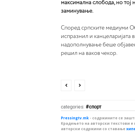
максимална слобода, но тој н
заминување.
Според српските медиуми Об
испразнил и канцеларијата в
надополнување беше објавен
решил на ваков чекор.
categories:
спорт
Pressingtv.mk
- содржините се зашти
Крадењето на авторски текстови е 
авторски содржини со ставање
хип