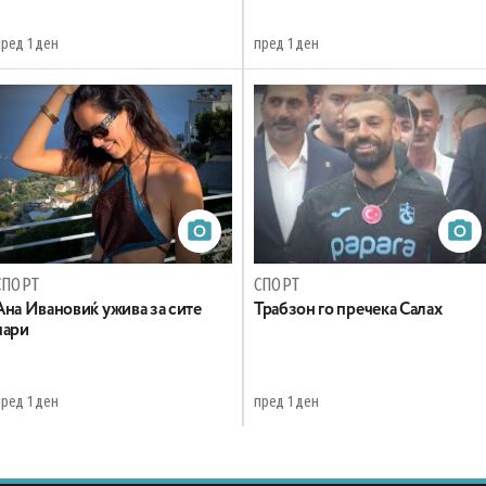
ред 1 ден
пред 1 ден
СПОРТ
СПОРТ
Ана Ивановиќ ужива за сите
Трабзон го пречека Салах
пари
ред 1 ден
пред 1 ден