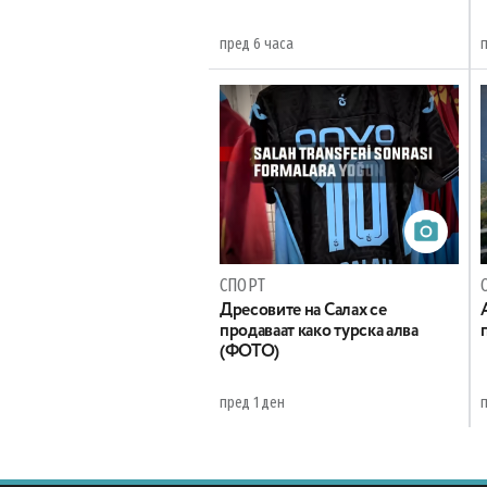
пред 6 часа
п
СПОРТ
Дресовите на Салах се
продаваат како турска алва
(ФОТО)
пред 1 ден
п