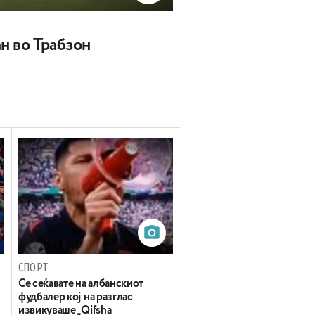
ан во Трабзон
СПОРТ
Се сеќавате на албанскиот
фудбалер кој на разглас
извикуваше „Qifsha