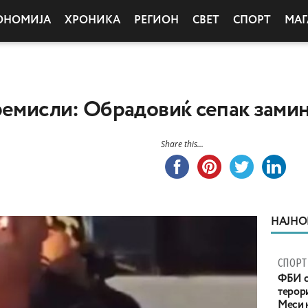
ОНОМИЈА
ХРОНИКА
РЕГИОН
СВЕТ
СПОРТ
МАГ
ремисли: Обрадовиќ сепак зами
Share this...
НАЈНО
СПОРТ
ФБИ с
терор
Меси 