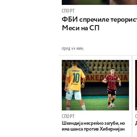
СПОРТ
ФБИ спречиле терорист
Меси на СП
пред 44 мин.
СПОРТ
Шкендија несреќно загуби, но
има шанса против Хибернијан