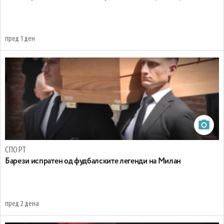
пред 1 ден
СПОРТ
Барези испратен од фудбалските легенди на Милан
пред 2 дена