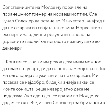
Сопствениците на Молде му порачале на
поранешниот тренер на норвешкиот тим, Оле
Гунар Солскјер да остане во Манчестер Јунајтед и
да не се враќа во својата татковина. Норвешкиот
експерт има одлични резултати на чело на
„црвените ѓаволи” од неговото назначување во
декември.
– Кога им се јавив и им реков дека имам можност
да одам во Јунајтед и да го остварам мојот сон. Тие
ми одговорија да уживам и да не се враќам. Ми
посакаа се најдобро, бидејќи знаеја какви се
моите соништа. Беше неверојатно дека ме
поддржаа. Ако еден ден се вратам во Молде, ќе
дадам се од себе, изјави Солскејер за британските