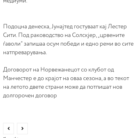
медиуми.
Подоцна денеска, Јунајтед гостуваат кај Лестер
Сити. Под раководство на Солскјер, „црвените
ѓаволи” запишаа осум победи и едно реми во сите
натпреварувања.
Договорот на Норвежанецот со клубот од
Манчестер е до крајот на оваа сезона, а во текот
на летото двете страни може да потпишат нов
долгорочен договор