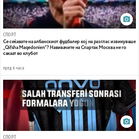
СПОРТ
Се сеќавате на албанскиот фудбалер кој на разглас извикуваше
„Qifsha Maqedonien“? Навивачите на Спартак Москва не го
сакаат во клубот
пред 6 часа
СПОРТ