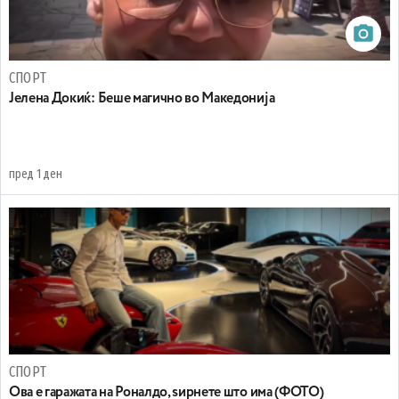
СПОРТ
Јелена Докиќ: Беше магично во Македонија
пред 1 ден
СПОРТ
Ова е гаражата на Роналдо, ѕирнете што има (ФОТО)