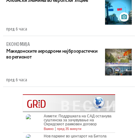
Aлбански знамиња во европски Улцињ
пред 6 часа
ЕКОНОМИЈА
Maкедонските аеродроми најбрзорастечки
во регионот
пред 6 часа