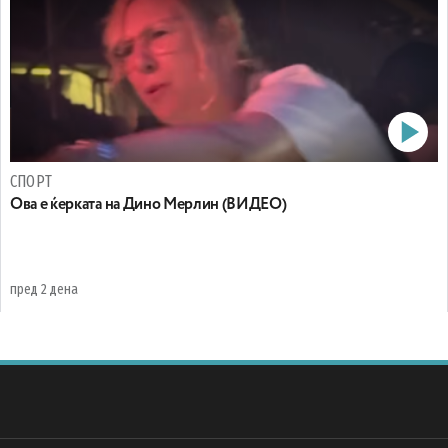
СПОРТ
Oва е ќерката на Дино Мерлин (ВИДЕО)
пред 2 дена