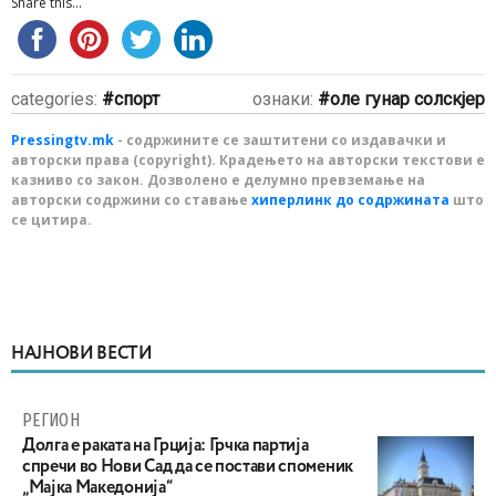
Share this...
categories:
спорт
ознаки:
оле гунар солскјер
Pressingtv.mk
- содржините се заштитени со издавачки и
авторски права (copyright). Крадењето на авторски текстови е
казниво со закон. Дозволено е делумно превземање на
авторски содржини со ставање
хиперлинк до содржината
што
се цитира.
НАЈНОВИ ВЕСТИ
РЕГИОН
Долга е раката на Грција: Грчка партија
спречи во Нови Сад да се постави споменик
„Мајка Македонија“