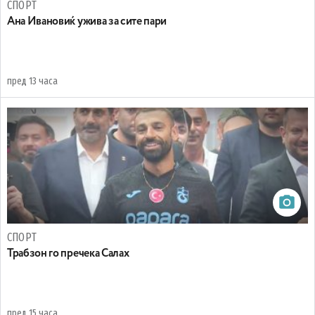
СПОРТ
Ана Ивановиќ ужива за сите пари
пред 13 часа
СПОРТ
Трабзон го пречека Салах
пред 15 часа