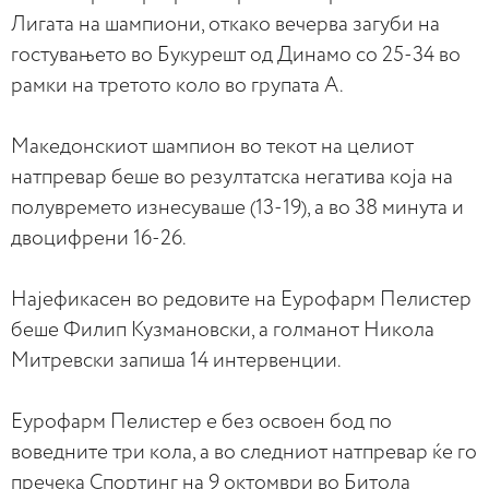
Лигата на шампиони, откако вечерва загуби на
гостувањето во Букурешт од Динамо со 25-34 во
рамки на третото коло во групата А.
Македонскиот шампион во текот на целиот
натпревар беше во резултатска негатива која на
полувремето изнесуваше (13-19), а во 38 минута и
двоцифрени 16-26.
Најефикасен во редовите на Еурофарм Пелистер
беше Филип Кузмановски, а голманот Никола
Митревски запиша 14 интервенции.
Еурофарм Пелистер е без освоен бод по
воведните три кола, а во следниот натпревар ќе го
пречека Спортинг на 9 октомври во Битола