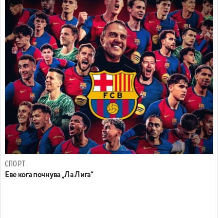
СПОРТ
Еве кога почнува „Ла Лига“