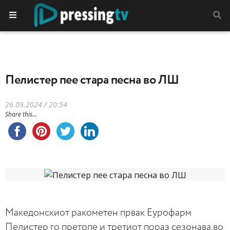
Пелистер пее стара песна во ЛШ
26.09.2024 / 20:54
Share this...
Македонскиот ракометен првак Еурофарм
Пелистер го претрпе и третиот пораз сезонава во