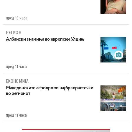
пред 10 часа
РЕГИОН
Aлбански знамиња во европски Улцињ
пред 11 часа
ЕКОНОМИЈА
Maкедонските аеродроми најбрзорастечки
во регионот
пред 11 часа