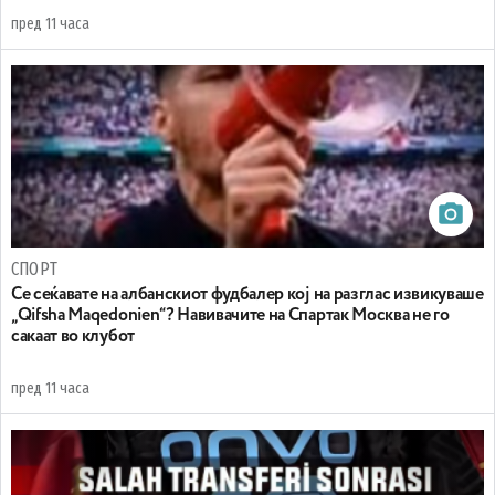
пред 11 часа
СПОРТ
Се сеќавате на албанскиот фудбалер кој на разглас извикуваше
„Qifsha Maqedonien“? Навивачите на Спартак Москва не го
сакаат во клубот
пред 11 часа