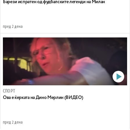
Барези испратен од фудбалските легенди на Милан
пред 2 дена
СПОРТ
Oва е ќерката на Дино Мерлин (ВИДЕО)
пред 2 дена