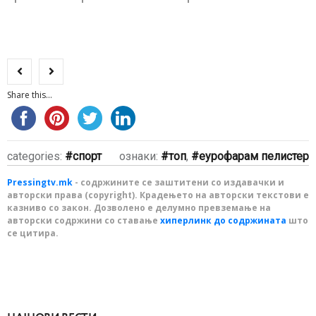
Share this...
categories:
спорт
ознаки:
топ
,
еурофарам пелистер
Pressingtv.mk
- содржините се заштитени со издавачки и
авторски права (copyright). Крадењето на авторски текстови е
казниво со закон. Дозволено е делумно превземање на
авторски содржини со ставање
хиперлинк до содржината
што
се цитира.