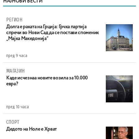
НАЈНОВИ ВЕСТИ
РЕГИОН
Долга е раката на Грција: Грчка партија
спречи во Нови Сад да се постави споменик
„Мајка Македонија“
пред 9 часа
МАГАЗИН
Каде исчезнаа новите возила за 10.000
евра?
пред 10 часа
СПОРТ
Дедото на Ноле е Хрват