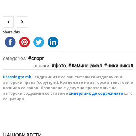
Share this...
categories:
спорт
ознаки:
фото
,
ламине јамал
,
ники никол
Pressingtv.mk
- содржините се заштитени со издавачки и
авторски права (copyright). Крадењето на авторски текстови е
казниво со закон. Дозволено е делумно превземање на
авторски содржини со ставање
хиперлинк до содржината
што
се цитира.
НАЈНОВИ ВЕСТИ