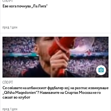
СПОРТ
Еве кога почнува „Ла Лига“
пред 1 ден
СПОРТ
Се сеќавате на албанскиот фудбалер кој на разглас извикуваше
„Qifsha Maqedonien“? Навивачите на Спартак Москва не го
сакаат во клубот
пред 1 ден