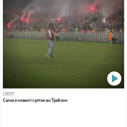
СПОРТ
Салах е новиот султан во Трабзон