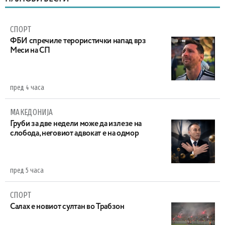
СПОРТ
ФБИ спречиле терористички напад врз
Меси на СП
пред 4 часа
МАКЕДОНИЈА
Груби за две недели може да излезе на
слобода, неговиот адвокат е на одмор
пред 5 часа
СПОРТ
Салах е новиот султан во Трабзон