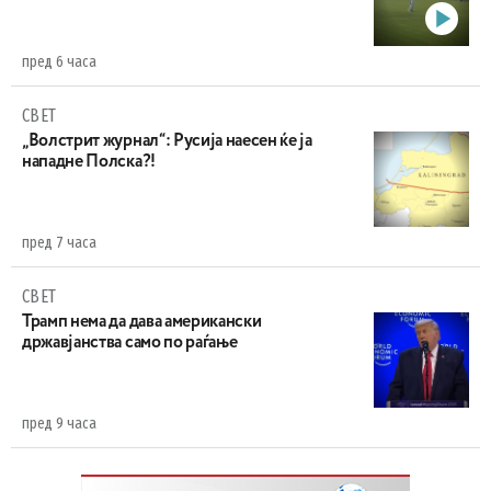
пред 6 часа
СВЕТ
„Волстрит журнал“: Русија наесен ќе ја
нападне Полска?!
пред 7 часа
СВЕТ
Трамп нема да дава американски
државјанства само по раѓање
пред 9 часа