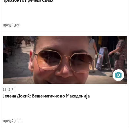
Трабзон го пречека Салах
пред 1 ден
СПОРТ
Јелена Докиќ: Беше магично во Македонија
пред 2 дена