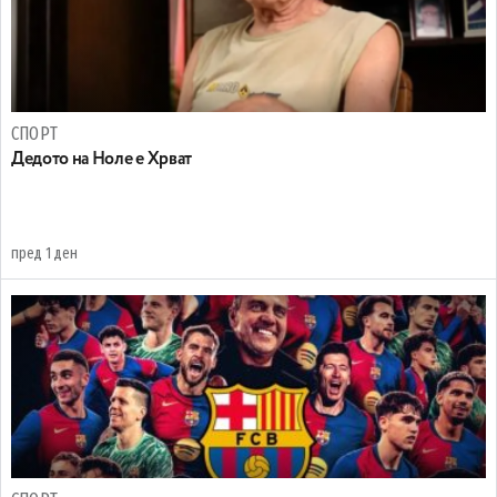
СПОРТ
Дедото на Ноле е Хрват
пред 1 ден