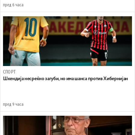
пред 6 часа
СПОРТ
Шкендија несреќно загуби, но има шанса против Хибернијан
пред 9 часа