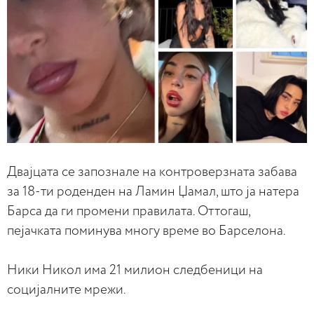
Двајцата се запознале на контроверзната забава
за 18-ти роденден на Ламин Џамал, што ја натера
Барса да ги промени правилата. Оттогаш,
пејачката поминува многу време во Барселона.
Ники Никол има 21 милион следбеници на
социјалните мрежи.