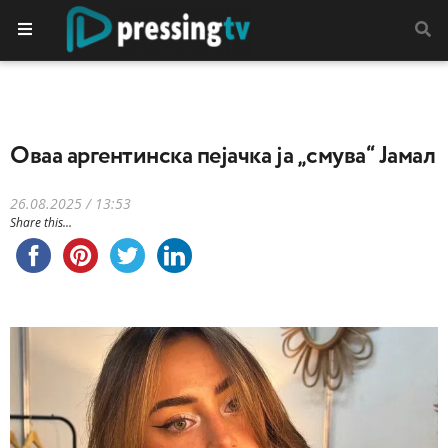
Oваа аргентинска пејачка ја „смува“ Јамал
26.08.2025 / 13:53
Share this...