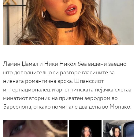
Ламин Џамал ​​и Ники Никол беа видени заедно
што дополнително ги разгоре гласините за
нивната романтична врска. Шпанскиот
интернационалец и аргентинската пејачка слетаа
минатиот вторник на приватен аеродром во
Барселона, откако поминале два дена во Монако.