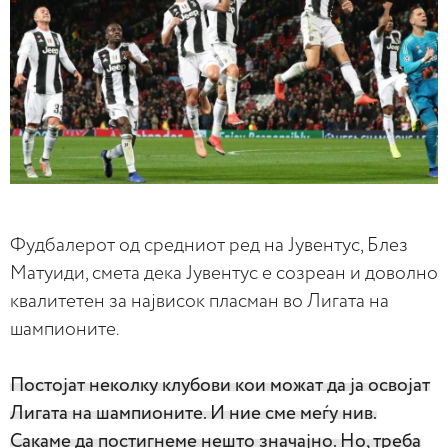
Фудбалерот од средниот ред на Јувентус, Блез
Матуиди, смета дека Јувентус е созреан и доволно
квалитетен за највисок пласман во Лигата на
шампионите.
Постојат неколку клубови кои можат да ја освојат
Лигата на шампионите. И ние сме меѓу нив.
Сакаме да постигнеме нешто значајно. Но, треба