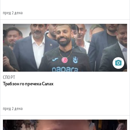
пред 2 дена
СПОРТ
Трабзон го пречека Салах
пред 2 дена