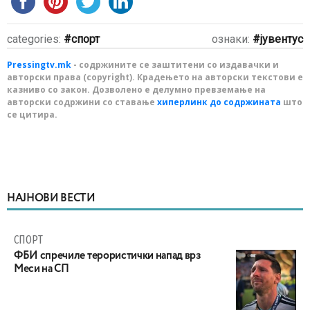
categories:
спорт
ознаки:
јувентус
Pressingtv.mk
- содржините се заштитени со издавачки и
авторски права (copyright). Крадењето на авторски текстови е
казниво со закон. Дозволено е делумно превземање на
авторски содржини со ставање
хиперлинк до содржината
што
се цитира.
НАЈНОВИ ВЕСТИ
СПОРТ
ФБИ спречиле терористички напад врз
Меси на СП