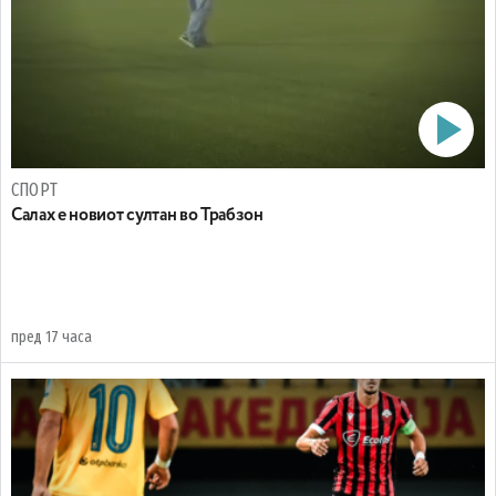
СПОРТ
Салах е новиот султан во Трабзон
пред 17 часа