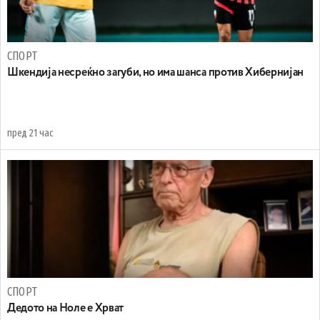
СПОРТ
Шкендија несреќно загуби, но има шанса против Хибернијан
пред 21 час
СПОРТ
Дедото на Ноле е Хрват