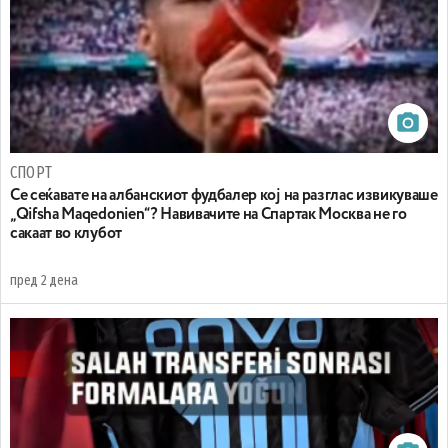
СПОРТ
Се сеќавате на албанскиот фудбалер кој на разглас извикуваше
„Qifsha Maqedonien“? Навивачите на Спартак Москва не го
сакаат во клубот
пред 2 дена