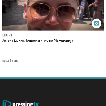
СПОРТ
Јелена Докиќ: Беше магично во Македонија
пред 3 дена