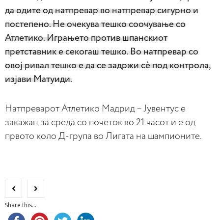
да одите од натпревар во натпревар сигурно и
постепено. Не очекува тешко соочување со
Атлетико. Играњето против шпанскиот
претставник е секогаш тешко. Во натпревар со
овој ривал тешко е да се задржи сè под контрола,
изјави Матуиди.
Натпреварот Атлетико Мадрид – Јувентус е
закажан за среда со почеток во 21 часот и е од
првото коло Д-група во Лигата на шампионите.
Share this...