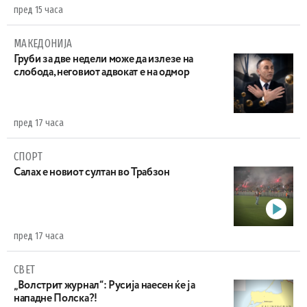
пред 15 часа
МАКЕДОНИЈА
Груби за две недели може да излезе на
слобода, неговиот адвокат е на одмор
пред 17 часа
СПОРТ
Салах е новиот султан во Трабзон
пред 17 часа
СВЕТ
„Волстрит журнал“: Русија наесен ќе ја
нападне Полска?!