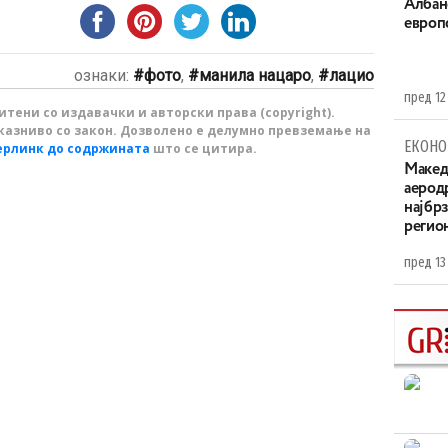
Aлбан
европ
ознаки:
фото
,
манила нацаро
,
лацио
пред 12
тени со издавачки и авторски права (copyright).
казниво со закон. Дозволено е делумно превземање на
ЕКОНО
ерлинк до содржината
што се цитира.
Maкед
аерод
најбр
регио
пред 13