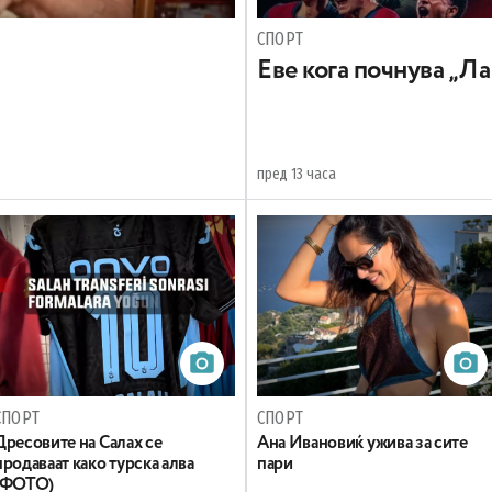
СПОРТ
Еве кога почнува „Ла
пред 13 часа
СПОРТ
СПОРТ
Дресовите на Салах се
Ана Ивановиќ ужива за сите
продаваат како турска алва
пари
(ФОТО)