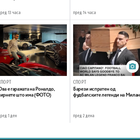
ред 13 часа
пред 14 часа
СПОРТ
СПОРТ
Ова е гаражата на Роналдо,
Барези испратен од
ѕирнете што има (ФОТО)
фудбалските легенди на Мила
ред 1 ден
пред 2 дена