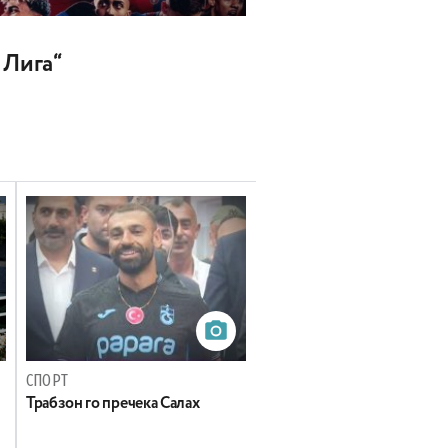
 Лига“
СПОРТ
Трабзон го пречека Салах