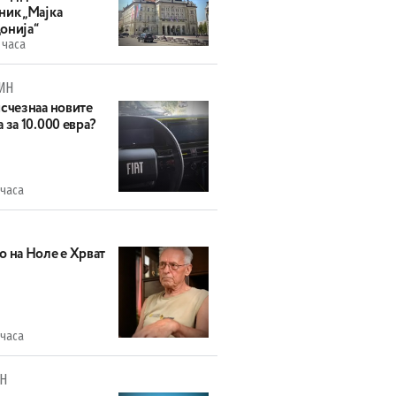
ник „Мајка
онија“
 часа
ИН
исчезнаа новите
 за 10.000 евра?
 часа
о на Ноле е Хрват
 часа
Н