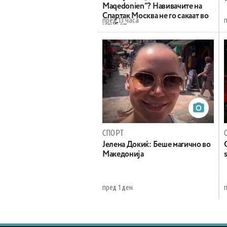
Maqedonien“? Навивачите на
Спартак Москва не го сакаат во
пред 13 часа
п
клубот
СПОРТ
Јелена Докиќ: Беше магично во
Македонија
пред 1 ден
п