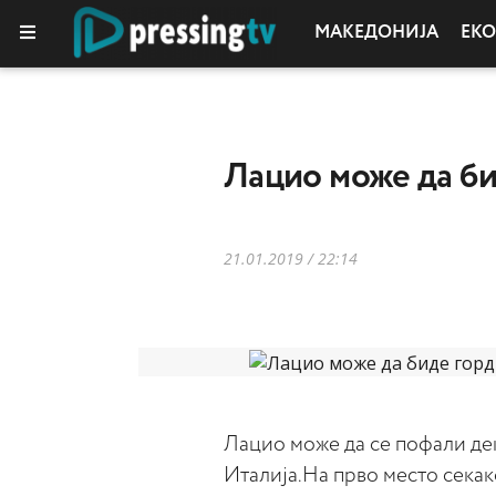
МАКЕДОНИЈА
ЕК
КОЛУМНИ
Лацио може да би
21.01.2019 / 22:14
Лацио може да се пофали дек
Италија.На прво место секак