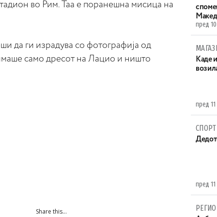
тадион во Рим. Таа е поранешна мисица на
споме
Макед
пред 10
еши да ги израдува со фотографија од
МАГАЗ
 имаше само дресот на Лацио и ништо
Каде 
возила
пред 11
СПОРТ
Дедот
пред 11
РЕГИО
Share this...