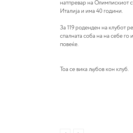
натпревар на Олимпискиот с
Италија и има 40 години.
За 119 роденден на клубот р
спалната соба на на себе го
повеќе.
Тоа се вика љубов кон клуб.