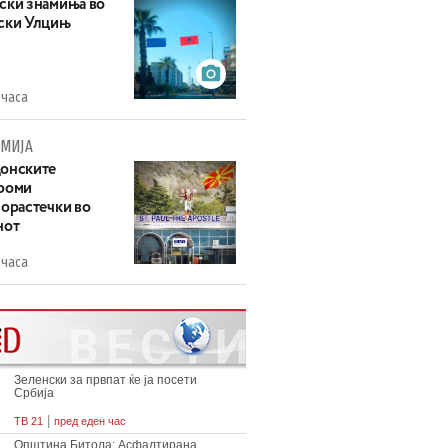
ски знамиња во
ски Улцињ
 часа
МИЈА
онските
роми
зорастечки во
нот
 часа