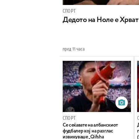
СПОРТ
Дедото на Ноле е Хрват
пред 11 часа
СПОРТ
Се сеќавате на албанскиот
фудбалер кој на разглас
извикуваше „Qifsha