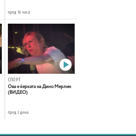
пред 16 часа
СПОРТ
Oва е ќерката на Дино Мерлин
н
(ВИДЕО)
пред 2 дена