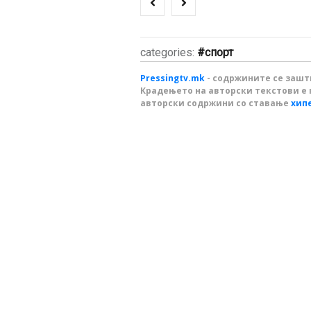
categories:
спорт
Pressingtv.mk
- содржините се зашти
Крадењето на авторски текстови е 
авторски содржини со ставање
хип