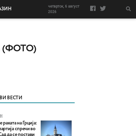
четврток, 6 август
АЗИН
2026
а (ФОТО)
ВИ ВЕСТИ
Н
е раката на Грција:
партија спречи во
ад да се постави