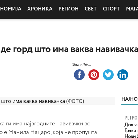
ОНОМИЈА
ХРОНИКА
РЕГИОН
СВЕТ
СПОРТ
МАГ
де горд што има ваква навивачк
Share this...
НАЈНО
РЕГИО
а ги има најзгодните навивачки во
Долга 
Грчка 
о е Манила Нацаро, која не пропушта
Нови С