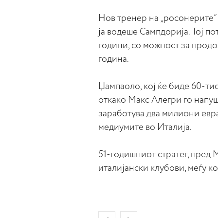
Нов тренер на „росонерите“
ја водеше Сампдорија. Тој п
години, со можност за продо
година.
Џампаоло, кој ќе биде 60-ти
откако Макс Алегри го напуш
заработува два милиони евра
медиумите во Италија.
51-годишниот стратег, пред 
италијански клубови, меѓу к