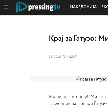
МАКЕДОНИЈА
ЕК
Крај за Гатузо: M
19.06.2019 / 22:01
Италијанскиот клуб Милан в
наследник на Џенаро Гатузо.