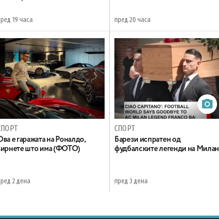
пред 19 часа
пред 20 часа
СПОРТ
СПОРТ
Ова е гаражата на Роналдо,
Барези испратен од
ѕирнете што има (ФОТО)
фудбалските легенди на Мила
пред 2 дена
пред 3 дена