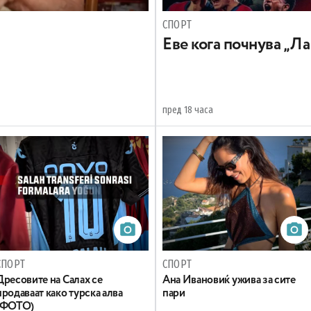
СПОРТ
Еве кога почнува „Ла
пред 18 часа
СПОРТ
СПОРТ
Дресовите на Салах се
Ана Ивановиќ ужива за сите
продаваат како турска алва
пари
(ФОТО)