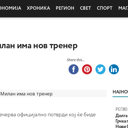
ОНОМИЈА
ХРОНИКА
РЕГИОН
СВЕТ
СПОРТ
МАГ
илан има нов тренер
Share this...
НАЈНО
РЕГИО
ечерва официјално потврди кој ќе биде
Долга 
Грчка 
Нови С