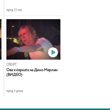
пред 21 час
СПОРТ
Oва е ќерката на Дино Мерлин
н
(ВИДЕО)
пред 3 дена