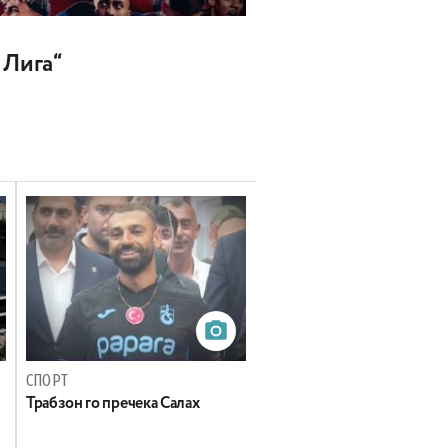
 Лига“
СПОРТ
Трабзон го пречека Салах