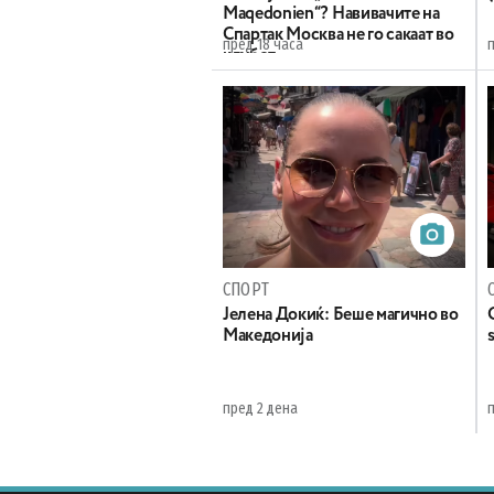
Maqedonien“? Навивачите на
Спартак Москва не го сакаат во
пред 18 часа
клубот
СПОРТ
Јелена Докиќ: Беше магично во
Македонија
пред 2 дена