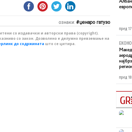
Aлбан
европ
ознаки:
џенаро гатузо
пред 17
тени со издавачки и авторски права (copyright).
казниво со закон. Дозволено е делумно превземање на
ЕКОНО
ерлинк до содржината
што се цитира.
Maкед
аерод
најбр
регио
пред 18