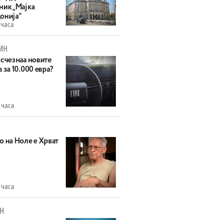
ник „Мајка
онија“
 часа
ИН
исчезнаа новите
 за 10.000 евра?
 часа
о на Ноле е Хрват
 часа
Н