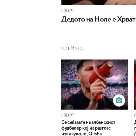
СПОРТ
Дедото на Ноле е Хрват
пред 16 часа
СПОРТ
Се сеќавате на албанскиот
фудбалер кој на разглас
извикуваше „Qifsha