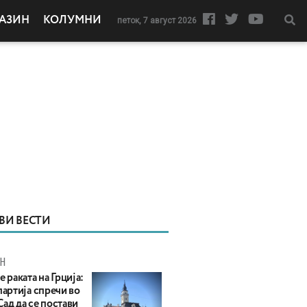
АЗИН
КОЛУМНИ
петок, 7 август 2026
ВИ ВЕСТИ
Н
е раката на Грција:
партија спречи во
ад да се постави