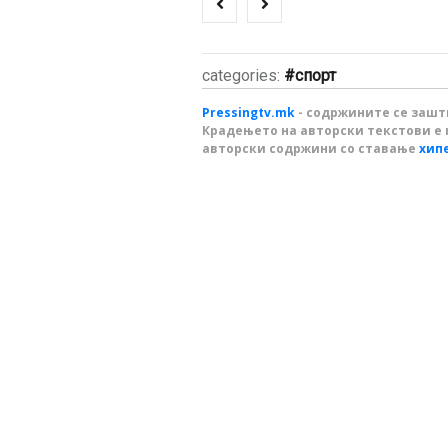
categories:
спорт
Pressingtv.mk
- содржините се зашти
Крадењето на авторски текстови е 
авторски содржини со ставање
хип