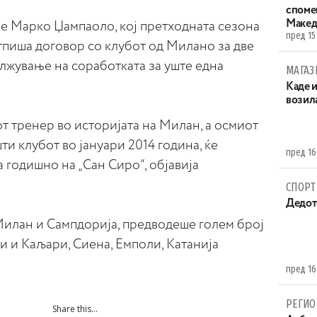
споме
Макед
 е Марко Џампаоло, кој претходната сезона
пред 15
отпиша договор со клубот од Милано за две
лжување на соработката за уште една
МАГАЗ
Каде 
возила
от тренер во историјата на Милан, а осмиот
ти клубот во јануари 2014 година, ќе
пред 16
 годишно на „Сан Сиро“, објавија
СПОРТ
Дедот
Милан и Сампдорија, предводеше голем број
ои и Каљари, Сиена, Емполи, Катанија
пред 16
РЕГИО
Share this...