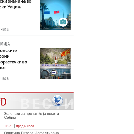
ски знамиња во
ски Улцињ
 часа
МИЈА
онските
роми
зорастечки во
нот
 часа