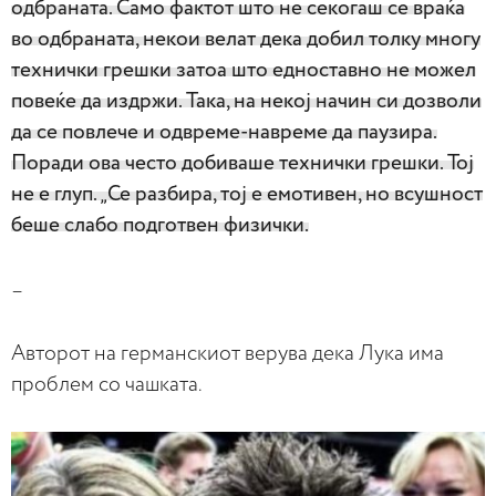
одбраната. Само фактот што не секогаш се враќа
во одбраната, некои велат дека добил толку многу
технички грешки затоа што едноставно не можел
повеќе да издржи. Така, на некој начин си дозволи
да се повлече и одвреме-навреме да паузира.
Поради ова често добиваше технички грешки. Тој
не е глуп. „Се разбира, тој е емотивен, но всушност
беше слабо подготвен физички.
–
Авторот на германскиот верува дека Лука има
проблем со чашката.