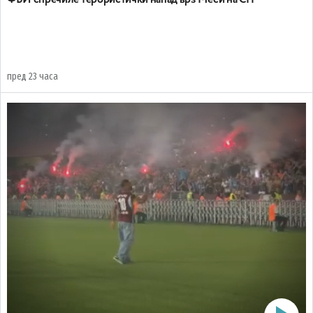
ФБИ спречиле терористички напад врз Меси на СП
пред 23 часа