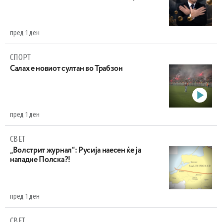
пред 1 ден
СПОРТ
Салах е новиот султан во Трабзон
пред 1 ден
СВЕТ
„Волстрит журнал“: Русија наесен ќе ја
нападне Полска?!
пред 1 ден
СВЕТ