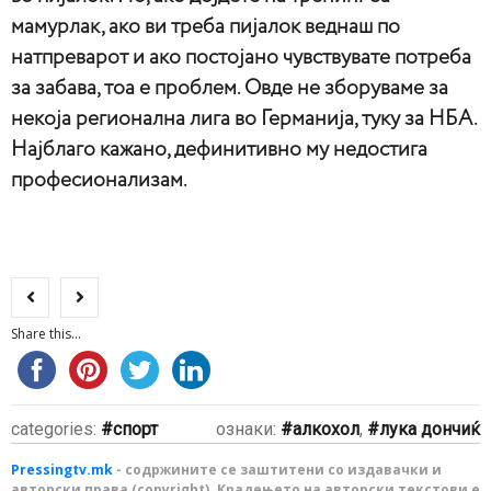
мамурлак, ако ви треба пијалок веднаш по
натпреварот и ако постојано чувствувате потреба
за забава, тоа е проблем. Овде не зборуваме за
некоја регионална лига во Германија, туку за НБА.
Најблаго кажано, дефинитивно му недостига
професионализам.
Share this...
categories:
спорт
ознаки:
алкохол
,
лука дончиќ
Pressingtv.mk
- содржините се заштитени со издавачки и
авторски права (copyright). Крадењето на авторски текстови е