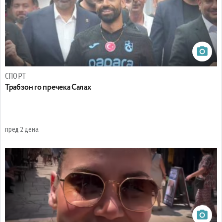
СПОРТ
Трабзон го пречека Салах
пред 2 дена