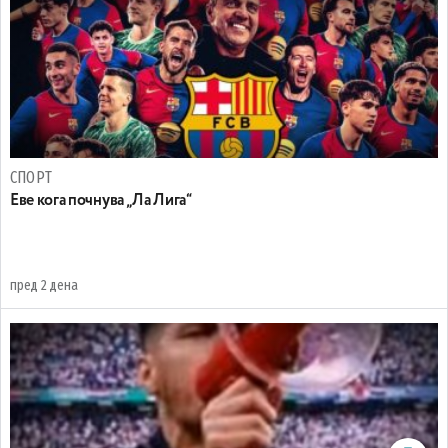
СПОРТ
Еве кога почнува „Ла Лига“
пред 2 дена