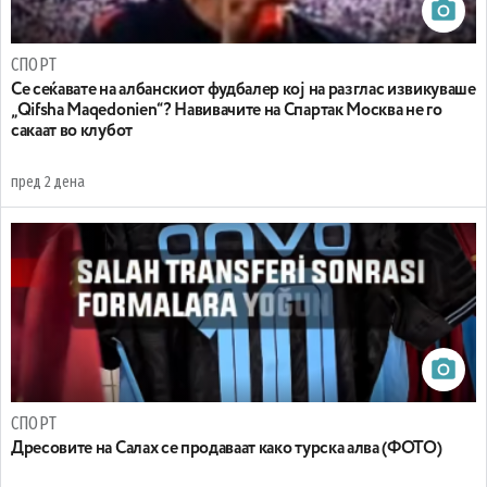
СПОРТ
Се сеќавате на албанскиот фудбалер кој на разглас извикуваше
„Qifsha Maqedonien“? Навивачите на Спартак Москва не го
сакаат во клубот
пред 2 дена
СПОРТ
Дресовите на Салах се продаваат како турска алва (ФОТО)