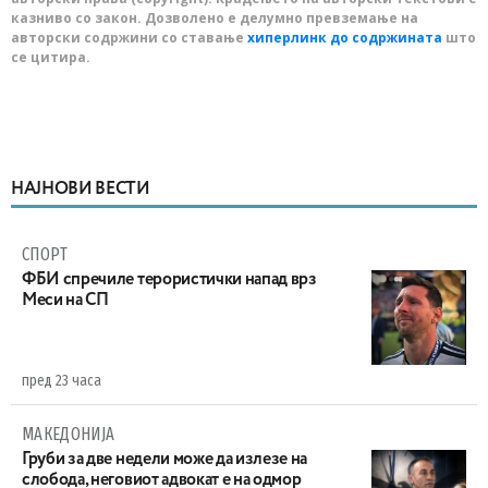
казниво со закон. Дозволено е делумно превземање на
авторски содржини со ставање
хиперлинк до содржината
што
се цитира.
НАЈНОВИ ВЕСТИ
СПОРТ
ФБИ спречиле терористички напад врз
Меси на СП
пред 23 часа
МАКЕДОНИЈА
Груби за две недели може да излезе на
слобода, неговиот адвокат е на одмор