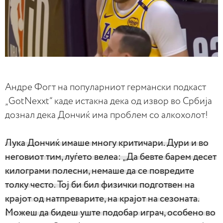
Андре Фогт на популарниот германски подкаст
„GotNexxt“ каде истакна дека од извор во Србија
дознал дека Дончиќ има проблем со алкохолот!
Лука Дончиќ имаше многу критичари. Дури и во
неговиот тим, луѓето велеа: „Да бевте барем десет
килограми полесни, немаше да се повредите
толку често. Тој би бил физички подготвен на
крајот од натпреварите, на крајот на сезоната.
Можеш да бидеш уште подобар играч, особено во