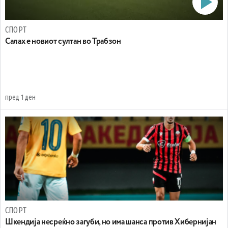
СПОРТ
Салах е новиот султан во Трабзон
пред 1 ден
СПОРТ
Шкендија несреќно загуби, но има шанса против Хибернијан