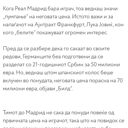
Кога Реал Мадрид бара играч, тоа веднаш значи
„пумпање“ на неговата цена. Истото важи и за
напаѓачот на Ајнтрахт Франкфурт, Лука Јовиќ, кон
кого „белите“ покажуваат огромен интерес.
Пред да се разбере дека го сакаат во своите
редови, Германците беа подготвени да се
разделат со 21-годишниот Србин за 50 милиони
евра. Но, веднаш штом шпанскиот колос беше
вклучен во понудата, неговата цена порасна на 70
милиони евра, објави „Билд“.
Тимот до Мадрид не сака да понуди повеќе од
првичната цена на играчот, така што на повидок се