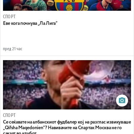
СПОРТ
Еве кога почнува „Ла Лига“
пред 21 час
СПОРТ
Се сеќавате на албанскиот фудбалер кој на разглас извикуваше
„Qifsha Maqedonien“? Навивачите на Спартак Москва не го
сакаат во клубот