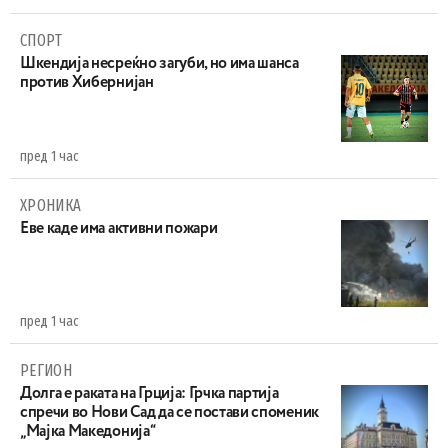
СПОРТ
Шкендија несреќно загуби, но има шанса
против Хибернијан
пред 1 час
ХРОНИКА
Eве каде има активни пожари
пред 1 час
РЕГИОН
Долга е раката на Грција: Грчка партија
спречи во Нови Сад да се постави споменик
„Мајка Македонија“