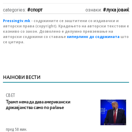
categories:
спорт
ознаки:
лука јовиќ
Pressingtv.mk
- содржините се заштитени со издавачки и
авторски права (copyright). Крадењето на авторски текстови е
казниво со закон. Дозволено е делумно превземање на
авторски содржини со ставање
хиперлинк до содржината
што
се цитира.
НАЈНОВИ ВЕСТИ
СВЕТ
Трамп нема да дава американски
државјанства само по раѓање
пред 58 мин.