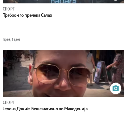
СПОРТ
Трабзон го пречека Салах
пред 1 ден
СПОРТ
Јелена Докиќ: Беше магично во Македонија