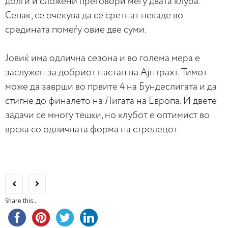
долги и сложени преговори меѓу двата клуба.
Сепак, се очекува да се сретнат некаде во
средината помеѓу овие две суми.
Јовиќ има одлична сезона и во голема мера е
заслужен за добриот настап на Ајнтрахт. Тимот
може да заврши во првите 4 на Бундеслигата и да
стигне до финалето на Лигата на Европа. И двете
задачи се многу тешки, но клубот е оптимист во
врска со одличната форма на стрелецот
Share this...