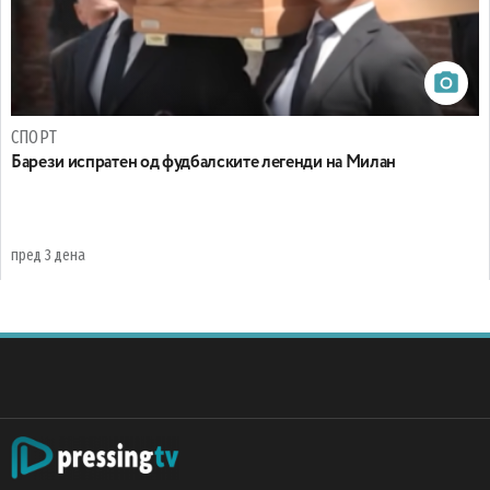
СПОРТ
Барези испратен од фудбалските легенди на Милан
пред 3 дена