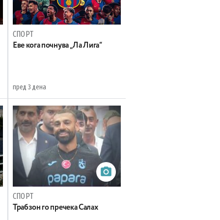
СПОРТ
Еве кога почнува „Ла Лига“
пред 3 дена
СПОРТ
Трабзон го пречека Салах