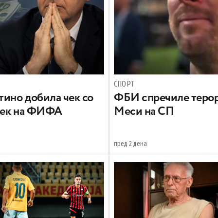
СПОРТ
ино добила чек со
ФБИ спречиле терор
век на ФИФА
Меси на СП
пред 2 дена