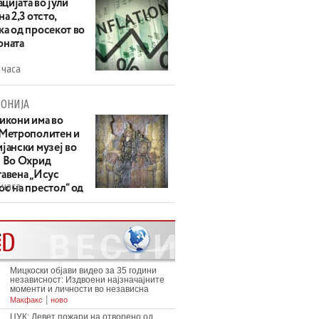
цијата во јули
на 2,3 отсто,
ка од просекот во
оната
 часа
ОНИЈА
 икони има во
 Метрополитен и
јански музеј во
: Во Охрид
тавена „Исус
 часа
с на престол“ од
ек