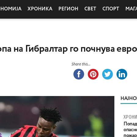
ОНОМИЈА
ХРОНИКА
РЕГИОН
СВЕТ
СПОРТ
МАГ
па на Гибралтар го почнува евр
Share this...
НАЈНО
ХРОНИ
Попад
опасн
пожар