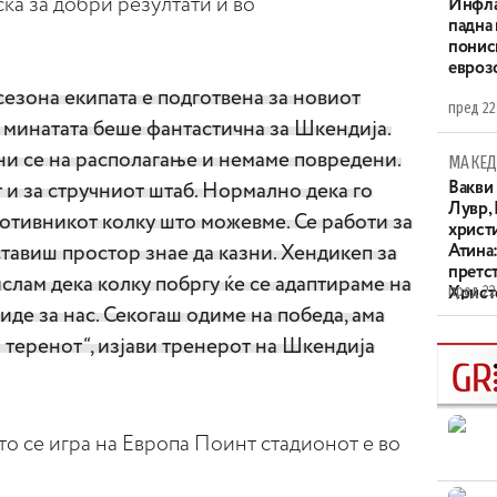
ска за добри резултати и во
Инфла
падна 
понис
евроз
езона екипата е подготвена за новиот
пред 22
 минатата беше фантастична за Шкендија.
ни се на располагање и немаме повредени.
МАКЕД
Вакви
т и за стручниот штаб. Нормално дека го
Лувр,
отивникот колку што можевме. Се работи за
христи
ставиш простор знае да казни. Хендикеп за
Атина
претс
ислам дека колку побргу ќе се адаптираме на
пред 22
Христо
иде за нас. Секогаш одиме на победа, ама
XIV в
а теренот“, изјави тренерот на Шкендија
о се игра на Европа Поинт стадионот е во