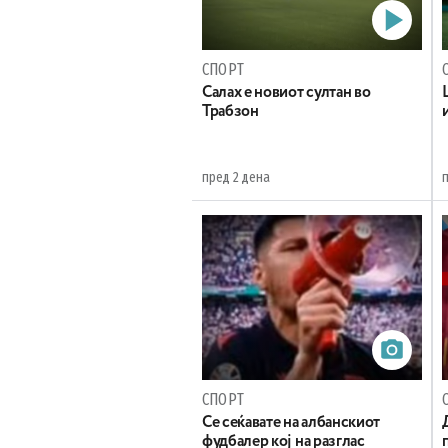
СПОРТ
Салах е новиот султан во
Трабзон
пред 2 дена
СПОРТ
Се сеќавате на албанскиот
фудбалер кој на разглас