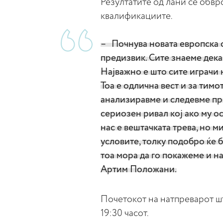
Резултатите од лани се обвр
квалификациите.
– Почнува новата европска с
предизвик. Сите знаеме дека
Најважно е што сите играчи 
Тоа е одлична вест и за тимо
анализиравме и следевме пр
сериозен ривал кој ако му о
нас е вештачката трева, но м
условите, толку подобро ќе б
тоа мора да го покажеме и н
Артим Положани.
Почетокот на натпреварот шт
19:30 часот.