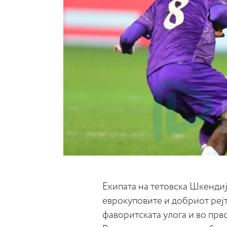
Екипата на тетовска Шкендиј
еврокуповите и добриот рејт
фаворитската улога и во прво