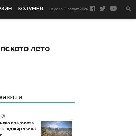
АЗИН
КОЛУМНИ
недела, 9 август 2026
опското лето
ВИ ВЕСТИ
КА
нево има голема
ост од ширење на
и