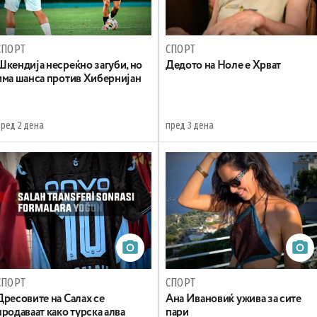
СПОРТ
СПОРТ
Шкендија несреќно загуби, но
Дедото на Ноле е Хрват
има шанса против Хибернијан
пред 2 дена
пред 3 дена
СПОРТ
СПОРТ
Дресовите на Салах се
Ана Ивановиќ ужива за сите
продаваат како турска алва
пари