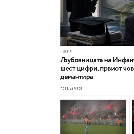
СПОРТ
Љубовницата на Инфант
шест цифри, првиот чо
демантира
пред 22 часа