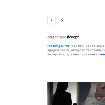
categories:
спорт
Pressingtv.mk
- содржините се зашти
Крадењето на авторски текстови е 
авторски содржини со ставање
хип