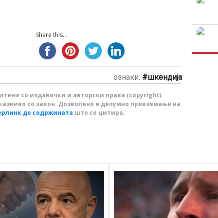
Share this...
ознаки:
шкендија
тени со издавачки и авторски права (copyright).
казниво со закон. Дозволено е делумно превземање на
ерлинк до содржината
што се цитира.