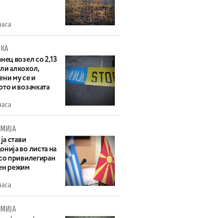
часа
КА
нец возел со 2,13
ли алкохол,
ни му се и
то и возачката
часа
МИЈА
 ја стави
нија во листа на
 со привилегиран
ен режим
часа
МИЈА