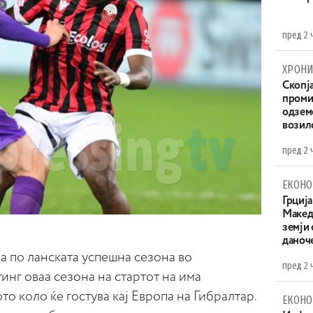
пред 2 
ХРОНИ
Скопја
проми
одземе
возило
пред 2 
ЕКОНО
Грција
Македо
земји
даноч
а по ланската успешна сезона во
пред 2 
инг оваа сезона на стартот на има
то коло ќе гостува кај Европа на Гибралтар.
ЕКОНО