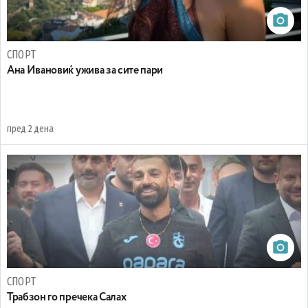
СПОРТ
Ана Ивановиќ ужива за сите пари
пред 2 дена
СПОРТ
Трабзон го пречека Салах