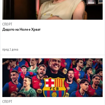
СПОРТ
Дедото на Ноле е Хрват
пред 2 дена
СПОРТ