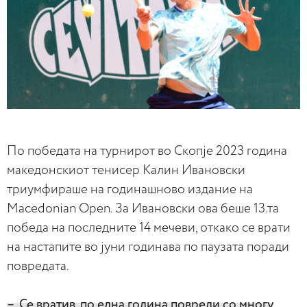
По победата на турнирот во Скопје 2023 година
македонскиот тенисер Калин Ивановски
триумфираше на годинашново издание на
Macedonian Open. За Ивановски ова беше 13.та
победа на последните 14 мечеви, откако се врати
на настапите во јуни годинава по паузата поради
повредата.
– Се вратив, по една година повреди со многу