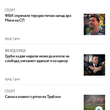
СПОРТ
ФБИ спречиле терористички напад врз
Меси на СП
пред 1 ден
МАКЕДОНИЈА
Груби за две недели може да излезе на
слобода, неговиот адвокат е на одмор
пред 1 ден
СПОРТ
Салах е новиот султан во Трабзон