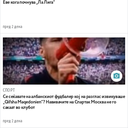
Еве кога почнува „Ла Лига“
пред 2 дена
СПОРТ
Се сеќавате на албанскиот фудбалер кој на разглас извикуваше
„Qifsha Maqedonien“? Навивачите на Спартак Москва не го
сакаат во клубот
пред 2 дена