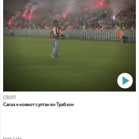
СПОРТ
Салах е новиот султан во Трабзон
пред 1 ден