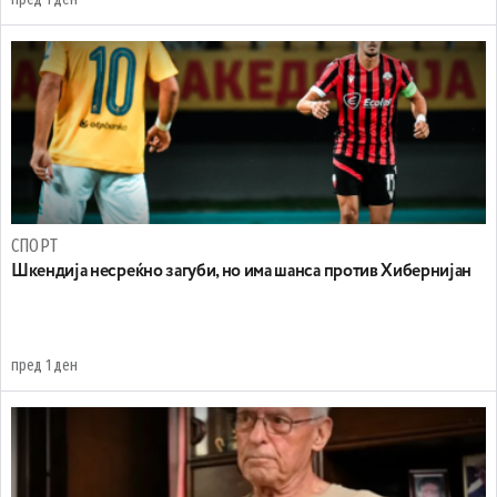
СПОРТ
Шкендија несреќно загуби, но има шанса против Хибернијан
пред 1 ден