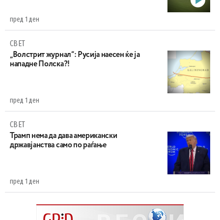
пред 1 ден
СВЕТ
„Волстрит журнал“: Русија наесен ќе ја
нападне Полска?!
пред 1 ден
СВЕТ
Трамп нема да дава американски
државјанства само по раѓање
пред 1 ден