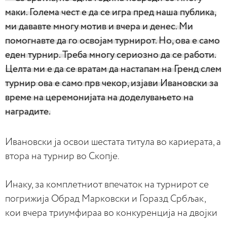
маки. Голема чест е да се игра пред наша публика,
ми дававте многу мотив и вчера и денес. Ми
помогнавте да го освојам турнирот. Но, ова е само
еден турнир. Треба многу сериозно да се работи.
Целта ми е да се вратам да настапам на Гренд слем
турнир ова е само прв чекор, изјави Ивановски за
време на церемонијата на доделувањето на
наградите.
Ивановски ја освои шестата титула во кариерата, а
втора на турнир во Скопје.
Инаку, за комплетниот впечаток на турнирот се
погрижија Обрад Марковски и Горазд Србљак,
кои вчера триумфираа во конкуренција на двојки