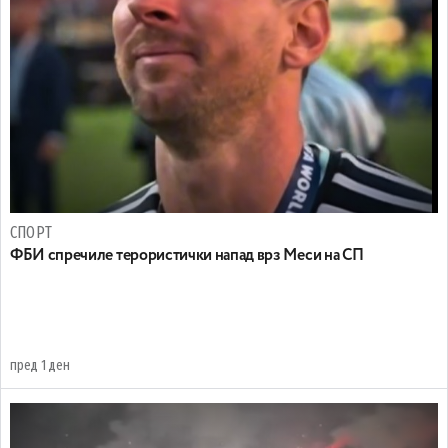
СПОРТ
ФБИ спречиле терористички напад врз Меси на СП
пред 1 ден