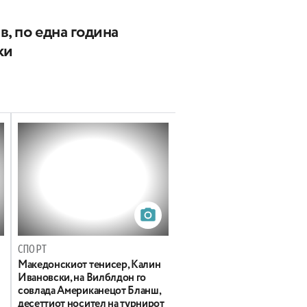
в, по една година
ки
СПОРТ
Македонскиот тенисер, Калин
Ивановски, на Вилблдон го
совлада Американецот Бланш,
десеттиот носител на турнирот