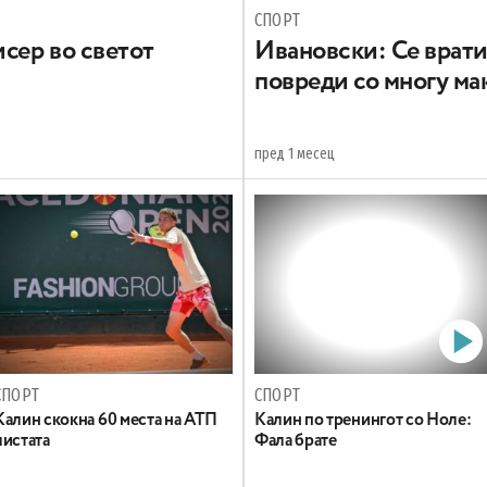
СПОРТ
исер во светот
Ивановски: Се врати
повреди со многу ма
пред 1 месец
СПОРТ
СПОРТ
Калин скокна 60 места на АТП
Калин по тренингот со Ноле:
листата
Фала брате