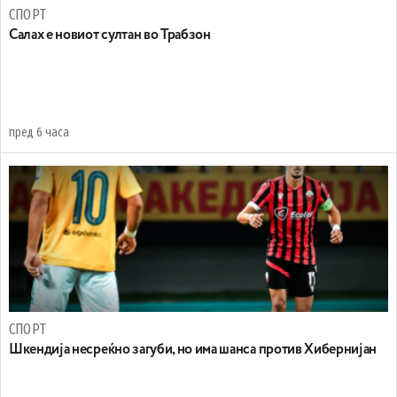
СПОРТ
Салах е новиот султан во Трабзон
пред 6 часа
СПОРТ
Шкендија несреќно загуби, но има шанса против Хибернијан