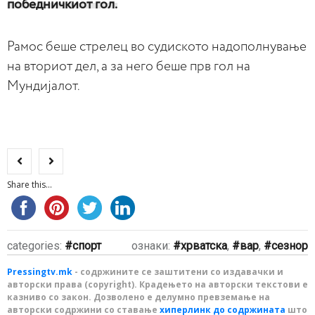
победничкиот гол.
Рамос беше стрелец во судиското надополнување
на вториот дел, а за него беше прв гол на
Мундијалот.
Share this...
categories:
спорт
ознаки:
хрватска
,
вар
,
сезнор
Pressingtv.mk
- содржините се заштитени со издавачки и
авторски права (copyright). Крадењето на авторски текстови е
казниво со закон. Дозволено е делумно превземање на
авторски содржини со ставање
хиперлинк до содржината
што