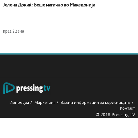
Јелена Докиќ: Беше магично во Македонија
пред 2 дена
Импресум
Маркетинг
Важни информации за корисниците
Контакт
© 2018 Pressing TV
oliganbet
Casinolevant
Casinolevant
holiganbet
Holiganbet
jo