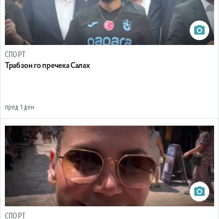
СПОРТ
Трабзон го пречека Салах
пред 1 ден
СПОРТ