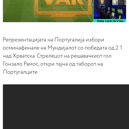
Репрезентацијата на Португалија избори
осминафинале на Мундијалот со победата од 2:1
над Хрватска. Стрелецот на решавачкиот гол
Гонзало Рамос, откри тајна од таборот на
Португалците.