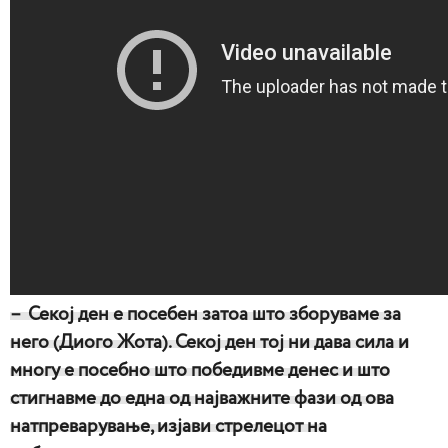
– Секој ден е посебен затоа што зборуваме за
него (Диого Жота). Секој ден тој ни дава сила и
многу е посебно што победивме денес и што
стигнавме до една од најважните фази од ова
натпреварување, изјави стрелецот на