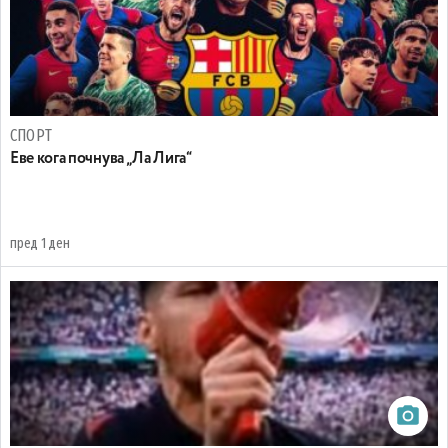
СПОРТ
Еве кога почнува „Ла Лига“
пред 1 ден