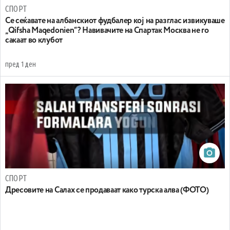
СПОРТ
Се сеќавате на албанскиот фудбалер кој на разглас извикуваше
„Qifsha Maqedonien“? Навивачите на Спартак Москва не го
сакаат во клубот
пред 1 ден
СПОРТ
Дресовите на Салах се продаваат како турска алва (ФОТО)