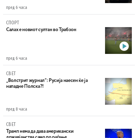
пред 6 часа
СПОРТ
Салах е новиот султан во Трабзон
пред 6 часа
СВЕТ
„Волстрит журнал“: Русија наесен ќе ја
нападне Полска?!
пред 8 часа
СВЕТ
Трамп нема да дава американски
државјанства само по раѓање