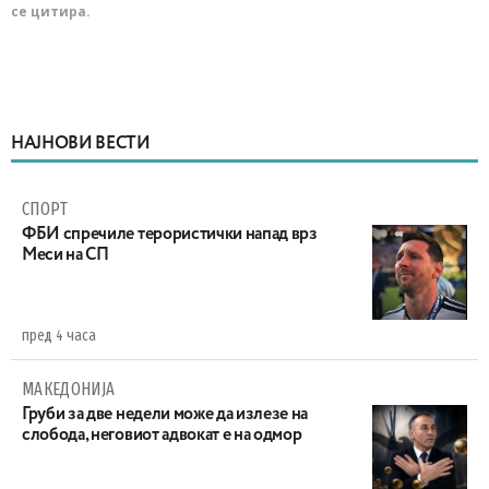
се цитира.
НАЈНОВИ ВЕСТИ
СПОРТ
ФБИ спречиле терористички напад врз
Меси на СП
пред 4 часа
МАКЕДОНИЈА
Груби за две недели може да излезе на
слобода, неговиот адвокат е на одмор