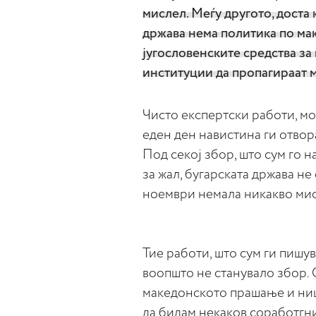
мислел. Меѓу другото, доста
држава нема политика по ма
југословенските средства з
институции да пропагираат м
Чисто експертски работи, м
еден ден навистина ги отвора
Под секој збор, што сум го н
за жал, бугарската држава не
ноември немала никакво ми
Тие работи, што сум ги пишув
воопшто не станувало збор. 
македонското прашање и ниш
да бидам некаков соработгни