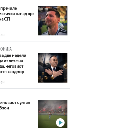
пречиле
истички напад врз
на СП
ден
ОНИЈА
за две недели
а излезе на
да, неговиот
т е на одмор
ден
е новиот султан
абзон