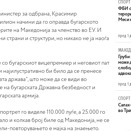
СПОРТ
ФБИ с
инистер за одбрана, Красимир
терор
Меси 
милион начини да го оправда бугарското
орите на Македонија за членство во ЕУ. И
пред 1 
ни страни и структури, но никако не ја наоѓа
МАКЕД
Груби 
е со бугарскиот вицепремиер и неговиот пат
може д
слобо
и најилустративно би било да се пренесе
адвока
та држава“, што може да се види во
пред 1 
е на бугарската Државна безбедност и
гарската армија.
СПОРТ
Салах 
во Тр
портрет го виделе 110.000 луѓе, а 25.000 го
ало и колкав број биле од Македонија, не се
 вели-повторувањето е мајка на знаењето.