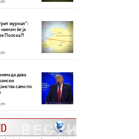
ден
трит журнал“:
 наесен ќе ја
не Полска?!
ден
нема да дава
кански
анства само по
е
ден