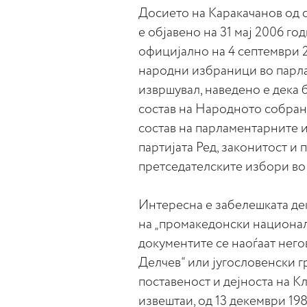
Досието на Каракачанов од с
е објавено на 31 мај 2006 го
официјално на 4 септември 
народни избраници во парла
извршувал, наведено е дека б
состав на Народното собрание
состав на парламентарните и
партијата Ред, законитост и 
претседателските избори во
Интересна е забелешката дек
на „промакедонски национали
документите се наоѓаат него
Делчев“ или југословенски г
поставеност и дејноста на К
извештаи, од 13 декември 19