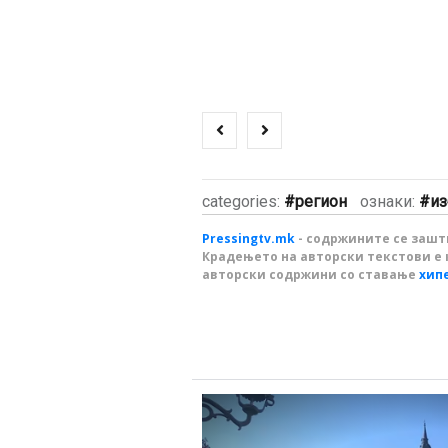
categories:
регион
ознаки:
из
Pressingtv.mk
- содржините се зашти
Крадењето на авторски текстови е 
авторски содржини со ставање
хип