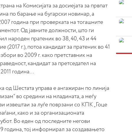
трана на Комисијата за досиејата за првпат
дина по барање на бугарски новинар, а
2007 година при проверката на тогашните
ментот. Од јавните должности, што ги
ил народен пратеник во 38, 40, 43 и 44
 (2017 г.), потоа кандидат за пратеник во 41
збори во 2009 г. како претставник на
праведност, кандидат за претседател на
 2011 година…
а од Шестата управа е ангажиран по линија
зам“ во средини на младината, а меѓу
ви извештаи за луѓе поврзани со КПК „Гоце
раѓани, како и за организационата
лубот. Во еден од последните негови
89 година, тој информирал за создавањето