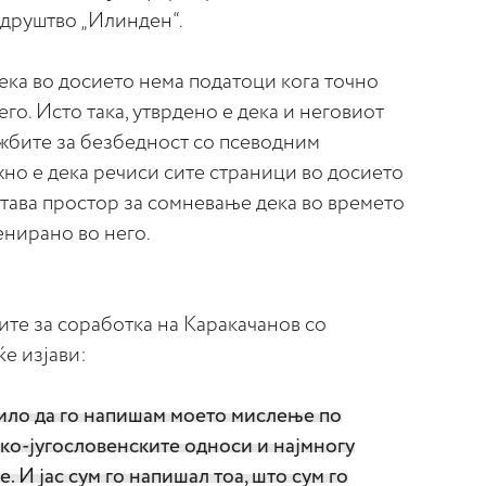
друштво „Илинден“.
ека во досието нема податоци кога точно
го. Исто така, утврдено е дека и неговиот
ужбите за безбедност со псеводним
ажно е дека речиси сите страници во досието
тава простор за сомневање дека во времето
енирано во него.
ите за соработка на Каракачанов со
ќе изјави:
било да го напишам моето мислење по
ко-југословенските односи и најмногу
 И јас сум го напишал тоа, што сум го