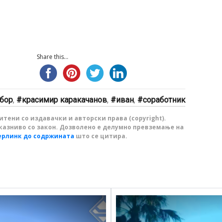
Share this...
бор
,
красимир каракачанов
,
иван
,
соработник
тени со издавачки и авторски права (copyright).
казниво со закон. Дозволено е делумно превземање на
ерлинк до содржината
што се цитира.