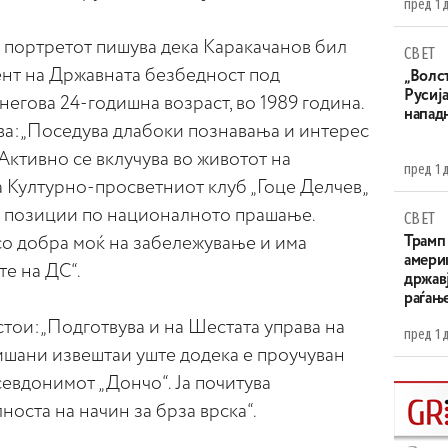
пред 1 
о портретот пишува дека Каракачанов бил
СВЕТ
нт на Државната безбедност под
„Волс
Русија
негова 24-годишна возраст, во 1989 година.
напад
ува:„Поседува длабоки познавања и интерес
 Активно се вклучува во животот на
пред 1 
а Културно-просветниот клуб „Гоце Делчев„
и позиции по националното прашање.
СВЕТ
со добра моќ на забележување и има
Трамп 
амери
е на ДС“.
државј
раѓањ
 стои:„Подготвува и на Шестата управа на
пред 1 
ишани извештаи уште додека е проучуван
севдонимот „Дончо“. Ја почитува
оста на начин за брза врска“.