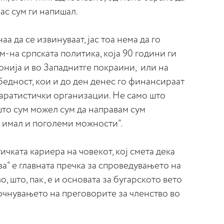
ас сум ги напишал.
аа да се извинуваат, јас тоа нема да го
м-на српската политика, која 90 години ги
нија и во Западнитге покраини, или на
едност, кои и до ден денес го финансираат
ратистички организации. Не само што
 што сум можел сум да направам сум
 имал и поголеми можности“.
чката кариера на човекот, кој смета дека
а“ е главната пречка за спроведувањето на
 што, пак, е и основата за бугарското вето
очнувањето на преговорите за членство во