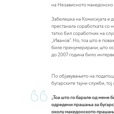
на Независното македонско 
Забелешка на Комисијата е д
престанала соработката со не
татко бил соработник на сл
„Иванов“. Но, тоа што е пов
биле пренумерирани, што ос
до 2007 година било интерв
По објавувањето на податоц
бугарските тајни служби, тој 
„Тоа што го барале од мене 
одредени прашања за бугарс
околу македонското прашање.