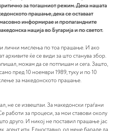
 критично за тогашниот режим. Дека нашата
кедонското прашање, дека се оставаат
а масовно информирае и пропагандните
акедонска нација во Бугарија и по светот.
ои лични мислења по тоа прашање. И ако
т архивите ќе се види за што станува збор.
апишал, можам да се потпишам и сега. Зашто,
 само пред 10 ноември 1989, туку и по 10
слење за македонското прашање.
ал, не се извештаи. За македонски граѓани
Се работи за процеси, за мои ставови околу
то друго. И никој не поставил прашање јас
к, агент итн. Едноставно, од мене барале да