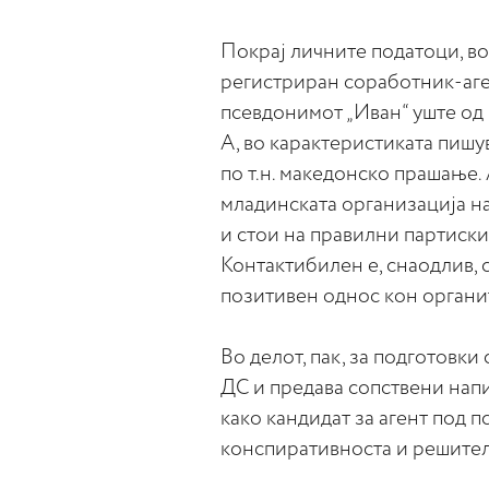
Покрај личните податоци, в
регистриран соработник-аге
псевдонимот „Иван“ уште од 
А, во карактеристиката пиш
по т.н. македонско прашање.
младинската организација н
и стои на правилни партиск
Контактибилен е, снаодлив, 
позитивен однос кон органит
Во делот, пак, за подготовки
ДС и предава сопствени нап
како кандидат за агент под п
конспиративноста и решителн