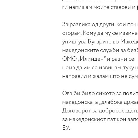
ги напишам моите ставови и ј
За разлика од други, кои почн
сторам. Кому да му се извина
уништува Бугарите во Македо
македонските служби за безб
ОМО „Илинден“ и разни сепа
нема да им се извинам, туку
направил и жалам што не сум
Ова би било сижето за полити
македонската „длабока држав
Договорот за добрососедство,
за македонскиот пат кон зап
ЕУ.