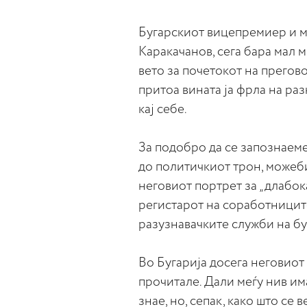
Бугарскиот вицепремиер и м
Каракачанов, сега бара мал 
вето за почетокот на прегов
притоа вината ја фрла на раз
кај себе.
За подобро да се запознаем
до политичкиот трон, можеб
неговиот портрет за „длабока
регистарот на соработницит
разузнавачките служби на бу
Во Бугарија досега неговиот 
прочитале. Дали меѓу нив им
знае, но, сепак, како што се