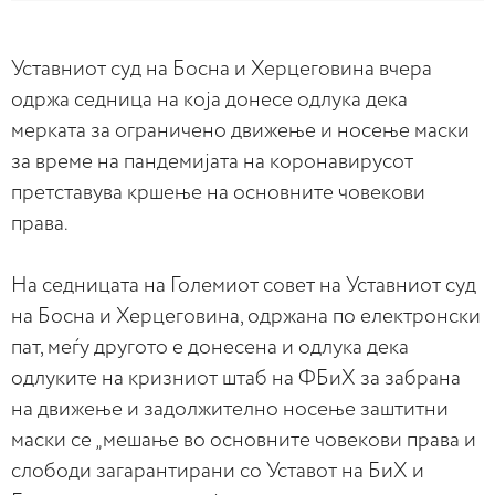
Уставниот суд на Босна и Херцеговина вчера
одржа седница на која донесе одлука дека
мерката за ограничено движење и носење маски
за време на пандемијата на коронавирусот
претставува кршење на основните човекови
права.
На седницата на Големиот совет на Уставниот суд
на Босна и Херцеговина, одржана по електронски
пат, меѓу другото е донесена и одлука дека
одлуките на кризниот штаб на ФБиХ за забрана
на движење и задолжително носење заштитни
маски се „мешање во основните човекови права и
слободи загарантирани со Уставот на БиХ и