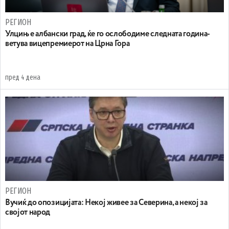
РЕГИОН
Улцињ е албански град, ќе го ослободиме следната година-
ветува вицепремиерот на Црна Гора
пред 4 дена
РЕГИОН
Вучиќ до опозицијата: Некој живее за Северина, а некој за
својот народ