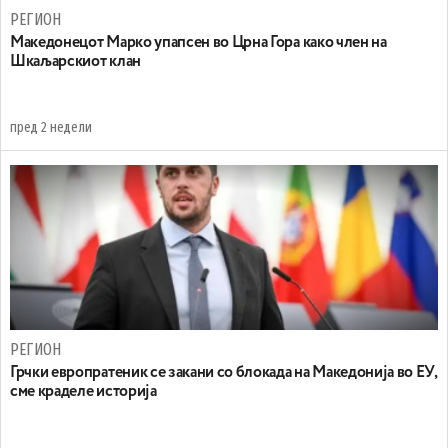
РЕГИОН
Maкедонецот Марко упапсен во Црна Гора како член на
Шкаљарскиот клан
пред 2 недели
РЕГИОН
Грчки европратеник се закани со блокада на Македонија во ЕУ,
сме краделе историја