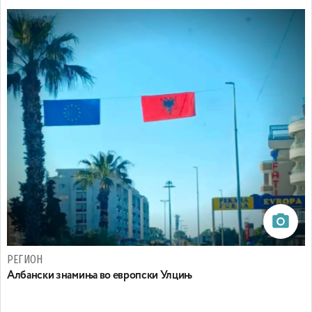
РЕГИОН
Aлбански знамиња во европски Улцињ