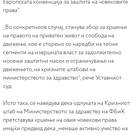
Европската конвенција за заштита на човековите
права“.
„Во конкретниов случај, станува збор за кршење
на правото на приватен живот и слобода на
движење, кое е сторено со наредби на тесни
сегменти на извршната власт за задолжително
носење заштитни маски и ограничување на
движењето, на кризните штабови на
министерството за здравство“, рече Уставниот
суд.
Исто така, се наведува дека одлуката на Кризниот
штаб на Министерството за здравство на ФБиХ
претставува кршење на овие човекови права
имајќи предвид дека „немаше активно учество на