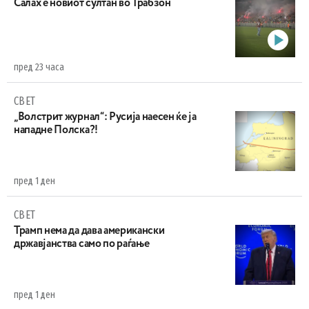
Салах е новиот султан во Трабзон
пред 23 часа
СВЕТ
„Волстрит журнал“: Русија наесен ќе ја
нападне Полска?!
пред 1 ден
СВЕТ
Трамп нема да дава американски
државјанства само по раѓање
пред 1 ден