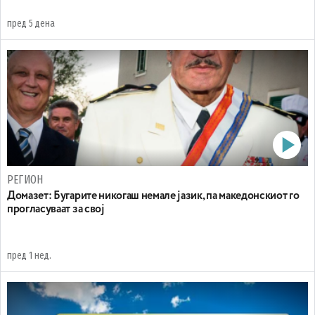
пред 5 дена
РЕГИОН
Домазет: Бугарите никогаш немале јазик, па македонскиот го
прогласуваат за свој
пред 1 нед.