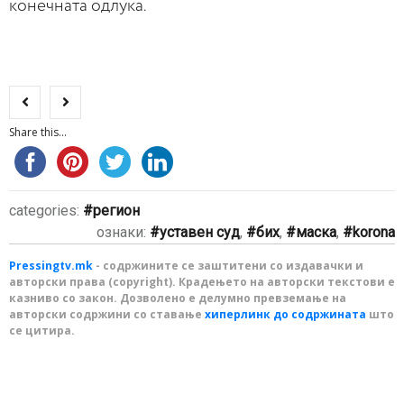
конечната одлука.
Share this...
categories:
регион
ознаки:
уставен суд
,
бих
,
маска
,
korona
Pressingtv.mk
- содржините се заштитени со издавачки и
авторски права (copyright). Крадењето на авторски текстови е
казниво со закон. Дозволено е делумно превземање на
авторски содржини со ставање
хиперлинк до содржината
што
се цитира.