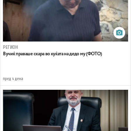
РЕГИОН
Вучиќ праваше скара во куќата на дедо му (ФОТО)
пред 4 дена