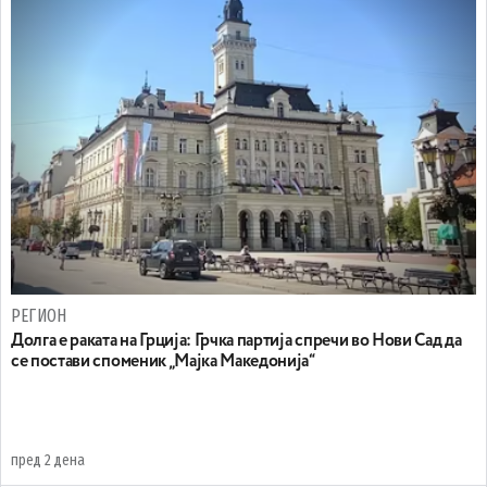
РЕГИОН
Долга е раката на Грција: Грчка партија спречи во Нови Сад да
се постави споменик „Мајка Македонија“
пред 2 дена