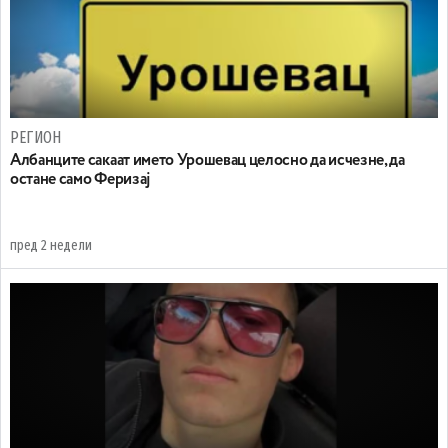
РЕГИОН
Aлбанците сакаат името Урошевац целосно да исчезне, да
остане само Феризај
пред 2 недели