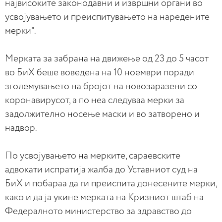
највисоките законодавни и извршни органи во
усвојувањето и преиспитувањето на наредените
мерки“.
Мерката за забрана на движење од 23 до 5 часот
во БиХ беше воведена на 10 ноември поради
зголемувањето на бројот на новозаразени со
коронавирусот, а по неа следуваа мерки за
задолжително носење маски и во затворено и
надвор.
По усвојувањето на мерките, сараевските
адвокати испратија жалба до Уставниот суд на
БиХ и побараа да ги преиспита донесените мерки,
како и да ја укине мерката на Кризниот штаб на
Федералното министерство за здравство до