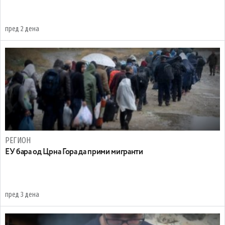
пред 2 дена
РЕГИОН
EУ бара од Црна Гора да прими мигранти
пред 3 дена