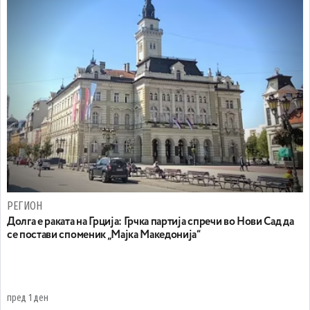
РЕГИОН
Долга е раката на Грција: Грчка партија спречи во Нови Сад да
се постави споменик „Мајка Македонија“
пред 1 ден