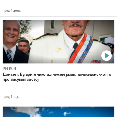
пред 4 дена
РЕГИОН
Домазет: Бугарите никогаш немале јазик, па македонскиот го
прогласуваат за свој
пред 1 нед.