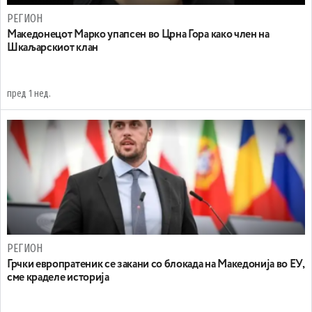
РЕГИОН
Maкедонецот Марко упапсен во Црна Гора како член на
Шкаљарскиот клан
пред 1 нед.
РЕГИОН
Грчки европратеник се закани со блокада на Македонија во ЕУ,
сме краделе историја