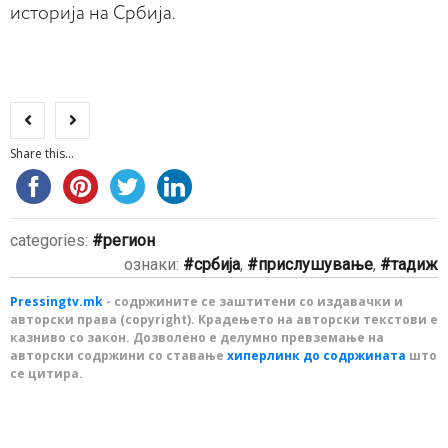
историја на Србија.
Share this...
categories:
регион
ознаки:
србија
,
прислушување
,
тадиж
Pressingtv.mk
- содржините се заштитени со издавачки и
авторски права (copyright). Крадењето на авторски текстови е
казниво со закон. Дозволено е делумно превземање на
авторски содржини со ставање
хиперлинк до содржината
што
се цитира.