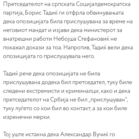
Претседателот на српската Социјалдемократска
партија, Борис Тадиќ ги отфрла обвинувањата
дека опозицијата била прислушувана за време на
неговиот мандат и изјави дека министерот за
внатрешни работи Небојша Стефановиќ не
покажал докази за тоа. Напротив, Тадиќ вели дека
опозицијата го прислушувала него.
Тадиќ рече дека опозицијата не била
прислушувана додека бил претседател, туку биле
следени екстремисти и криминалци, како и дека
претседателот на Србија не бил „прислушуван“,
туку луѓето со кои бил во контакт, а за кои биле
изренечни мерки.
Тој уште истакна дека Александар Вучиќ го