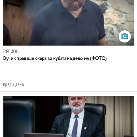
РЕГИОН
Вучиќ праваше скара во куќата на дедо му (ФОТО)
пред 3 дена