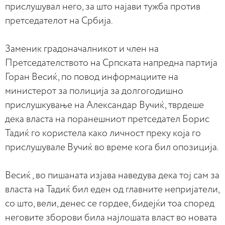
прислушувал него, за што најави тужба против
претседателот на Србија.
Заменик градоначалникот и член на
Претседателството на Српската напредна партија
Горан Весиќ, по повод информациите на
министерот за полиција за долгогодишно
прислушкување на Александар Вучиќ, тврдеше
дека власта на поранешниот претседател Борис
Тадиќ го користела како личност преку која го
прислушувале Вучиќ во време кога бил опозиција.
Весиќ , во пишаната изјава наведува дека тој сам за
власта на Тадиќ бил еден од главните непријатели,
со што, вели, денес се гордее, бидејќи тоа според
неговите зборови била најлошата власт во новата