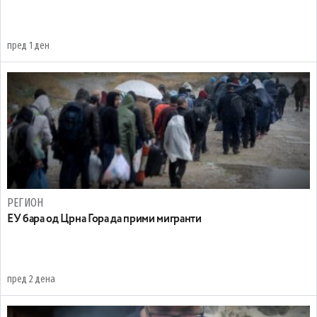
пред 1 ден
РЕГИОН
EУ бара од Црна Гора да прими мигранти
пред 2 дена