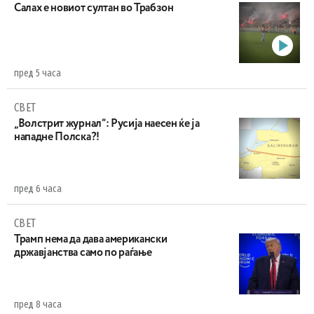
Салах е новиот султан во Трабзон
пред 5 часа
СВЕТ
„Волстрит журнал“: Русија наесен ќе ја
нападне Полска?!
пред 6 часа
СВЕТ
Трамп нема да дава американски
државјанства само по раѓање
пред 8 часа