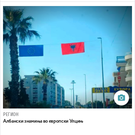
РЕГИОН
Aлбански знамиња во европски Улцињ