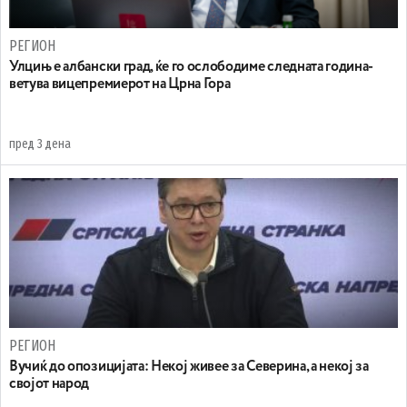
РЕГИОН
Улцињ е албански град, ќе го ослободиме следната година-
ветува вицепремиерот на Црна Гора
пред 3 дена
РЕГИОН
Вучиќ до опозицијата: Некој живее за Северина, а некој за
својот народ