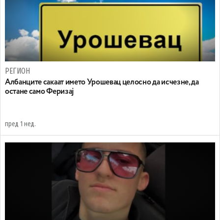
РЕГИОН
Aлбанците сакаат името Урошевац целосно да исчезне, да
остане само Феризај
пред 1 нед.