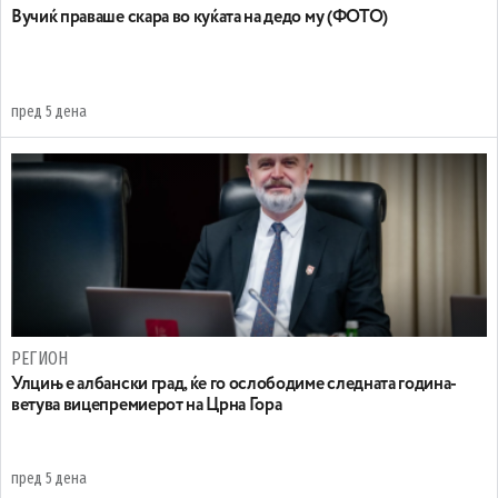
Вучиќ праваше скара во куќата на дедо му (ФОТО)
пред 5 дена
РЕГИОН
Улцињ е албански град, ќе го ослободиме следната година-
ветува вицепремиерот на Црна Гора
пред 5 дена