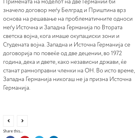
Примената на моделот на две Германии би
значело договор меѓу Белград и Приштина врз
основа на решавање на проблематичните односи
меѓу Источна и Западна Германија по Втората
светска војна, кога имаше окупациски зони и
Студената војна. Западна и Источна Германија се
договорија по повеќе од две децении, во 1972
година, дека и двете, како независни држави, ќе
станат рамноправни членки на ОН. Во исто време,
Западна Германија никогаш не ја призна Источна
Германија.
Share this...