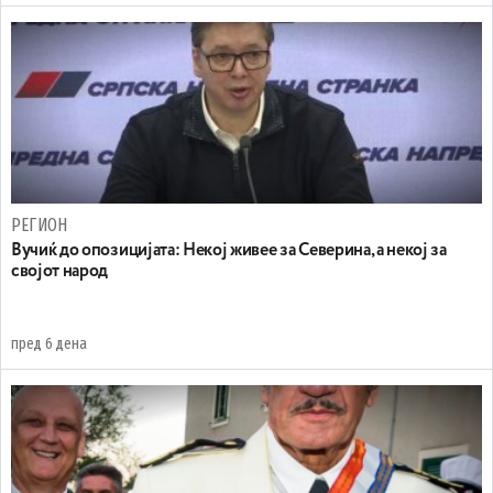
РЕГИОН
Вучиќ до опозицијата: Некој живее за Северина, а некој за
својот народ
пред 6 дена