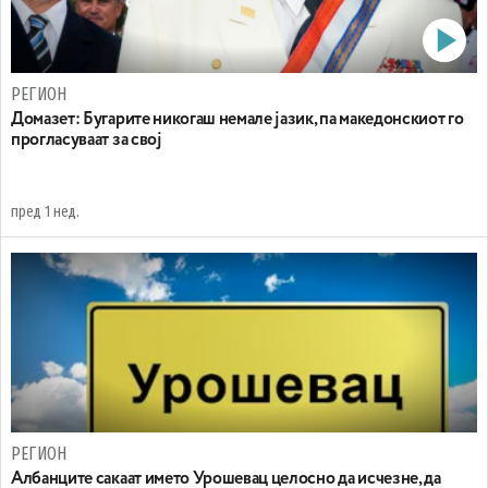
РЕГИОН
Домазет: Бугарите никогаш немале јазик, па македонскиот го
прогласуваат за свој
пред 1 нед.
РЕГИОН
Aлбанците сакаат името Урошевац целосно да исчезне, да