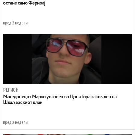
остане само Феризај
пред 2 недели
РЕГИОН
Maкедонецот Марко упапсен во Црна Гора како член на
Шкаљарскиот клан
пред 2 недели