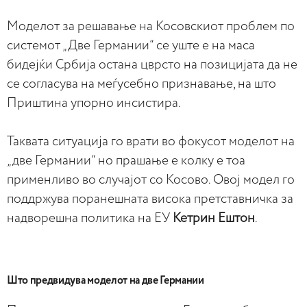
Moделот за решавање на Косовскиот проблем по
системот „Две Германии“ се уште е на маса
бидејќи Србија остана цврсто на позицијата да не
се согласува на меѓусебно признавање, на што
Приштина упорно инсистира.
Таквата ситуација го врати во фокусот моделот на
„две Германии“ но прашање е колку е тоа
применливо во случајот со Косово. Овој модел го
поддржува поранешната висока претставничка за
надворешна политика на ЕУ
Кетрин Ештон
.
Што предвидува моделот на две Германии