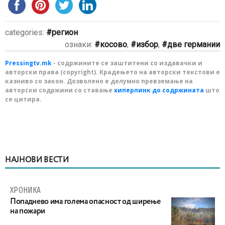
categories:
регион
ознаки:
косово
,
избор
,
две германии
Pressingtv.mk
- содржините се заштитени со издавачки и
авторски права (copyright). Крадењето на авторски текстови е
казниво со закон. Дозволено е делумно превземање на
авторски содржини со ставање
хиперлинк до содржината
што
се цитира.
НАЈНОВИ ВЕСТИ
ХРОНИКА
Попаднево има голема опасност од ширење
на пожари