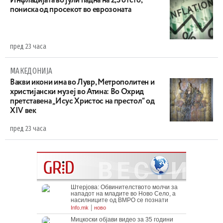
Инфлацијата во јули падна на 2,3 отсто,
пониска од просекот во еврозоната
пред 23 часа
МАКЕДОНИЈА
Вакви икони има во Лувр, Метрополитен и
христијански музеј во Атина: Во Охрид
претставена „Исус Христос на престол“ од
XIV век
пред 23 часа