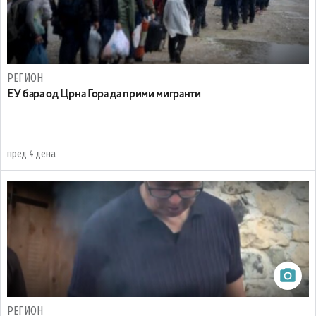
РЕГИОН
EУ бара од Црна Гора да прими мигранти
пред 4 дена
РЕГИОН