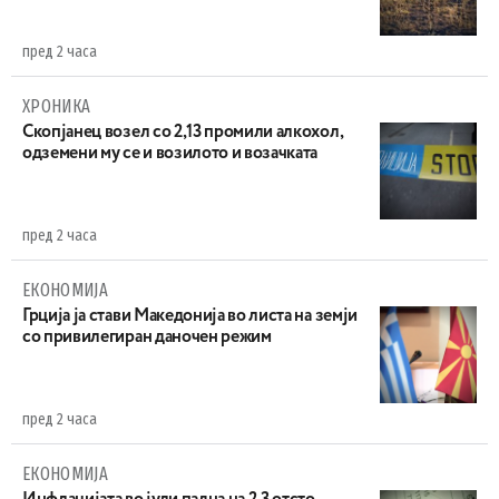
пред 2 часа
ХРОНИКА
Скопјанец возел со 2,13 промили алкохол,
одземени му се и возилото и возачката
пред 2 часа
ЕКОНОМИЈА
Грција ја стави Македонија во листа на земји
со привилегиран даночен режим
пред 2 часа
ЕКОНОМИЈА