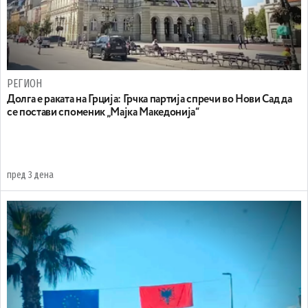
РЕГИОН
Долга е раката на Грција: Грчка партија спречи во Нови Сад да
се постави споменик „Мајка Македонија“
пред 3 дена