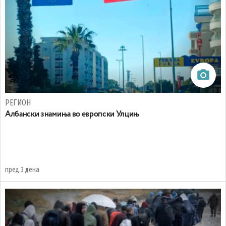
РЕГИОН
Aлбански знамиња во европски Улцињ
пред 3 дена