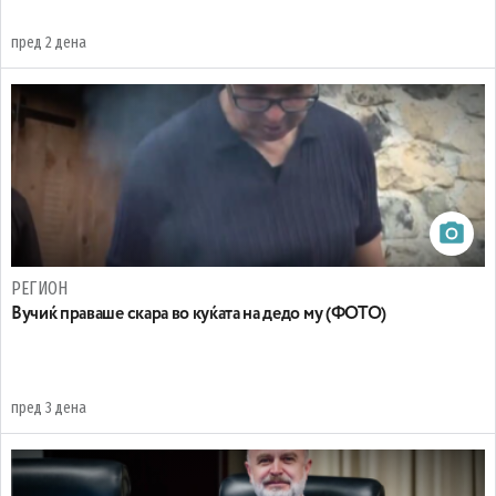
пред 2 дена
РЕГИОН
Вучиќ праваше скара во куќата на дедо му (ФОТО)
пред 3 дена