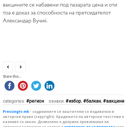
вакцините се набавени под пазарата цена и оти
тоа е доказ за способноста на претседателот
Александар Вучиќ.
Share this...
categories:
регион
ознаки:
избор
,
балкан
,
вакцини
Pressingtv.mk
- содржините се заштитени со издавачки и
авторски права (copyright). Крадењето на авторски текстови е
казниво со закон. Дозволено е делумно превземање на
авторски содржини со ставање
хиперлинк до содржината
што