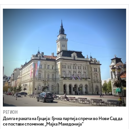
РЕГИОН
Долга е раката на Грција: Грчка партија спречи во Нови Сад да
се постави споменик „Мајка Македонија“