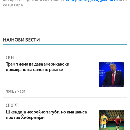
се цитира.
НАЈНОВИ ВЕСТИ
СВЕТ
Трамп нема да дава американски
државјанства само по раѓање
пред 2 часа
СПОРТ
Шкендија несреќно загуби, но има шанса
против Хибернијан