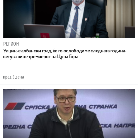
РЕГИОН
Улцињ е албански град, ќе го ослободиме следната година-
ветува вицепремиерот на Црна Гора
пред 3 дена