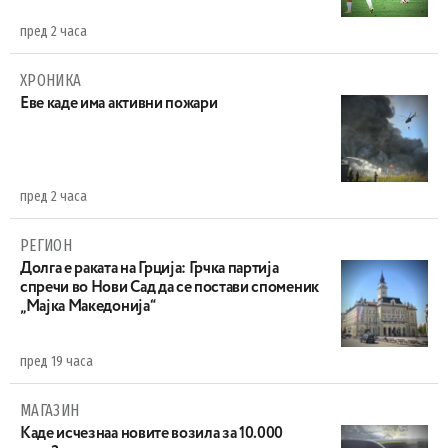
пред 2 часа
ХРОНИКА
Eве каде има активни пожари
пред 2 часа
РЕГИОН
Долга е раката на Грција: Грчка партија
спречи во Нови Сад да се постави споменик
„Мајка Македонија“
пред 19 часа
МАГАЗИН
Каде исчезнаа новите возила за 10.000