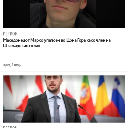
РЕГИОН
Maкедонецот Марко упапсен во Црна Гора како член на
Шкаљарскиот клан
пред 1 нед.