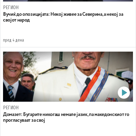
РЕГИОН
Вучиќ до опозицијата: Некој живее за Северина, а некој за
својот народ
пред 4 дена
РЕГИОН
Домазет: Бугарите никогаш немале јазик, па македонскиот го
прогласуваат за свој