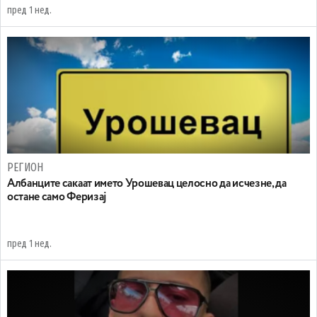
пред 1 нед.
РЕГИОН
Aлбанците сакаат името Урошевац целосно да исчезне, да
остане само Феризај
пред 1 нед.