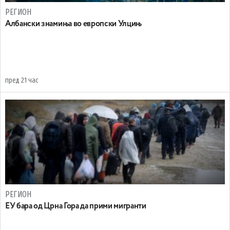
РЕГИОН
Aлбански знамиња во европски Улцињ
пред 21 час
РЕГИОН
EУ бара од Црна Гора да прими мигранти