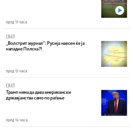
пред 11 часа
СВЕТ
„Волстрит журнал“: Русија наесен ќе ја
нападне Полска?!
пред 13 часа
СВЕТ
Трамп нема да дава американски
државјанства само по раѓање
пред 14 часа