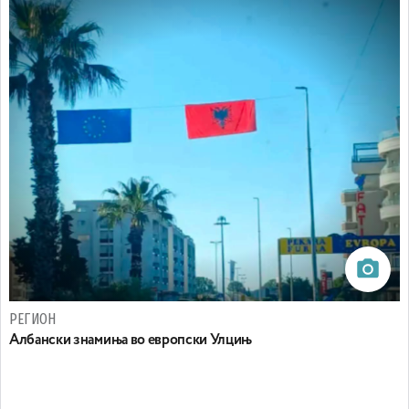
РЕГИОН
Aлбански знамиња во европски Улцињ