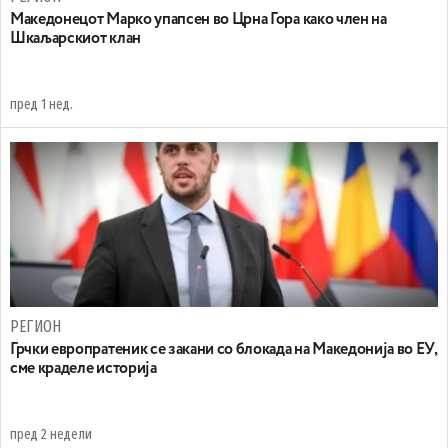
Maкедонецот Марко упапсен во Црна Гора како член на
Шкаљарскиот клан
пред 1 нед.
РЕГИОН
Грчки европратеник се закани со блокада на Македонија во ЕУ,
сме краделе историја
пред 2 недели