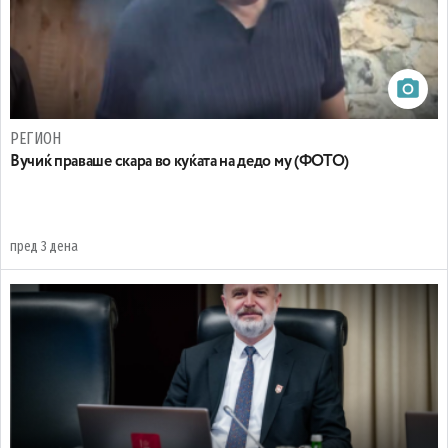
РЕГИОН
Вучиќ праваше скара во куќата на дедо му (ФОТО)
пред 3 дена