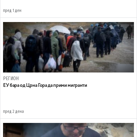
пред 1 ден
РЕГИОН
EУ бара од Црна Гора да прими мигранти
пред 2 дена