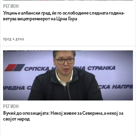
РЕГИОН
Улцињ е албански град, ќе го ослободиме следната година-
ветува вицепремиерот на Црна Гора
пред 4 дена
РЕГИОН
Вучиќ до опозицијата: Некој живее за Северина, а некој за
својот народ