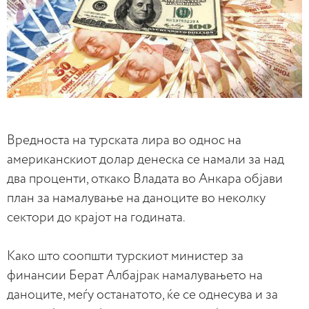
Вредноста на турската лира во однос на
американскиот долар денеска се намали за над
два проценти, откако Владата во Анкара објави
план за намалување на даноците во неколку
сектори до крајот на годината.
Како што соопшти турскиот министер за
финансии Берат Албајрак намалувањето на
даноците, меѓу останатото, ќе се однесува и за