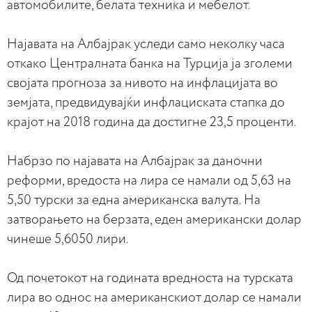
автомобилите, белата техника и мебелот.
Најавата на Албајрак уследи само неколку часа
откако Централната банка на Турција ја зголеми
својата прогноза за нивото на инфлацијата во
земјата, предвидувајќи инфлациската стапка до
крајот на 2018 година да достигне 23,5 проценти.
Набрзо по најавата на Албајрак за даночни
реформи, вредоста на лира се намали од 5,63 на
5,50 турски за една американска валута. На
затворањето на берзата, еден американски долар
чинеше 5,6050 лири.
Од почетокот на годината вредноста на турската
лира во однос на американскиот долар се намали