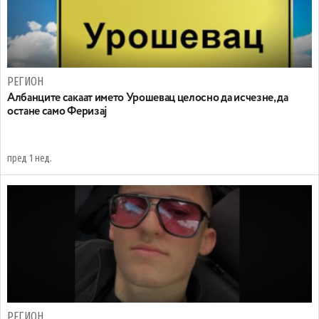
РЕГИОН
Aлбанците сакаат името Урошевац целосно да исчезне, да
остане само Феризај
пред 1 нед.
РЕГИОН