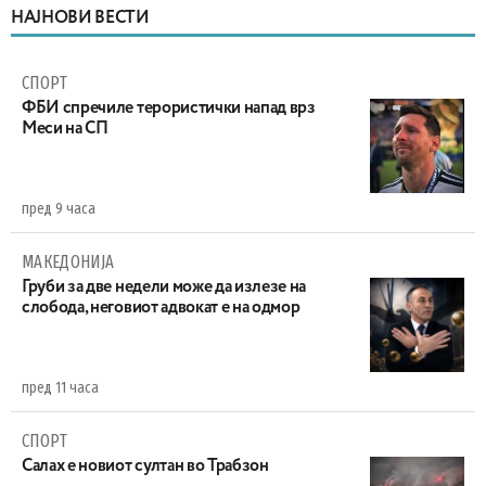
НАЈНОВИ ВЕСТИ
СПОРТ
ФБИ спречиле терористички напад врз
Меси на СП
пред 9 часа
МАКЕДОНИЈА
Груби за две недели може да излезе на
слобода, неговиот адвокат е на одмор
пред 11 часа
СПОРТ
Салах е новиот султан во Трабзон