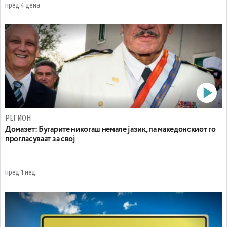
пред 4 дена
РЕГИОН
Домазет: Бугарите никогаш немале јазик, па македонскиот го
прогласуваат за свој
пред 1 нед.