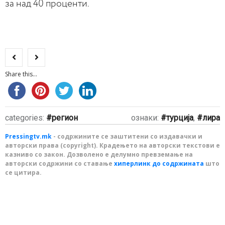
за над 40 проценти.
Share this...
categories:
регион
ознаки:
турција
,
лира
Pressingtv.mk
- содржините се заштитени со издавачки и
авторски права (copyright). Крадењето на авторски текстови е
казниво со закон. Дозволено е делумно превземање на
авторски содржини со ставање
хиперлинк до содржината
што
се цитира.