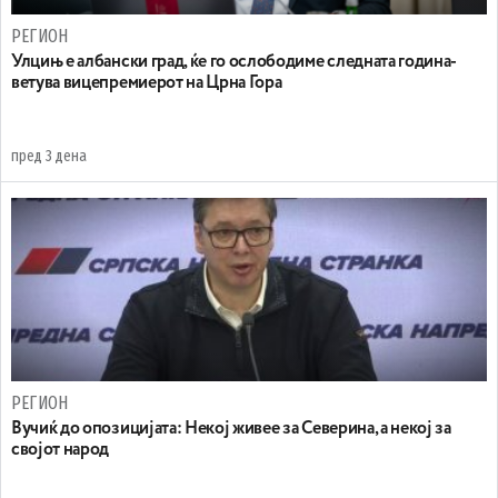
РЕГИОН
Улцињ е албански град, ќе го ослободиме следната година-
ветува вицепремиерот на Црна Гора
пред 3 дена
РЕГИОН
Вучиќ до опозицијата: Некој живее за Северина, а некој за
својот народ