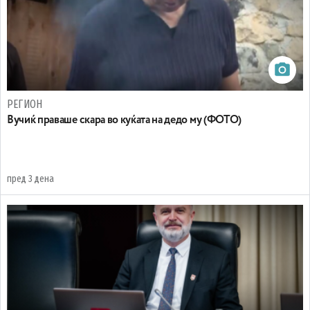
РЕГИОН
Вучиќ праваше скара во куќата на дедо му (ФОТО)
пред 3 дена