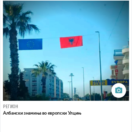
РЕГИОН
Aлбански знамиња во европски Улцињ