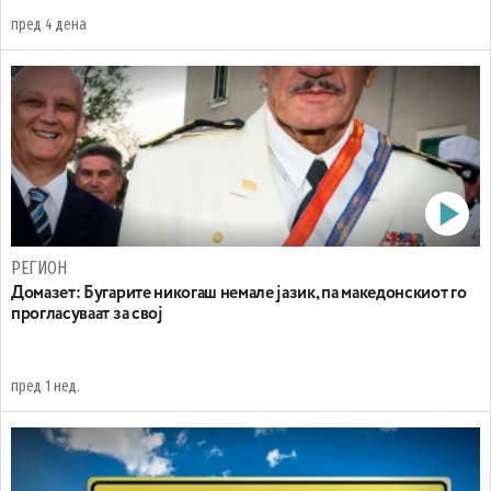
пред 4 дена
РЕГИОН
Домазет: Бугарите никогаш немале јазик, па македонскиот го
прогласуваат за свој
пред 1 нед.