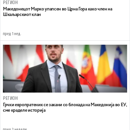
РЕГИОН
Maкедонецот Марко упапсен во Црна Гора како член на
Шкаљарскиот клан
пред 1 нед.
РЕГИОН
Грчки европратеник се закани со блокада на Македонија во ЕУ,
сме краделе историја
пред 2 недели