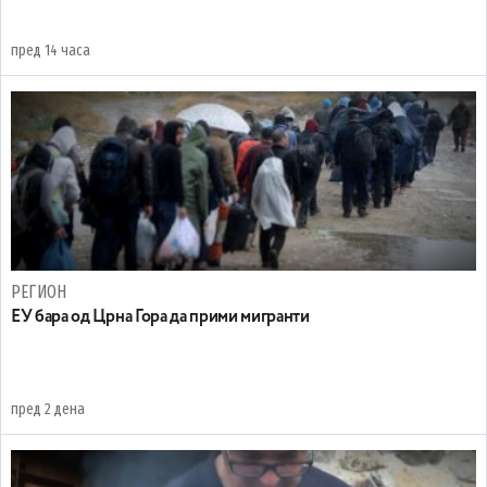
пред 14 часа
РЕГИОН
EУ бара од Црна Гора да прими мигранти
пред 2 дена