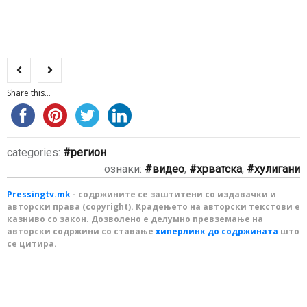
Share this...
categories:
регион
ознаки:
видео
,
хрватска
,
хулигани
Pressingtv.mk
- содржините се заштитени со издавачки и
авторски права (copyright). Крадењето на авторски текстови е
казниво со закон. Дозволено е делумно превземање на
авторски содржини со ставање
хиперлинк до содржината
што
се цитира.