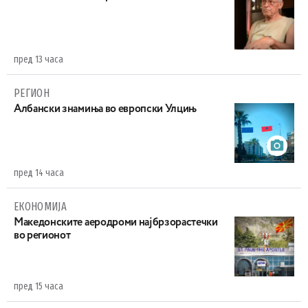
пред 13 часа
РЕГИОН
Aлбански знамиња во европски Улцињ
пред 14 часа
ЕКОНОМИЈА
Maкедонските аеродроми најбрзорастечки
во регионот
пред 15 часа