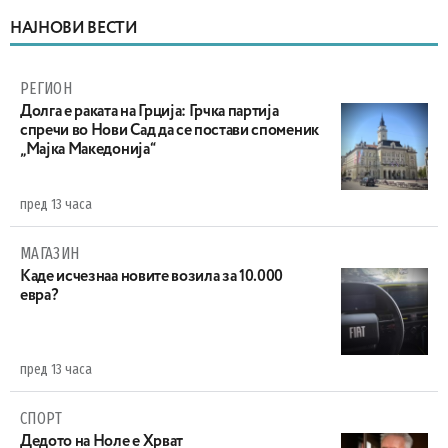
НАЈНОВИ ВЕСТИ
РЕГИОН
Долга е раката на Грција: Грчка партија
спречи во Нови Сад да се постави споменик
„Мајка Македонија“
пред 13 часа
МАГАЗИН
Каде исчезнаа новите возила за 10.000
евра?
пред 13 часа
СПОРТ
Дедото на Ноле е Хрват