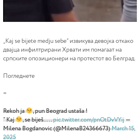
„Kaj se bijete medju sebe“ извикува девојка откако
двајца инфилтрирани Хрвати им помагаат на
српските опозиционери на протестот во Белград.
Погледнете
=
Rekoh ja
, pun Beograd ustaša !
” Kaj
, se biješ…..
pic.twitter.com/pnOtDvVYij
—
Milena Bogdanovic (@MilenaB24366673)
March 15,
2025