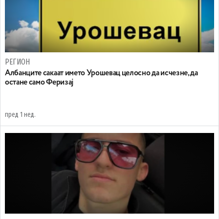
РЕГИОН
Aлбанците сакаат името Урошевац целосно да исчезне, да
остане само Феризај
пред 1 нед.