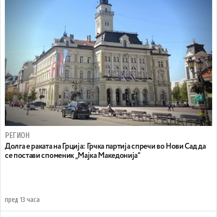
РЕГИОН
Долга е раката на Грција: Грчка партија спречи во Нови Сад да
се постави споменик „Мајка Македонија“
пред 13 часа