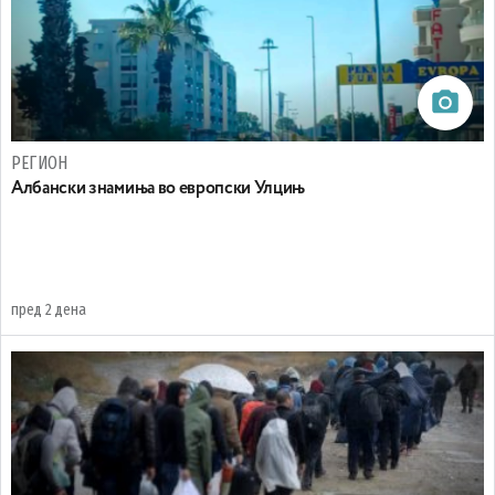
РЕГИОН
Aлбански знамиња во европски Улцињ
пред 2 дена