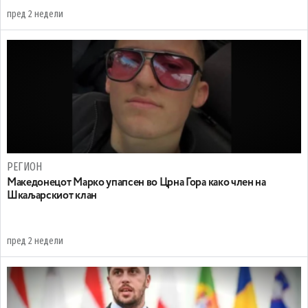
пред 2 недели
РЕГИОН
Maкедонецот Марко упапсен во Црна Гора како член на
Шкаљарскиот клан
пред 2 недели