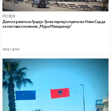
РЕГИОН
Долга е раката на Грција: Грчка партија спречи во Нови Сад да
се постави споменик „Мајка Македонија“
пред 2 дена