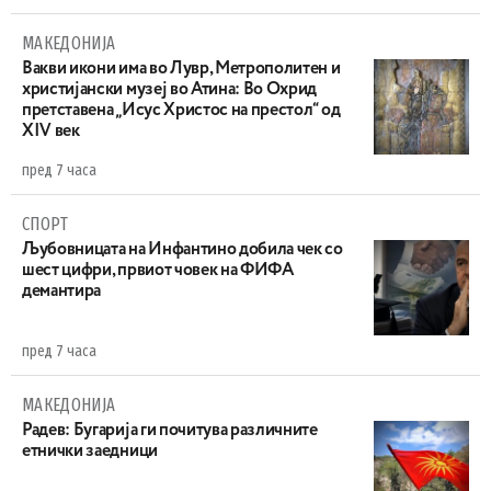
МАКЕДОНИЈА
Вакви икони има во Лувр, Метрополитен и
христијански музеј во Атина: Во Охрид
претставена „Исус Христос на престол“ од
XIV век
пред 7 часа
СПОРТ
Љубовницата на Инфантино добила чек со
шест цифри, првиот човек на ФИФА
демантира
пред 7 часа
МАКЕДОНИЈА
Радев: Бугарија ги почитува различните
етнички заедници