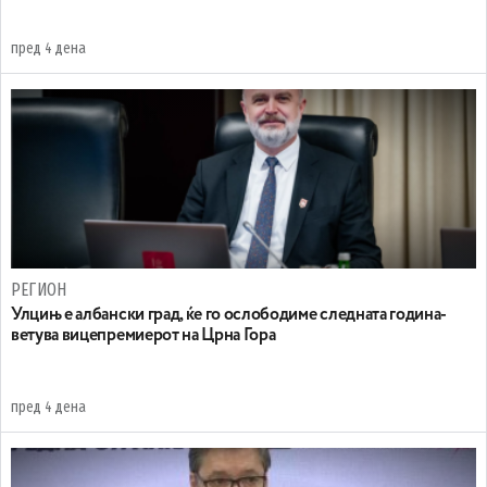
пред 4 дена
РЕГИОН
Улцињ е албански град, ќе го ослободиме следната година-
ветува вицепремиерот на Црна Гора
пред 4 дена