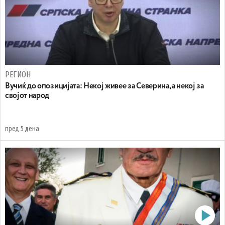
РЕГИОН
Вучиќ до опозицијата: Некој живее за Северина, а некој за
својот народ
пред 5 дена