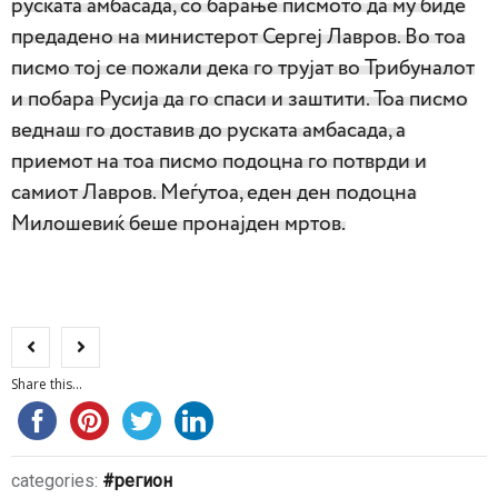
руската амбасада, со барање писмото да му биде
предадено на министерот Сергеј Лавров. Во тоа
писмо тој се пожали дека го трујат во Трибуналот
и побара Русија да го спаси и заштити. Тоа писмо
веднаш го доставив до руската амбасада, а
приемот на тоа писмо подоцна го потврди и
самиот Лавров. Меѓутоа, еден ден подоцна
Милошевиќ беше пронајден мртов.
Share this...
categories:
регион