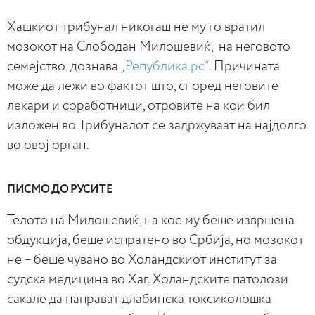
Хашкиот трибунал никогаш не му го вратил
мозокот на Слободан Милошевиќ, на неговото
семејство, дознава „
Република.рс“.
Причината
може да лежи во фактот што, според неговите
лекари и соработници, отровите на кои бил
изложен во Трибуналот се задржуваат на најдолго
во овој орган.
ПИСМО ДО РУСИТЕ
Телото на Милошевиќ, на кое му беше извршена
обдукција, беше испратено во Србија, но мозокот
не – беше чувано во Холандскиот институт за
судска медицина во Хаг. Холандските патолози
сакале да направат длабинска токсиколошка