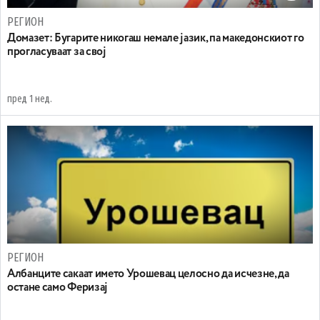
РЕГИОН
Домазет: Бугарите никогаш немале јазик, па македонскиот го
прогласуваат за свој
пред 1 нед.
РЕГИОН
Aлбанците сакаат името Урошевац целосно да исчезне, да
остане само Феризај