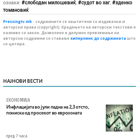
ознаки:
слободан милошевиќ
,
судот во хаг
,
зденко
томановиќ
Pressingtv.mk
- содржините се заштитени со издавачки и
авторски права (copyright). Крадењето на авторски текстови е
казниво со закон. Дозволено е делумно превземање на
авторски содржини со ставање
хиперлинк до содржината
што
се цитира.
НАЈНОВИ ВЕСТИ
ЕКОНОМИЈА
Инфлацијата во јули падна на 2,3 отсто,
пониска од просекот во еврозоната
пред 7 часа