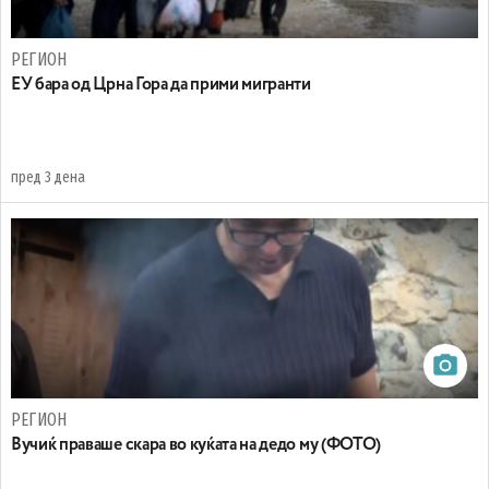
РЕГИОН
EУ бара од Црна Гора да прими мигранти
пред 3 дена
РЕГИОН
Вучиќ праваше скара во куќата на дедо му (ФОТО)