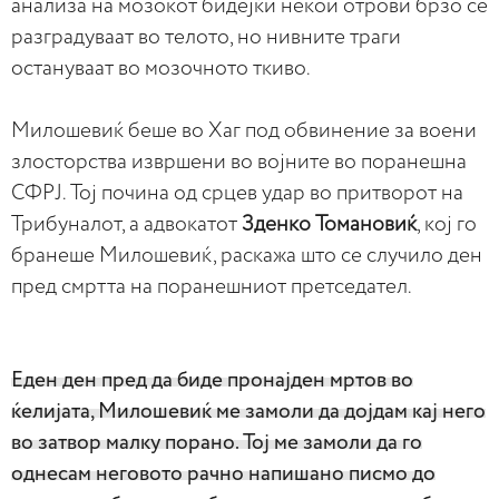
анализа на мозокот бидејќи некои отрови брзо се
разградуваат во телото, но нивните траги
остануваат во мозочното ткиво.
Милошевиќ беше во Хаг под обвинение за воени
злосторства извршени во војните во поранешна
СФРЈ. Тој почина од срцев удар во притворот на
Трибуналот, а адвокатот
Зденко Томановиќ
, кој го
бранеше Милошевиќ, раскажа што се случило ден
пред смртта на поранешниот претседател.
Еден ден пред да биде пронајден мртов во
ќелијата, Милошевиќ ме замоли да дојдам кај него
во затвор малку порано. Тој ме замоли да го
однесам неговото рачно напишано писмо до