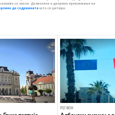
казниво со закон. Дозволено е делумно превземање на
ерлинк до содржината
што се цитира.
РЕГИОН