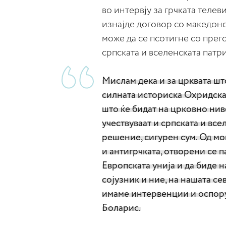
во интервју за грчката телев
изнајде договор со македонс
може да се псотигне со прег
српската и вселенската патри
Мислам дека и за црквата шт
силната историска Охридска
што ќе бидат на црковно ниво,
учествуваат и српската и все
решение, сигурен сум. Од мо
и антигрчката, отворени се п
Европската унија и да биде 
сојузник и ние, на нашата се
имаме интервенции и оспорув
Боларис.