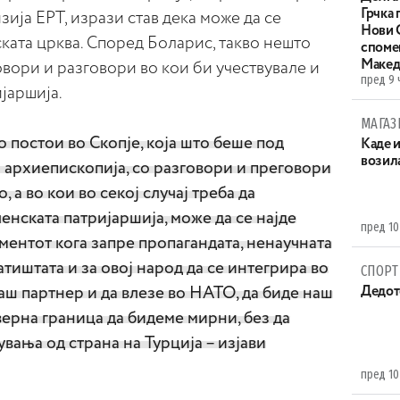
Грчка 
изија ЕРТ, изрази став дека може да се
Нови С
ката црква. Според Боларис, такво нешто
споме
Макед
овори и разговори во кои би учествувале и
пред 9 
јаршија.
МАГАЗ
о постои во Скопје, која што беше под
Каде 
возила
 архиепископија, со разговори и преговори
 а во кои во секој случај треба да
ленската патријаршија, може да се најде
пред 10
ментот кога запре пропагандата, ненаучната
атиштата и за овој народ да се интегрира во
СПОРТ
наш партнер и да влезе во НАТО, да биде наш
Дедот
верна граница да бидеме мирни, без да
ања од страна на Турција – изјави
пред 10