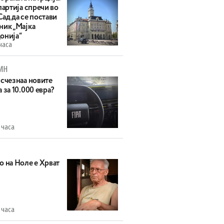
партија спречи во
ад да се постави
ник „Мајка
онија“
часа
ИН
исчезнаа новите
 за 10.000 евра?
 часа
о на Ноле е Хрват
 часа