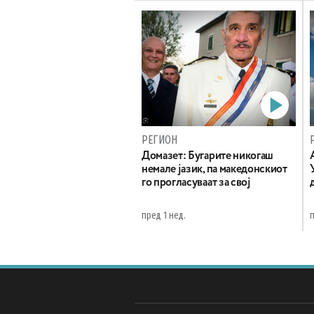
РЕГИОН
Домазет: Бугарите никогаш
немале јазик, па македонскиот
го прогласуваат за свој
пред 1 нед.
п