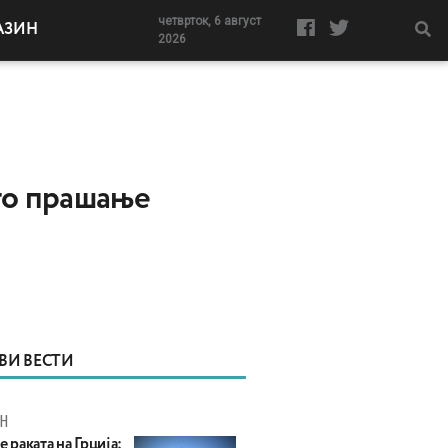
четврток, 6 август
АЗИН
2026
то прашање
ВИ ВЕСТИ
Н
е раката на Грција: