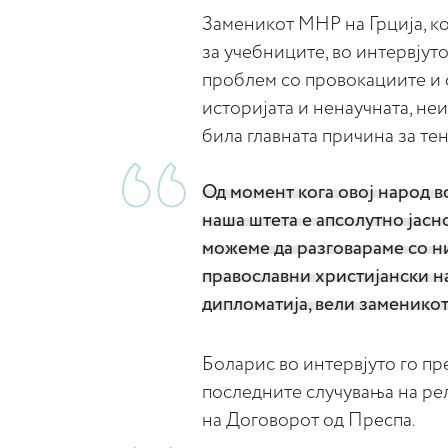
Заменикот МНР на Грција, ко
за учебниците, во интервјуто
проблем со провокациите и 
историјата и ненаучната, не
била главната причина за тен
Од момент кога овој народ в
наша штета е апсолутно јасн
можеме да разговараме со ни
православни христијански н
дипломатија, вели заменикот
Боларис во интервјуто го п
последните случувања на рел
на Договорот од Преспа.