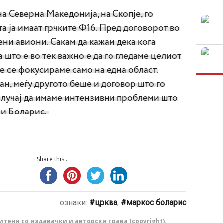
 Северна Македонија, на Скопје, го
 ја имаат грчките Ф16. Пред договорот во
ени авиони. Сакам да кажам дека кога
што е во тек важно е да го гледаме целиот
не се фокусираме само на една област.
н, меѓу другото беше и договор што го
 случај да имаме интензивни проблеми што
ли Боларис.
Share this...
ознаки:
црква
,
маркос боларис
тени со издавачки и авторски права (copyright).