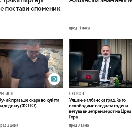
: Грчка партија
Aлбански знамиња в
се постави споменик
пред 11 часа
РЕГИОН
РЕГИОН
Вучиќ праваше скара во куќата
Улцињ е албански град, ќе го
на дедо му (ФОТО)
ослободиме следната година-
ветува вицепремиерот на Црна
Гора
пред 2 дена
пред 3 дена