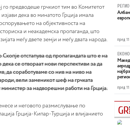
РЕГИО
ј го предводеше грчкиот тим во Комитетот
Aлбан
 изјави дека во минатото Грција имала
европ
оспорувањето на објективноста на
историска и неакадемска пропаганда, што
зијата меѓу двете земји и меѓу двата народа.
пред 11
ЕКОНО
о Скопје отстапува од пропагандата што е на
Maкед
о дека се отвораат нови перспективи за да
аерод
в, да соработуваме со нив на ниво на
најбр
регио
ароди, вели заменикот шеф на грчката
пред 11
 министер за надворешни работи на Грција.
ренесе и неговото размислување по
ација Грција-Кипар-Турција и влијанието