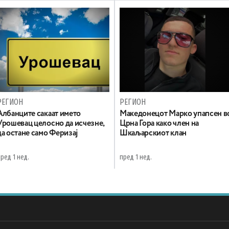
РЕГИОН
РЕГИОН
Aлбанците сакаат името
Maкедонецот Марко упапсен в
Урошевац целосно да исчезне,
Црна Гора како член на
да остане само Феризај
Шкаљарскиот клан
ред 1 нед.
пред 1 нед.