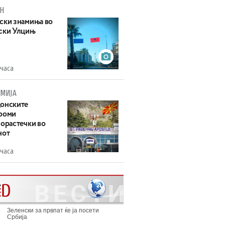
Н
ски знамиња во
ски Улцињ
 часа
МИЈА
онските
роми
зорастечки во
нот
 часа