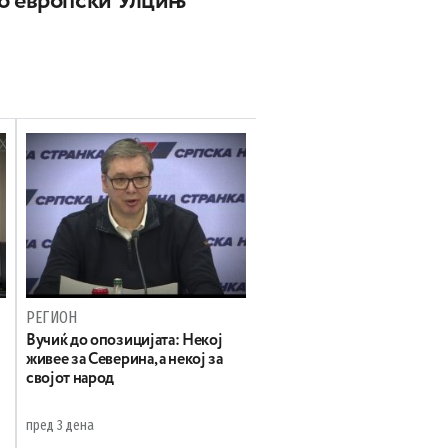
о европски Улцињ
РЕГИОН
Вучиќ до опозицијата: Некој
живее за Северина, а некој за
својот народ
пред 3 дена