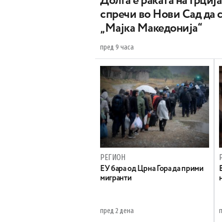
Долга е раката на Грција
спречи во Нови Сад да 
„Мајка Македонија“
пред 9 часа
РЕГИОН
EУ бара од Црна Гора да прими
мигранти
пред 2 дена