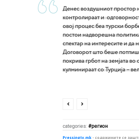
Денес воздушниот простор на
контролираат и одговорноста
овој процес беа турски борб
постои надворешна политика 
спектар на интересите и да 
Договорот што беше потпиша
покрива грбот на земјата во
кулминираат со Турција – ве
categories:
регион
Pressingtv.mk
- содржините се зашти