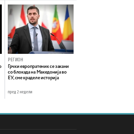
РЕГИОН
о
Грчки европратеник се закани
со блокада на Македонија во
ЕУ, сме краделе историја
пред 2 недели