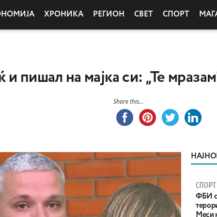
ОНОМИЈА
ХРОНИКА
РЕГИОН
СВЕТ
СПОРТ
МАГ
и пишал на мајка си: „Те мразам
Share this...
НАЈНО
СПОРТ
ФБИ с
терор
Меси 