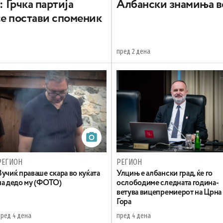
: Грчка партија
Aлбански знамиња в
се постави споменик
пред 2 дена
РЕГИОН
РЕГИОН
Вучиќ праваше скара во куќата
Улцињ е албански град, ќе го
на дедо му (ФОТО)
ослободиме следната година-
ветува вицепремиерот на Црна
Гора
пред 4 дена
пред 4 дена