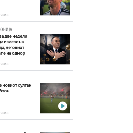
 часа
ОНИЈА
за две недели
а излезе на
да, неговиот
т е на одмор
 часа
е новиот султан
абзон
 часа