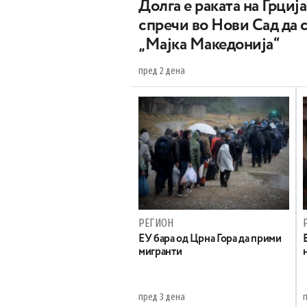
Долга е раката на Грција
спречи во Нови Сад да 
„Мајка Македонија“
пред 2 дена
РЕГИОН
EУ бара од Црна Гора да прими
мигранти
пред 3 дена