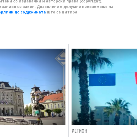
тени со издавачки и авторски права (copyright).
казниво со закон. Дозволено е делумно превземање на
ерлинк до содржината
што се цитира.
РЕГИОН