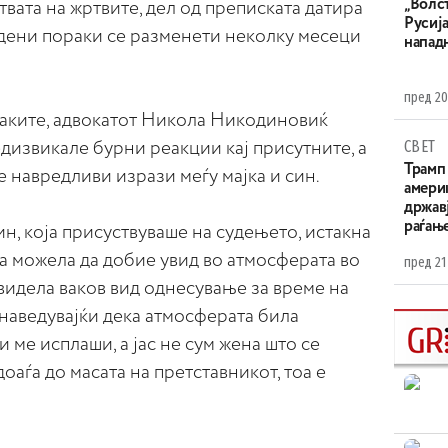
„Волс
твата на жртвите, дел од преписката датира
Русија
едени пораки се разменети неколку месеци
напад
пред 20
раките, адвокатот Никола Никодиновиќ
СВЕТ
едизвикале бурни реакции кај присутните, а
Трамп 
 навредливи изрази меѓу мајка и син.
амери
државј
раѓањ
, која присуствуваше на судењето, истакна
та можела да добие увид во атмосферата во
пред 21
 видела ваков вид однесување за време на
 наведувајќи дека атмосферата била
и ме исплаши, а јас не сум жена што се
оаѓа до масата на претставникот, тоа е