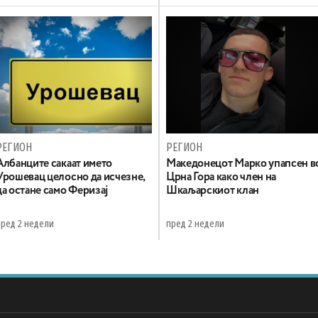
РЕГИОН
РЕГИОН
Aлбанците сакаат името
Maкедонецот Марко упапсен в
Урошевац целосно да исчезне,
Црна Гора како член на
да остане само Феризај
Шкаљарскиот клан
пред 2 недели
пред 2 недели