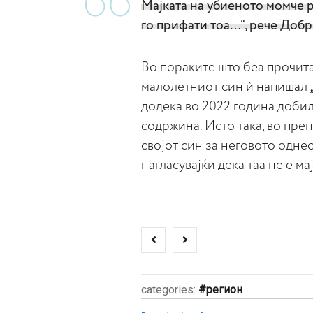
Мајката на убиеното момче р
го прифати тоа…“, рече Доб
Во пораките што беа прочита
малолетниот син ѝ напишал
додека во 2022 година добил
содржина. Исто така, во преп
својот син за неговото одне
нагласувајќи дека таа не е ма
categories:
регион