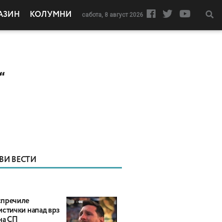
АЗИН
КОЛУМНИ
сабота, 8 август 2026
“
ВИ ВЕСТИ
пречиле
истички напад врз
на СП