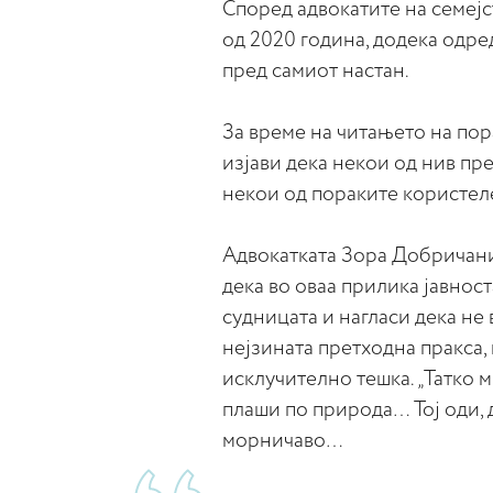
Според адвокатите на семејс
од 2020 година, додека одр
пред самиот настан.
За време на читањето на по
изјави дека некои од нив пр
некои од пораките користеле
Адвокатката Зора Добричанин
дека во оваа прилика јавнос
судницата и нагласи дека не
нејзината претходна пракса,
исклучително тешка. „Татко м
плаши по природа… Тој оди, д
морничаво…