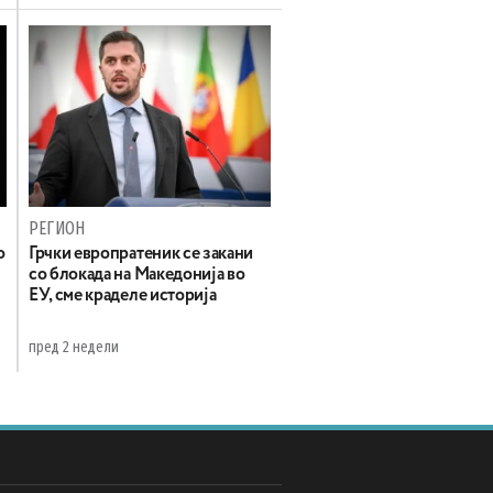
РЕГИОН
о
Грчки европратеник се закани
со блокада на Македонија во
ЕУ, сме краделе историја
пред 2 недели