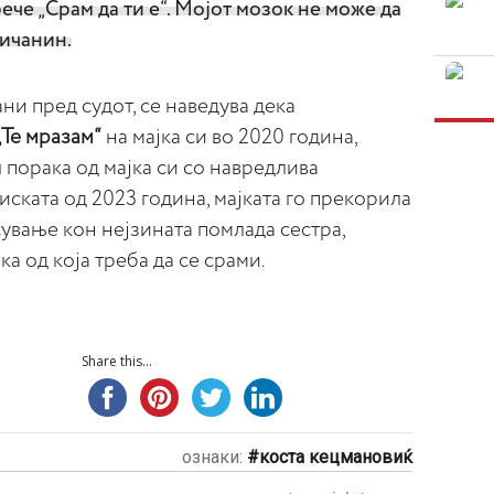
ече „Срам да ти е“. Мојот мозок не може да
ричанин.
ни пред судот, се наведува дека
„Те мразам“
на мајка си во 2020 година,
 порака од мајка си со навредлива
иската од 2023 година, мајката го прекорила
сување кон нејзината помлада сестра,
јка од која треба да се срами.
Share this...
ознаки:
коста кецмановиќ