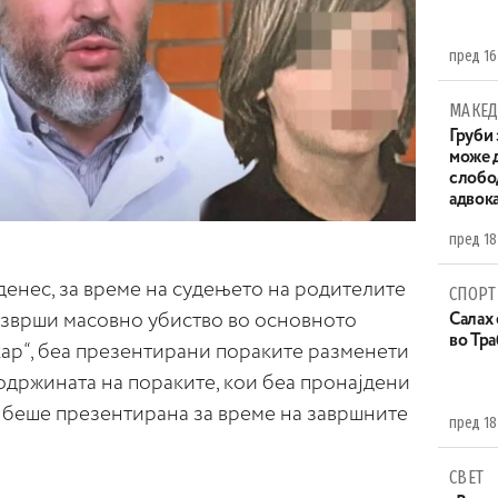
пред 16
МАКЕД
Груби 
може д
слобо
адвока
пред 18
денес, за време на судењето на родителите
СПОРТ
зврши масовно убиство во основното
Салах 
во Тр
ар“, беа презентирани пораките разменети
Содржината на пораките, кои беа пронајдени
, беше презентирана за време на завршните
пред 18
СВЕТ