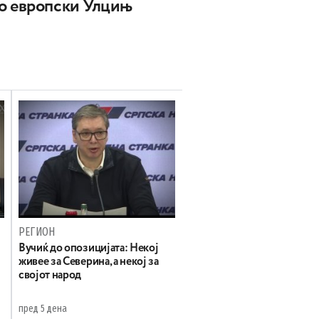
о европски Улцињ
РЕГИОН
Вучиќ до опозицијата: Некој
живее за Северина, а некој за
својот народ
пред 5 дена