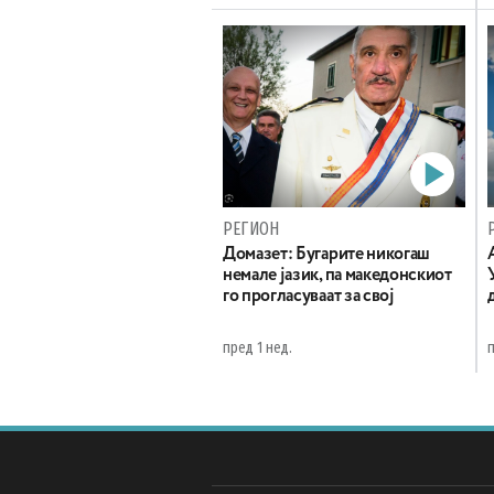
РЕГИОН
Домазет: Бугарите никогаш
немале јазик, па македонскиот
го прогласуваат за свој
пред 1 нед.