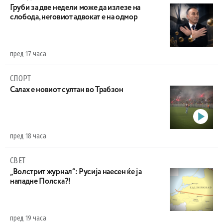
Груби за две недели може да излезе на
слобода, неговиот адвокат е на одмор
пред 17 часа
СПОРТ
Салах е новиот султан во Трабзон
пред 18 часа
СВЕТ
„Волстрит журнал“: Русија наесен ќе ја
нападне Полска?!
пред 19 часа