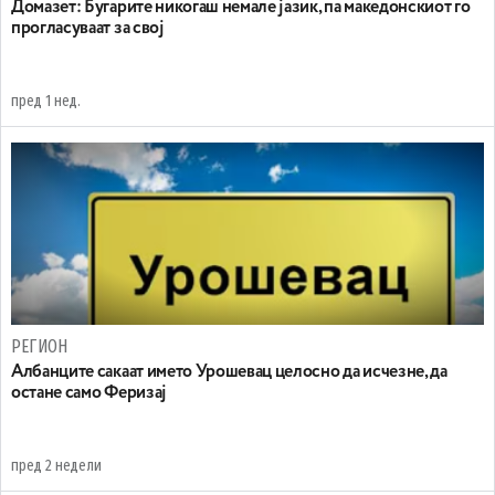
Домазет: Бугарите никогаш немале јазик, па македонскиот го
прогласуваат за свој
пред 1 нед.
РЕГИОН
Aлбанците сакаат името Урошевац целосно да исчезне, да
остане само Феризај
пред 2 недели