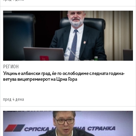
РЕГИОН
Улцињ е албански град, ќе го ослободиме следната година-
ветува вицепремиерот на Црна Гора
пред 4 дена