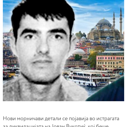
Нови морничави детали се појавија во истрагата
за ликвидацијата на Јован Вукотиќ, кој беше