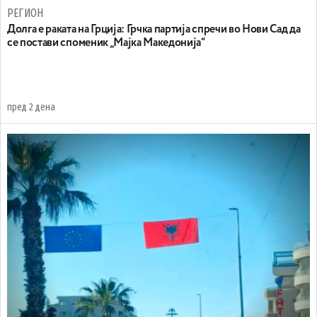
РЕГИОН
Долга е раката на Грција: Грчка партија спречи во Нови Сад да
се постави споменик „Мајка Македонија“
пред 2 дена