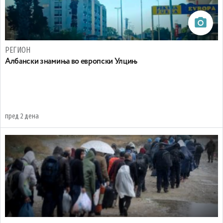
РЕГИОН
Aлбански знамиња во европски Улцињ
пред 2 дена