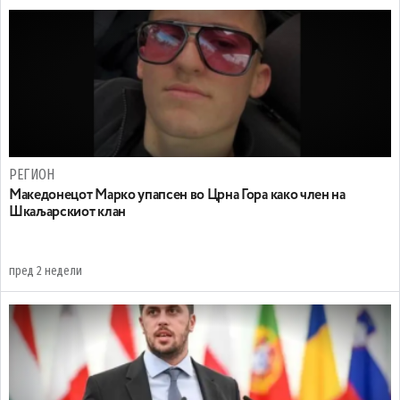
РЕГИОН
Maкедонецот Марко упапсен во Црна Гора како член на
Шкаљарскиот клан
пред 2 недели