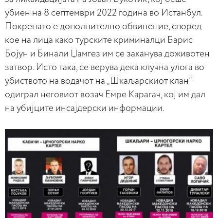
убиен на 8 септември 2022 година во Истанбул.
Покренато е дополнително обвинение, според
кое на лица како турските криминалци Барис
Бојун и Бинали Џамгез им се заканува доживотен
затвор. Исто така, се верува дека клучна улога во
убиството на водачот на „Шкаљарскиот клан“
одиграл неговиот возач Емре Карагач, кој им дал
на убијците инсајдерски информации.