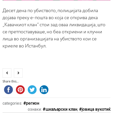
Д
есет дена по убиството, полицијата добила
дојава преку е-пошта во која се открива дека
„Кавачкиот клан“ стои зад оваа ликвидација, што
се претпоставуваше, но беа откриени и клучни
лица во организацијата на убиството кои се
криеле во Истанбул.
Share this...
categories:
регион
ознаки:
шкаљарски клан
,
јовица вукотиќ