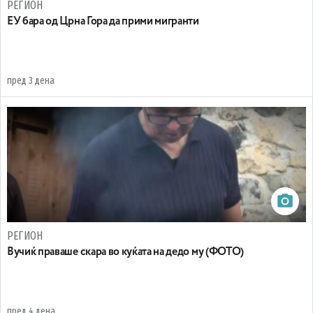
РЕГИОН
EУ бара од Црна Гора да прими мигранти
пред 3 дена
РЕГИОН
Вучиќ праваше скара во куќата на дедо му (ФОТО)
пред 4 дена