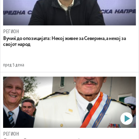
РЕГИОН
Вучиќ до опозицијата: Некој живее за Северина, а некој за
својот народ
пред 5 дена
РЕГИОН