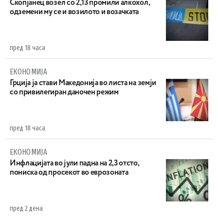
Скопјанец возел со 2,13 промили алкохол,
одземени му се и возилото и возачката
пред 18 часа
ЕКОНОМИЈА
Грција ја стави Македонија во листа на земји
со привилегиран даночен режим
пред 18 часа
ЕКОНОМИЈА
Инфлацијата во јули падна на 2,3 отсто,
пониска од просекот во еврозоната
пред 2 дена