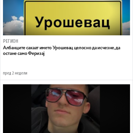
РЕГИОН
Aлбанците сакаат името Урошевац целосно да исчезне, да
остане само Феризај
пред 2 недели