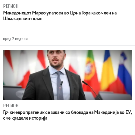
РЕГИОН
Maкедонецот Марко упапсен во Црна Гора како член на
Шкаљарскиот клан
пред 2 недели
РЕГИОН
Грчки европратеник се закани со блокада на Македонија во ЕУ,
сме краделе историја