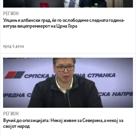
РЕГИОН
Улцињ е албански град, ќе го ослободиме следната година-
ветува вицепремиерот на Црна Гора
пред 6 дена
РЕГИОН
Вучиќ до опозицијата: Некој живее за Северина, а некој за
својот народ