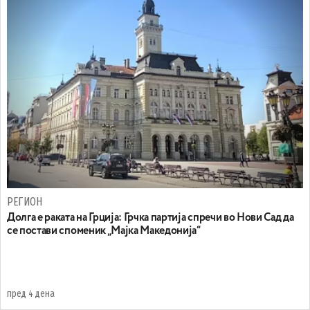
РЕГИОН
Долга е раката на Грција: Грчка партија спречи во Нови Сад да
се постави споменик „Мајка Македонија“
пред 4 дена