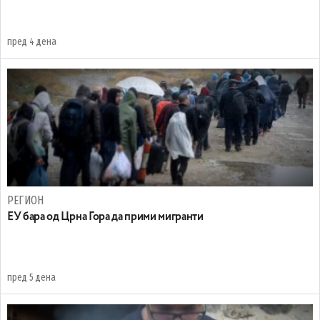
пред 4 дена
РЕГИОН
EУ бара од Црна Гора да прими мигранти
пред 5 дена