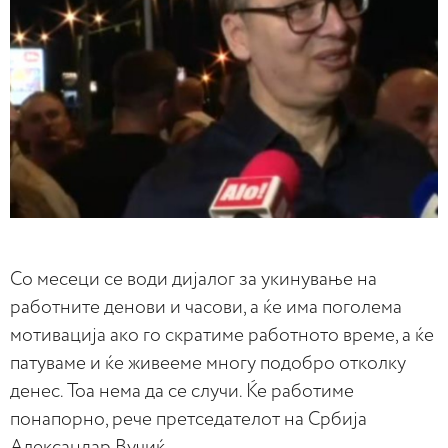
Со месеци се води дијалог за укинување на
работните денови и часови, а ќе има поголема
мотивација ако го скратиме работното време, а ќе
патуваме и ќе живееме многу подобро отколку
денес. Тоа нема да се случи. Ќе работиме
понапорно, рече претседателот на Србија
Александар Вучиќ.