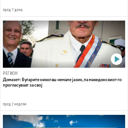
пред 7 дена
РЕГИОН
Домазет: Бугарите никогаш немале јазик, па македонскиот го
прогласуваат за свој
пред 2 недели