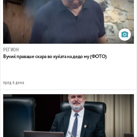
РЕГИОН
Вучиќ праваше скара во куќата на дедо му (ФОТО)
пред 6 дена