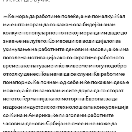
– Ќе мора да работиме повеќе, а не помалку. Жал
ми е што морам да го кажам ова бидејќи знам
колку е непопуларно, но некој мора да им даде до
знаење на луѓето. Со месеци се води дијалог за
укинување на работните денови и часови, а ќе има
поголема мотивација ако го скратиме работното
време, а ќе патуваме и ќе живееме многу подобро
отколку денес. Тоа нема да се случи. Ќе работиме
понапорно. Ќе почнам од себе и ќе покажам дека е
можно, а ќе ги замолам и сите други да го сторат
истото. Германија, како мотор на Европа, за да
издржи индустриско-технолошката конкуренција
со Кина и Америка, ќе ги зголеми работните
часови и денови. Србија не смее и не може да
прифати неодговорни идеи за скратување на