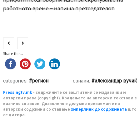
работното време – напиша претседателот.
Share this...
categories:
регион
ознаки:
александар вучиќ
Pressingtv.mk
- содржините се заштитени со издавачки и
авторски права (copyright). Крадењето на авторски текстови е
казниво со закон. Дозволено е делумно превземање на
авторски содржини со ставање
хиперлинк до содржината
што
се цитира.