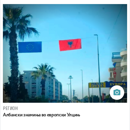
РЕГИОН
Aлбански знамиња во европски Улцињ