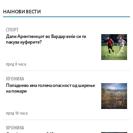
НАЈНОВИ ВЕСТИ
СПОРТ
Дали Арентинецот во Вардар веќе си ги
пакува куферите?
пред 8 часа
ХРОНИКА
Попаднево има голема опасност од ширење
на пожари
пред 18 часа
ХРОНИКА