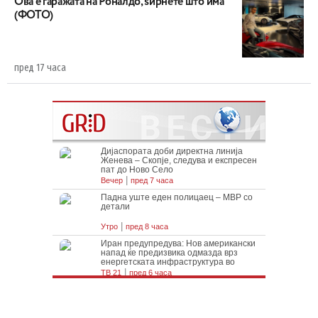
Ова е гаражата на Роналдо, ѕирнете што има
(ФОТО)
пред 17 часа