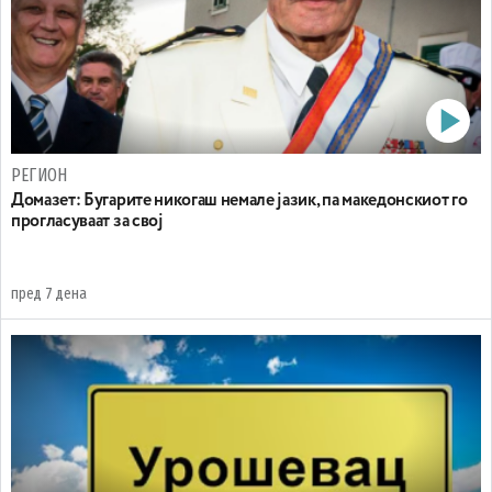
РЕГИОН
Домазет: Бугарите никогаш немале јазик, па македонскиот го
прогласуваат за свој
пред 7 дена