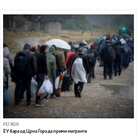
РЕГИОН
EУ бара од Црна Гора да прими мигранти