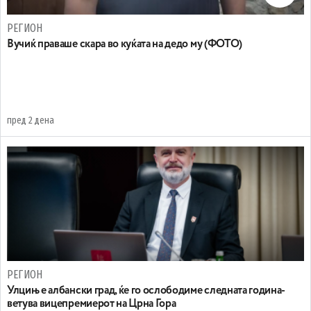
РЕГИОН
Вучиќ праваше скара во куќата на дедо му (ФОТО)
пред 2 дена
РЕГИОН
Улцињ е албански град, ќе го ослободиме следната година-
ветува вицепремиерот на Црна Гора