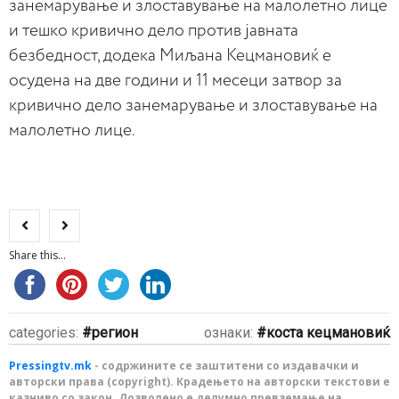
занемарување и злоставување на малолетно лице
и тешко кривично дело против јавната
безбедност, додека Миљана Кецмановиќ e
осудена на две години и 11 месеци затвор за
кривично дело занемарување и злоставување на
малолетно лице.
Share this...
categories:
регион
ознаки:
коста кецмановиќ
Pressingtv.mk
- содржините се заштитени со издавачки и
авторски права (copyright). Крадењето на авторски текстови е
казниво со закон. Дозволено е делумно превземање на