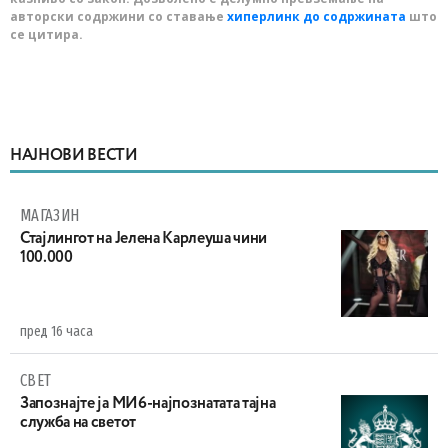
авторски содржини со ставање
хиперлинк до содржината
што
се цитира.
НАЈНОВИ ВЕСТИ
МАГАЗИН
Стајлингот на Јелена Карлеуша чини
100.000
пред 16 часа
СВЕТ
Запознајте ја МИ6-најпознатата тајна
служба на светот