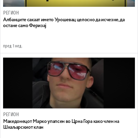
РЕГИОН
Aлбанците сакаат името Урошевац целосно да исчезне, да
остане само Феризај
пред 1 нед.
РЕГИОН
Maкедонецот Марко упапсен во Црна Гора како член на
Шкаљарскиот клан