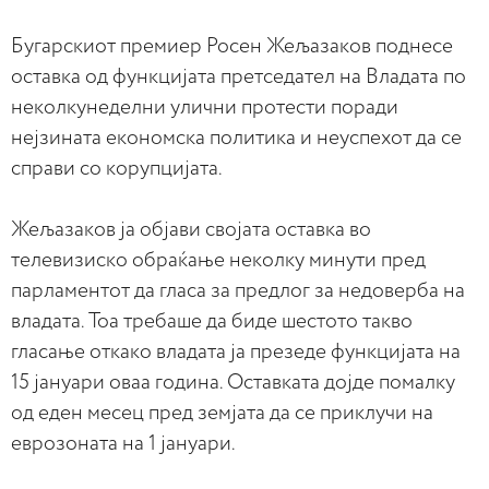
Бугарскиот премиер Росен Жељазаков поднесе
оставка од функцијата претседател на Владата по
неколкунеделни улични протести поради
нејзината економска политика и неуспехот да се
справи со корупцијата.
Жељазаков ја објави својата оставка во
телевизиско обраќање неколку минути пред
парламентот да гласа за предлог за недоверба на
владата. Тоа требаше да биде шестото такво
гласање откако владата ја презеде функцијата на
15 јануари оваа година. Оставката дојде помалку
од еден месец пред земјата да се приклучи на
еврозоната на 1 јануари.