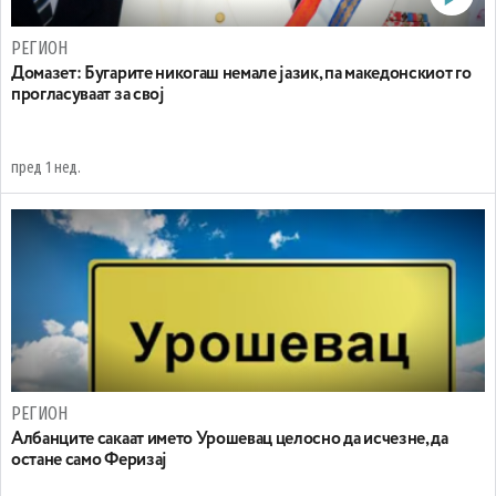
РЕГИОН
Домазет: Бугарите никогаш немале јазик, па македонскиот го
прогласуваат за свој
пред 1 нед.
РЕГИОН
Aлбанците сакаат името Урошевац целосно да исчезне, да
остане само Феризај