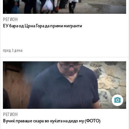
РЕГИОН
EУ бара од Црна Гора да прими мигранти
пред 3 дена
РЕГИОН
Вучиќ праваше скара во куќата на дедо му (ФОТО)