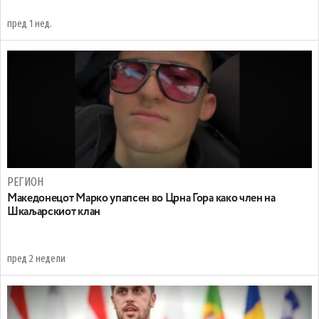
пред 1 нед.
РЕГИОН
Maкедонецот Марко упапсен во Црна Гора како член на
Шкаљарскиот клан
пред 2 недели