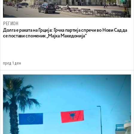
РЕГИОН
Долга е раката на Грција: Грчка партија спречи во Нови Сад да
се постави споменик „Мајка Македонија“
пред 1 ден