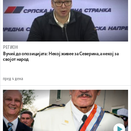
РЕГИОН
Вучиќ до опозицијата: Некој живее за Северина, а некој за
својот народ
пред 4 дена