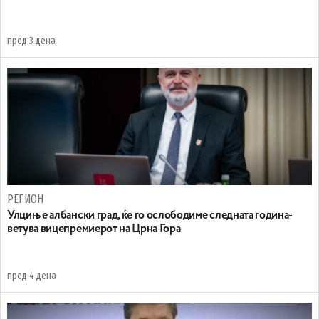
пред 3 дена
РЕГИОН
Улцињ е албански град, ќе го ослободиме следната година-
ветува вицепремиерот на Црна Гора
пред 4 дена