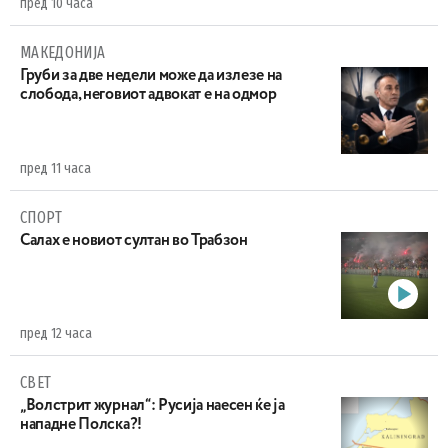
пред 10 часа
МАКЕДОНИЈА
Груби за две недели може да излезе на
слобода, неговиот адвокат е на одмор
пред 11 часа
СПОРТ
Салах е новиот султан во Трабзон
пред 12 часа
СВЕТ
„Волстрит журнал“: Русија наесен ќе ја
нападне Полска?!