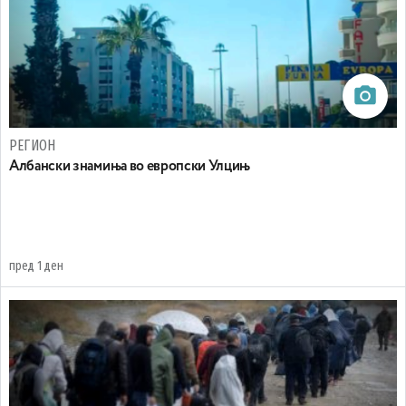
РЕГИОН
Aлбански знамиња во европски Улцињ
пред 1 ден