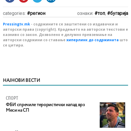
categories:
регион
ознаки:
топ
,
бугарија
Pressingtv.mk
- содржините се заштитени со издавачки и
авторски права (copyright). Крадењето на авторски текстови е
казниво со закон. Дозволено е делумно превземање на
авторски содржини со ставање
хиперлинк до содржината
што
се цитира.
НАЈНОВИ ВЕСТИ
СПОРТ
ФБИ спречиле терористички напад врз
Меси на СП