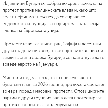
Илјадници Бугари се собраа во среда вечерта на
протест против малцинската влада и, како што
велат, нејзиниот неуспех да се справи со
ендемската корупција во најсиромашната земја-
членка на Европската унија.
Протестите во главниот град Софија и десетици
други градови низ земјата се најновите во низата
вакви настани додека Бугарија се подготвува да го
воведе еврото на 1 јануари.
Минатата недела, владата го повлече својот
буџетски план за 2026 година, прв досега составен
во евра, поради масовни протести. Опозициските
партии и други групи изјавија дека протестираат
против плановите за зголемување на