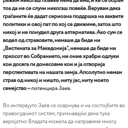
режим никогаш повеќе нема да има, и ќе се борам
тоа да не се случи никогаш повеќе. Верувам дека
граѓаните ќе дадат сериозна поддршка на ваквите
политики и овој пат по кој се движиме, затоа што
никој и не понудил друга алтернатива. Ако сум се
водел од стравовите, немаше да биде ни
„Вистината за Македонија“, немаше да биде ни
пркосот во Собранието, ни оние храбри одлуки
кои досега ги донесовме кои и ја отворија
перспективата на нашата земја. Апсолутно немам
страв од никој и ништо, ниту јас, ниту моето
семејство –
потенцира Заев.
Во интервјуто Заев се осврнува и на состојбите во
правосудниот систем, признавајќи дека тука
веројатно Владата можела да направиме многу