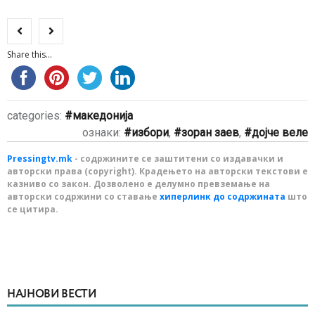
Share this...
categories:
македонија
ознаки:
избори
,
зоран заев
,
дојче веле
Pressingtv.mk
- содржините се заштитени со издавачки и
авторски права (copyright). Крадењето на авторски текстови е
казниво со закон. Дозволено е делумно превземање на
авторски содржини со ставање
хиперлинк до содржината
што
се цитира.
НАЈНОВИ ВЕСТИ