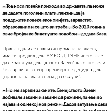
– Тоа носи повеќе приходи во државата, па може
да дадете поголеми плати, пензии, да ја
поддржите повеќе економијата, здравство,
образование и се што ви треба… Во 2020 година
овие бројки ќе бидат уште подобри –
додава Заев.
Прашан дали се плаши од промена на власта,
имајќи предвид дека ВМРО-ДПМНЕ често знае
да се заканува дека „кланот Заеви“, како што вели,
ќе заврши во затвор, премиерот е дециден дека
„промена на власта нема да се случи“.
– Но, не заради заканите. Семејството Заеви
добивале закани и закани од режими, па еве, во
најава и од некој нов режим. Дадов ветување дека