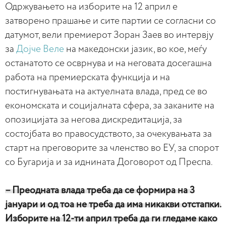
Одржувањето на изборите на 12 април е
затворено прашање и сите партии се согласни со
датумот, вели премиерот Зоран Заев во интервју
за
Дојче Веле
на македонски јазик, во кое, меѓу
останатото се осврнува и на неговата досегашна
работа на премиерската функција и на
постигнувањата на актуелната влада, пред се во
економската и социјалната сфера, за заканите на
опозицијата за негова дискредитација, за
состојбата во правосудството, за очекувањата за
старт на преговорите за членство во ЕУ, за спорот
со Бугарија и за иднината Договорот од Преспа.
– Преодната влада треба да се формира на 3
јануари и од тоа не треба да има никакви отстапки.
Изборите на 12-ти април треба да ги гледаме како