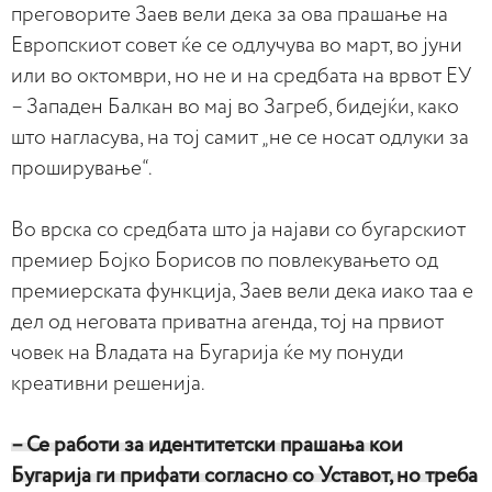
преговорите Заев вели дека за ова прашање на
Европскиот совет ќе се одлучува во март, во јуни
или во октомври, но не и на средбата на врвот ЕУ
– Западен Балкан во мај во Загреб, бидејќи, како
што нагласува, на тој самит „не се носат одлуки за
проширување“.
Во врска со средбата што ја најави со бугарскиот
премиер Бојко Борисов по повлекувањето од
премиерската функција, Заев вели дека иако таа е
дел од неговата приватна агенда, тој на првиот
човек на Владата на Бугарија ќе му понуди
креативни решенија.
– Се работи за идентитетски прашања кои
Бугарија ги прифати согласно со Уставот, но треба