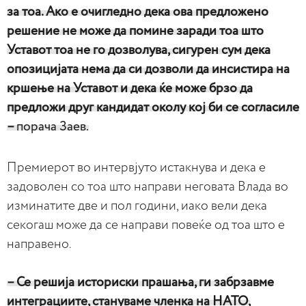
за тоа. Ако е очигледно дека ова предложено
решение не може да помине заради тоа што
Уставот тоа не го дозволува, сигурен сум дека
опозицијата нема да си дозволи да инсистира на
кршење на Уставот и дека ќе може брзо да
предложи друг кандидат околу кој би се согласиле
–
порача Заев.
Премиерот во интервјуто истакнува и дека е
задоволен со тоа што направи неговата Влада во
изминатите две и пол години, иако вели дека
секогаш може да се направи повеќе од тоа што е
направено.
– Се решија историски прашања, ги забрзавме
интеграциите, стануваме членка на НАТО,