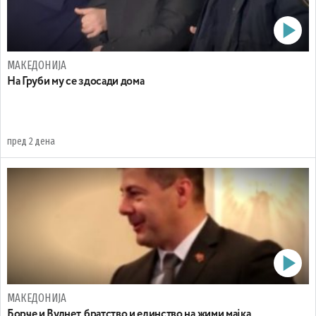
МАКЕДОНИЈА
На Груби му се здосади дома
пред 2 дена
МАКЕДОНИЈА
Борче и Вулнет, братство и единство на жими мајка