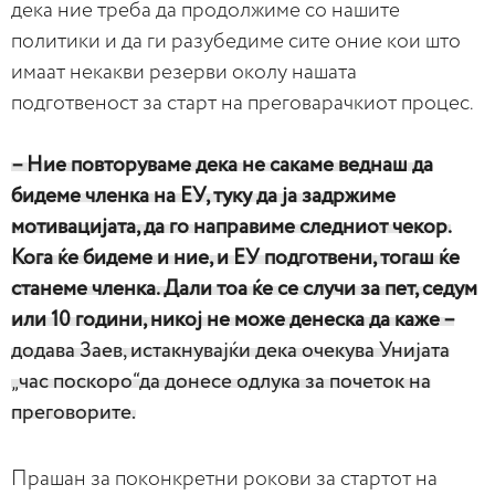
дека ние треба да продолжиме со нашите
политики и да ги разубедиме сите оние кои што
имаат некакви резерви околу нашата
подготвеност за старт на преговарачкиот процес.
– Ние повторуваме дека не сакаме веднаш да
бидеме членка на ЕУ, туку да ја задржиме
мотивацијата, да го направиме следниот чекор.
Кога ќе бидеме и ние, и ЕУ подготвени, тогаш ќе
станеме членка. Дали тоа ќе се случи за пет, седум
или 10 години, никој не може денеска да каже –
додава Заев, истакнувајќи дека очекува Унијата
„час поскоро“да донесе одлука за почеток на
преговорите.
Прашан за поконкретни рокови за стартот на