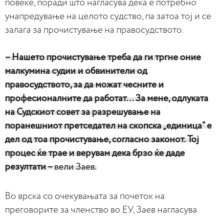
повеќе, поради што нагласува дека е потребно
унапредување на целото судство, па затоа тој и се
залага за прочистување на правосудството.
– Нашето прочистување треба да ги тргне оние
малкумина судии и обвинители од
правосудството, за да можат чесните и
професионалните да работат… За мене, одлуката
на Судскиот совет за разрешување на
поранешниот претседател на скопска „eдиница“ е
дел од тоа прочистување, согласно законот. Тој
процес ќе трае и верувам дека брзо ќе даде
резултати –
вели Заев.
Во врска со очекувањата за почеток на
преговорите за членство во ЕУ, Заев нагласува