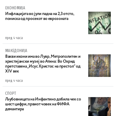
ЕКОНОМИЈА
Инфлацијата во јули падна на 2,3 отсто,
пониска од просекот во еврозоната
пред 4 часа
МАКЕДОНИЈА
Вакви икони има во Лувр, Метрополитен и
христијански музеј во Атина: Во Охрид
претставена „Исус Христос на престол“ од
XIV век
пред 4 часа
СПОРТ
Љубовницата на Инфантино добила чек со
шест цифри, првиот човек на ФИФА
демантира