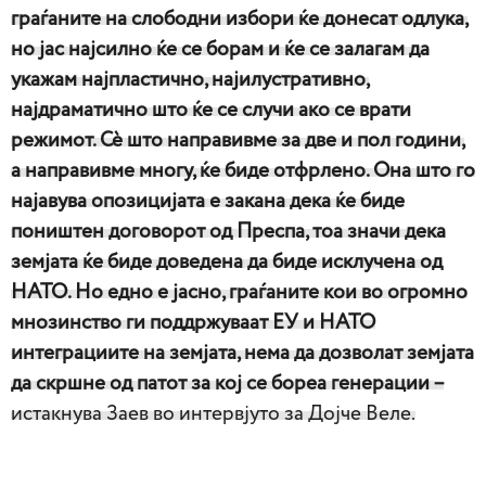
граѓаните на слободни избори ќе донесат одлука,
но јас најсилно ќе се борам и ќе се залагам да
укажам најпластично, најилустративно,
најдраматично што ќе се случи ако се врати
режимот. Сѐ што направивме за две и пол години,
а направивме многу, ќе биде отфрлено. Она што го
најавува опозицијата е закана дека ќе биде
поништен договорот од Преспа, тоа значи дека
земјата ќе биде доведена да биде исклучена од
НАТО. Но едно е јасно, граѓаните кои во огромно
мнозинство ги поддржуваат ЕУ и НАТО
интеграциите на земјата, нема да дозволат земјата
да скршнe од патот за кој се бореа генерации –
истакнува Заев во интервјуто за Дојче Веле.