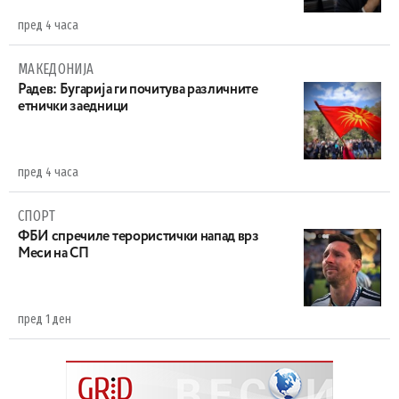
пред 4 часа
МАКЕДОНИЈА
Радев: Бугарија ги почитува различните
етнички заедници
пред 4 часа
СПОРТ
ФБИ спречиле терористички напад врз
Меси на СП
пред 1 ден