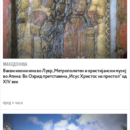
МАКЕДОНИЈА
Вакви икони има во Лувр, Метрополитен и христијански музеј
во Атина: Во Охрид претставена „Исус Христос на престол“ од
XIV век
пред 4 часа