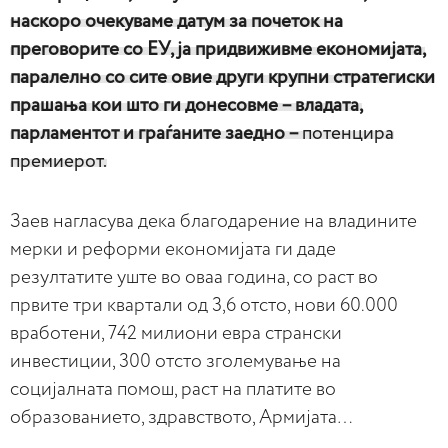
наскоро очекуваме датум за почеток на
преговорите со ЕУ, ја придвиживме економијата,
паралелно со сите овие други крупни стратегиски
прашања кои што ги донесовме – владата,
парламентот и граѓаните заедно –
потенцира
премиерот.
Заев нагласува дека благодарение на владините
мерки и реформи економијата ги даде
резултатите уште во оваа година, со раст во
првите три квартали од 3,6 отсто, нови 60.000
вработени, 742 милиони евра странски
инвестиции, 300 отсто зголемување на
социјалната помош, раст на платите во
образованието, здравството, Армијата…