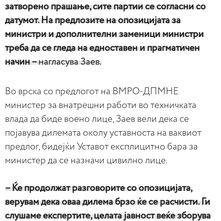
затворено прашање, сите партии се согласни со
датумот. На предлозите на опозицијата за
министри и дополнителни заменици министри
треба да се гледа на едноставен и прагматичен
начин –
нагласува Заев.
Во врска со предлогот на ВМРО-ДПМНЕ
министер за внатрешни работи во техничката
влада да биде воено лице, Заев вели дека се
појавува дилемата околу уставноста на ваквиот
предлог, бидејќи Уставот експлицитно бара за
министер да се назначи цивилно лице.
– Ќе продолжат разговорите со опозицијата,
верувам дека оваа дилема брзо ќе се расчисти. Ги
слушаме експертите, целата јавност веќе зборува