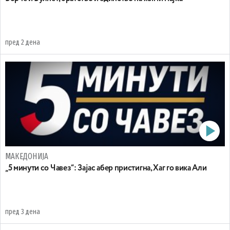
пред 2 дена
МАКЕДОНИЈА
„5 минути со Чавез“: Зајас абер пристигна, Хаг го вика Али
пред 3 дена