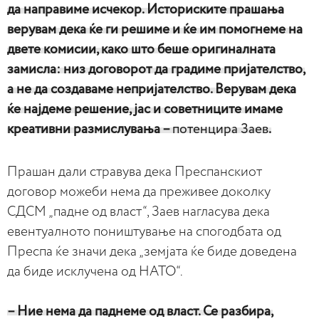
да направиме исчекор. Историските прашања
верувам дека ќе ги решиме и ќе им помогнеме на
двете комисии, како што беше оригиналната
замисла: низ договорот да градиме пријателство,
а не да создаваме непријателство. Верувам дека
ќе најдеме решение, јас и советниците имаме
креативни размислувања –
потенцира Заев
.
Прашан дали стравува дека Преспанскиот
договор можеби нема да преживее доколку
СДСМ „падне од власт“, Заев нагласува дека
евентуалното поништување на спогодбата од
Преспа ќе значи дека „земјата ќе биде доведена
да биде исклучена од НАТО“.
– Ние нема да паднеме од власт. Се разбира,