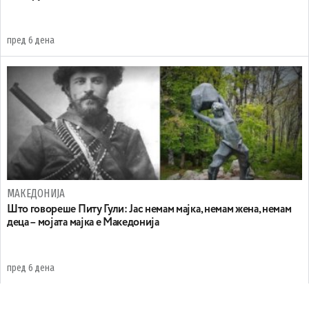
пред 6 дена
МАКЕДОНИЈА
Што говореше Питу Гули: Јас немам мајка, немам жена, немам
деца – мојата мајка е Македонија
пред 6 дена