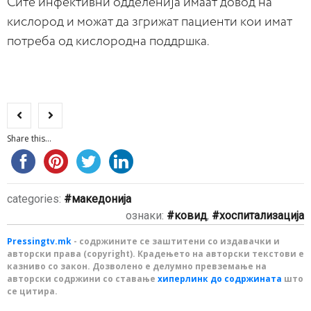
Сите инфективни одделенија имаат довод на
кислород и можат да згрижат пациенти кои имат
потреба од кислородна поддршка.
Share this...
categories:
македонија
ознаки:
ковид
,
хоспитализација
Pressingtv.mk
- содржините се заштитени со издавачки и
авторски права (copyright). Крадењето на авторски текстови е
казниво со закон. Дозволено е делумно превземање на
авторски содржини со ставање
хиперлинк до содржината
што
се цитира.