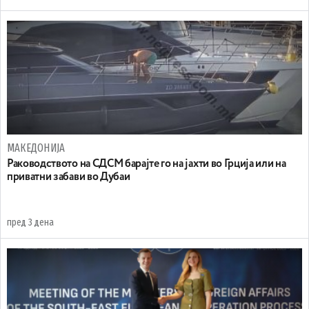
МАКЕДОНИЈА
Раководството на СДСМ барајте го на јахти во Грција или на
приватни забави во Дубаи
пред 3 дена