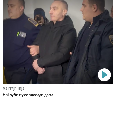
МАКЕДОНИЈА
На Груби му се здосади дома