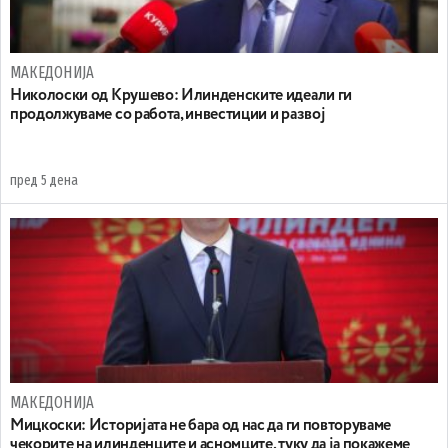
МАКЕДОНИЈА
Николоски од Крушево: Илинденските идеали ги
продолжуваме со работа, инвестиции и развој
пред 5 дена
МАКЕДОНИЈА
Мицкоски: Историјата не бара од нас да ги повторуваме
чекорите на илинденците и асномците, туку да ја покажеме