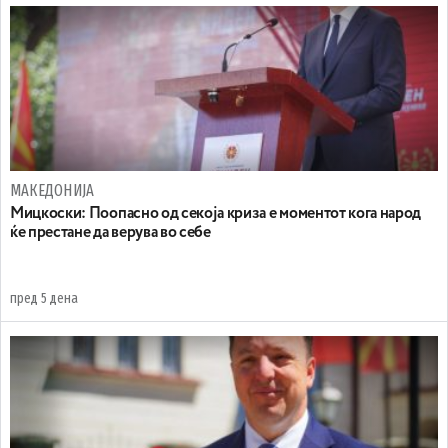
МАКЕДОНИЈА
Мицкоски: Поопасно од секоја криза е моментот кога народ
ќе престане да верува во себе
пред 5 дена