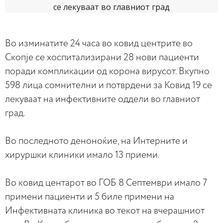
Во изминатите 24 часа во ковид центрите во
Скопје се хоспитализирани 28 нови пациенти
поради компликации од корона вирусот. Вкупно
598 лица сомнителни и потврдени за Ковид 19 се
лекуваат на инфективните оддели во главниот
град.
Во последното деноноќие, на Интерните и
хируршки клиники имало 13 приеми.
Во ковид центарот во ГОБ 8 Септември имало 7
примени пациенти и 5 билe примени на
Инфективната клиника во текот на вчерашниот