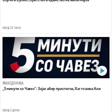
Борче и Вулнет, братство и единство на жими мајка
пред 22 часа
МАКЕДОНИЈА
„5 минути со Чавез“: Зајас абер пристигна, Хаг го вика Али
пред 2 дена