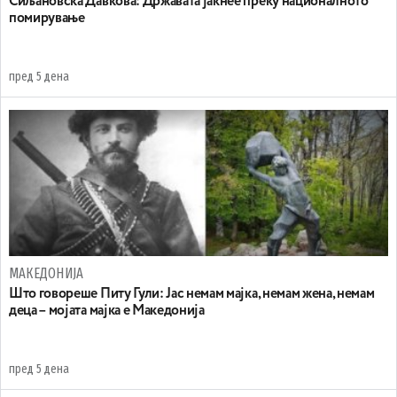
Сиљановска Давкова: Државата јакнее преку националното
помирување
пред 5 дена
МАКЕДОНИЈА
Што говореше Питу Гули: Јас немам мајка, немам жена, немам
деца – мојата мајка е Македонија
пред 5 дена