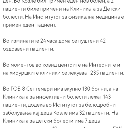
ден. Во Козле бил примен еден нов болен, а 2
пациенти биле примени на Клиниката за Детски
болести. На Институтот за физикална медицина е
примен еден пациент.
Во изминатите 24 часа дома се пуштени 42
оздравени пациенти.
Во моментов во ковид центрите на Интерните и
на хируршките клиники се лекуваaт 235 пациенти.
Во ГОБ 8 Септември има вкупно 130 болни, а на
Клиниката за инфективни болести лежат 143
пациенти, додека во Иститутот за белодробни
заболувања кај деца Козле има 32 пациенти. На
Клиниката за детски болести има 7 деца