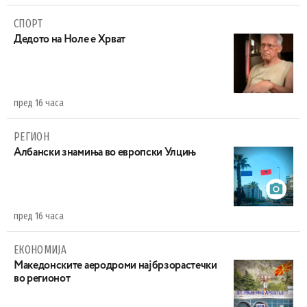
СПОРТ
Дедото на Ноле е Хрват
пред 16 часа
РЕГИОН
Aлбански знамиња во европски Улцињ
пред 16 часа
ЕКОНОМИЈА
Maкедонските аеродроми најбрзорастечки
во регионот