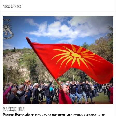
пред 23 часа
МАКЕДОНИЈА
Радев: Бугарија ги почитува различните етнички заедници