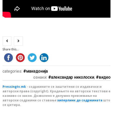
Share this...
categories:
македонија
ознаки:
александар николоски
,
видео
Pressingtv.mk
- содржините се заштитени со издавачки и
авторски права (copyright). Крадењето на авторски текстови е
казниво со закон. Дозволено е делумно превземање на
авторски содржини со ставање
хиперлинк до содржината
што
се цитира.