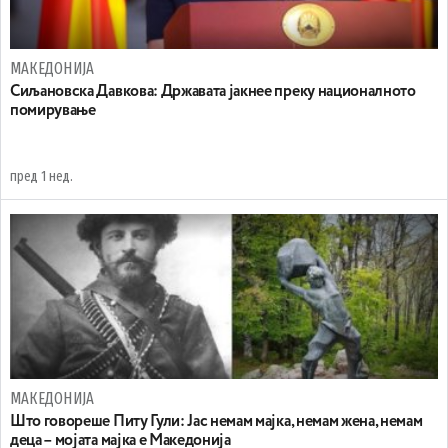
МАКЕДОНИЈА
Сиљановска Давкова: Државата јакнее преку националното
помирување
пред 1 нед.
МАКЕДОНИЈА
Што говореше Питу Гули: Јас немам мајка, немам жена, немам
деца – мојата мајка е Македонија