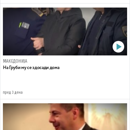
МАКЕДОНИЈА
На Груби му се здосади дома
пред 3 дена