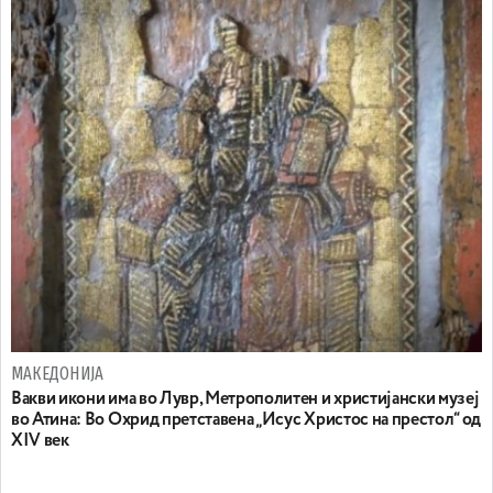
МАКЕДОНИЈА
Вакви икони има во Лувр, Метрополитен и христијански музеј
во Атина: Во Охрид претставена „Исус Христос на престол“ од
XIV век