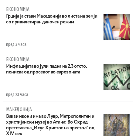
ЕКОНОМИЈА
Грција ја стави Македонија во листа на земји
со привилегиран даночен режим
пред 3 часа
ЕКОНОМИЈА
Инфлацијата во јули падна на 2,3 отсто,
пониска од просекот во еврозоната
пред 23 часа
МАКЕДОНИЈА
Вакви икони има во Лувр, Метрополитен и
христијански музеј во Атина: Во Охрид
претставена „Исус Христос на престол“ од
XIV век