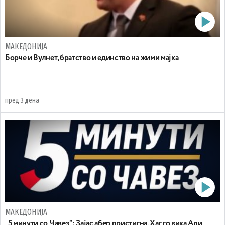
МАКЕДОНИЈА
Борче и Вулнет, братство и единство на жими мајка
пред 3 дена
МАКЕДОНИЈА
„5 минути со Чавез“: Зајас абер пристигна, Хаг го вика Али