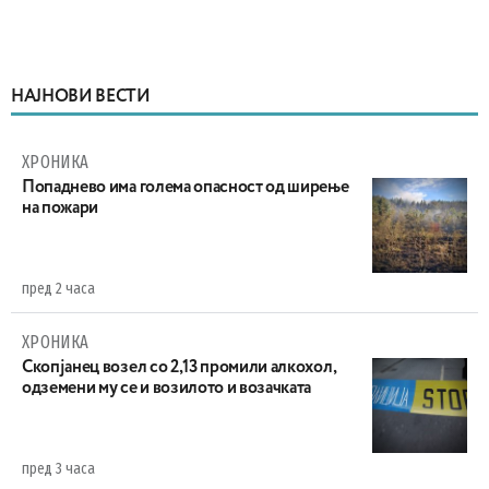
НАЈНОВИ ВЕСТИ
ХРОНИКА
Попаднево има голема опасност од ширење
на пожари
пред 2 часа
ХРОНИКА
Скопјанец возел со 2,13 промили алкохол,
одземени му се и возилото и возачката
пред 3 часа