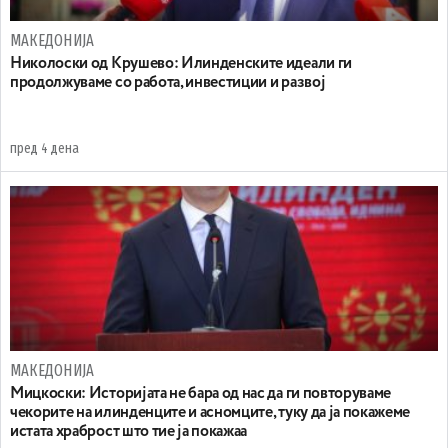
МАКЕДОНИЈА
Николоски од Крушево: Илинденските идеали ги
продолжуваме со работа, инвестиции и развој
пред 4 дена
МАКЕДОНИЈА
Мицкоски: Историјата не бара од нас да ги повторуваме
чекорите на илинденците и асномците, туку да ја покажеме
истата храброст што тие ја покажаа