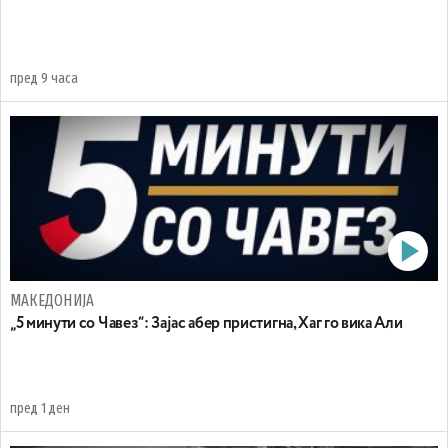
пред 9 часа
МАКЕДОНИЈА
„5 минути со Чавез“: Зајас абер пристигна, Хаг го вика Али
пред 1 ден