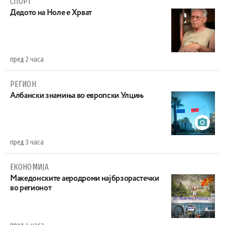
СПОРТ
Дедото на Ноле е Хрват
пред 2 часа
РЕГИОН
Aлбански знамиња во европски Улцињ
пред 3 часа
ЕКОНОМИЈА
Maкедонските аеродроми најбрзорастечки
во регионот