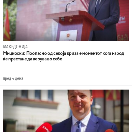
МАКЕДОНИЈА
Мицкоски: Поопасно од секоја криза е моментот кога народ
ќе престане да верува во себе
пред 4 дена