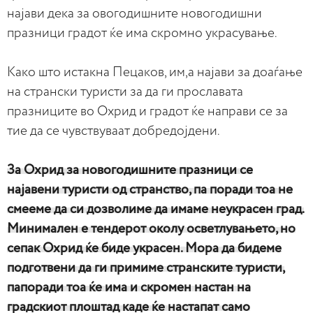
најави дека за овогодишните новогодишни
празници градот ќе има скромно украсување.
Како што истакна Пецаков, им,а најави за доаѓање
на странски туристи за да ги прославата
празниците во Охрид и градот ќе направи се за
тие да се чувствуваат добредојдени.
За Охрид за новогодишните празници се
најавени туристи од странство, па поради тоа не
смееме да си дозволиме да имаме неукрасен град.
Минимален е тендерот околу осветлувањето, но
сепак Охрид ќе биде украсен. Мора да бидеме
подготвени да ги примиме странските туристи,
папоради тоа ќе има и скромен настан на
градскиот плоштад каде ќе настапат само