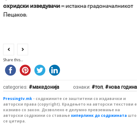
охридски изведувачи –
истакна градоначалникот
Пецаков.
Share this...
categories:
македонија
ознаки:
топ
,
нова година
Pressingtv.mk
- содржините се заштитени со издавачки и
авторски права (copyright). Крадењето на авторски текстови е
казниво со закон. Дозволено е делумно превземање на
авторски содржини со ставање
хиперлинк до содржината
што
се цитира.