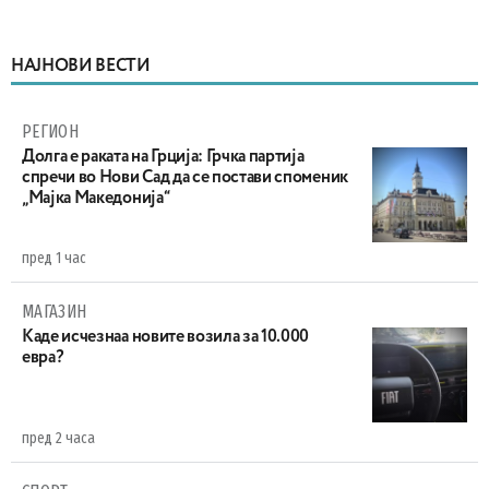
НАЈНОВИ ВЕСТИ
РЕГИОН
Долга е раката на Грција: Грчка партија
спречи во Нови Сад да се постави споменик
„Мајка Македонија“
пред 1 час
МАГАЗИН
Каде исчезнаа новите возила за 10.000
евра?
пред 2 часа