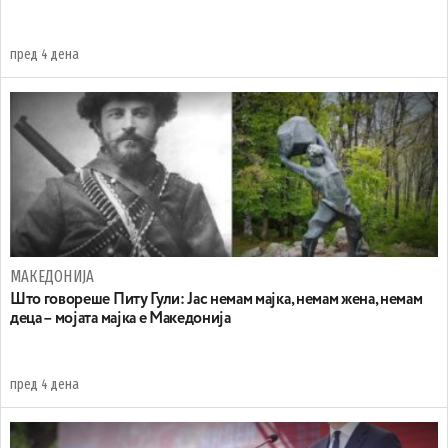
пред 4 дена
МАКЕДОНИЈА
Што говореше Питу Гули: Јас немам мајка, немам жена, немам
деца – мојата мајка е Македонија
пред 4 дена