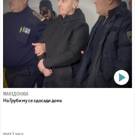
МАКЕДОНИЈА
На Груби му се здосади дома
пред 5 часа