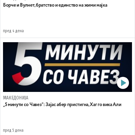
Борче и Вулнет, братство и единство на жими мајка
пред 4 дена
МАКЕДОНИЈА
„5 минути со Чавез“: Зајас абер пристигна, Хаг го вика Али
пред 5 дена