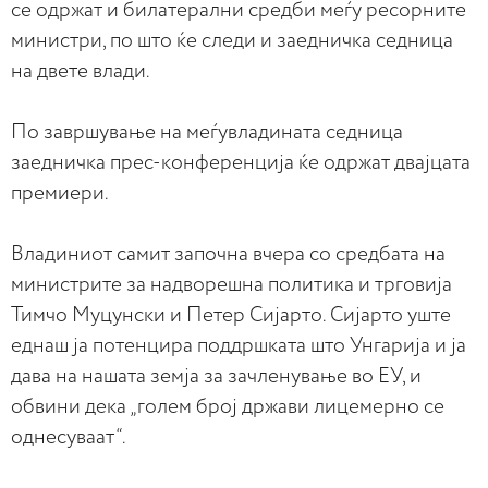
се одржат и билатерални средби меѓу ресорните
министри, по што ќе следи и заедничка седница
на двете влади.
По завршување на меѓувладината седница
заедничка прес-конференција ќе одржат двајцата
премиери.
Владиниот самит започна вчера со средбата на
министрите за надворешна политика и трговија
Тимчо Муцунски и Петер Сијарто. Сијарто уште
еднаш ја потенцира поддршката што Унгарија и ја
дава на нашата земја за зачленување во ЕУ, и
обвини дека „голем број држави лицемерно се
однесуваат“.