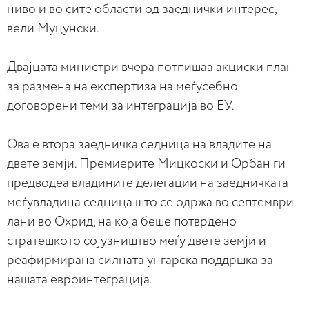
ниво и во сите области од заеднички интерес,
вели Муцунски.
Двајцата министри вчера потпишаа акциски план
за размена на експертиза на меѓусебно
договорени теми за интеграција во ЕУ.
Ова е втора заедничка седница на владите на
двете земји. Премиерите Мицкоски и Орбан ги
предводеа владините делегации на заедничката
меѓувладина седница што се одржа во септември
лани во Охрид, на која беше потврдено
стратешкото сојузништво меѓу двете земји и
реафирмирана силната унгарска поддршка за
нашата евроинтеграција.