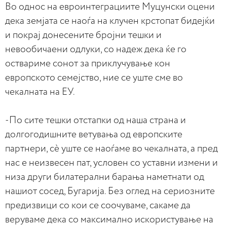
Во однос на евроинтеграциите Муцунски оцени
дека земјата се наоѓа на клучен крстопат бидејќи
и покрај донесените бројни тешки и
невообичаени одлуки, со надеж дека ќе го
оствариме сонот за приклучување кон
европското семејство, ние се уште сме во
чекалната на ЕУ.
-По сите тешки отстапки од наша страна и
долгогодишните ветувања од европските
партнери, сè уште се наоѓаме во чекалната, а пред
нас е неизвесен пат, условен со уставни измени и
низа други билатерални барања наметнати од
нашиот сосед, Бугарија. Без оглед на сериозните
предизвици со кои се соочуваме, сакаме да
веруваме дека со максимално искористување на