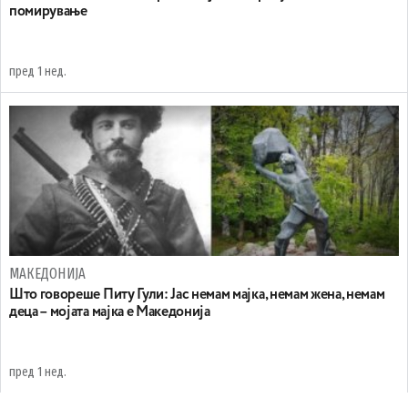
помирување
пред 1 нед.
МАКЕДОНИЈА
Што говореше Питу Гули: Јас немам мајка, немам жена, немам
деца – мојата мајка е Македонија
пред 1 нед.