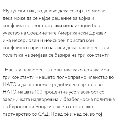
Муцунски, пак, подвлече дека секој што мисли
дека може да се најде решение за војна и
конфликт со геостратешки импликации без
учество на Соединетите Американски Држави
има несериозен и неискрен пристап кон
конфликтот при тоа нагласи дека надворешната
политика на земјава се базира на три константи.
-Нашата надворешна политика како држава има
три константи – нашето полноправно членство во
НАТО и да останеме кредибилен партнер во
НАТО, нашата 100 процентна усогласеност со
заедничката надворешна и безбедносна политика
на Европската Унија и нашето стратешко
партнерство со САД. Пред сѐ и над сѐ, во тој