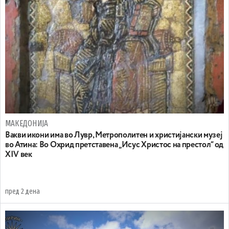
МАКЕДОНИЈА
Вакви икони има во Лувр, Метрополитен и христијански музеј
во Атина: Во Охрид претставена „Исус Христос на престол“ од
XIV век
пред 2 дена