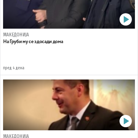
МАКЕДОНИЈА
На Груби му се здосади дома
пред 4 дена
МАКЕДОНИЈА