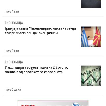
пред 1 ден
ЕКОНОМИЈА
Грција ја стави Македонија во листа на земји
со привилегиран даночен режим
пред 1 ден
ЕКОНОМИЈА
Инфлацијата во јули падна на 2,3 отсто,
пониска од просекот во еврозоната
пред 2 дена