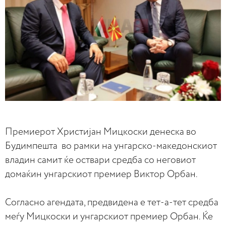
Премиерот Христијан Мицкоски денеска во
Будимпешта во рамки на унгарско-македонскиот
владин самит ќе оствари средба со неговиот
домаќин унгарскиот премиер Виктор Орбан.
Согласно агендата, предвидена е тет-а-тет средба
меѓу Мицкоски и унгарскиот премиер Орбан. Ќе