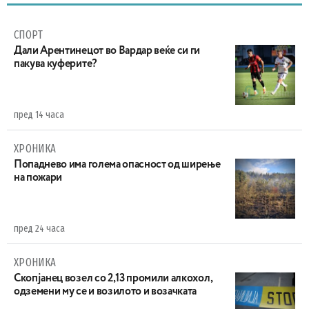
СПОРТ
Дали Арентинецот во Вардар веќе си ги
пакува куферите?
пред 14 часа
ХРОНИКА
Попаднево има голема опасност од ширење
на пожари
пред 24 часа
ХРОНИКА
Скопјанец возел со 2,13 промили алкохол,
одземени му се и возилото и возачката