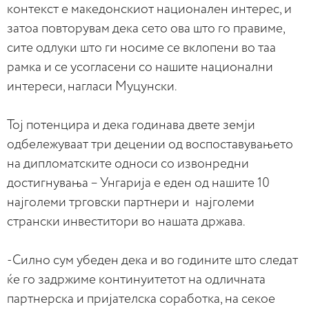
контекст е македонскиот национален интерес, и
затоа повторувам дека сето ова што го правиме,
сите одлуки што ги носиме се вклопени во таа
рамка и се усогласени со нашите национални
интереси, нагласи Муцунски.
Тој потенцира и дека годинава двете земји
одбележуваат три децении од воспоставувањето
на дипломатските односи со извонредни
достигнувања – Унгарија е еден од нашите 10
најголеми трговски партнери и најголеми
странски инвеститори во нашата држава.
-Силно сум убеден дека и во годините што следат
ќе го задржиме континуитетот на одличната
партнерска и пријателска соработка, на секое