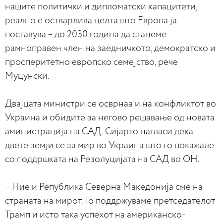
нашите политички и дипломатски капацитети,
реално е остварлива целта што Европа ја
поставува – до 2030 година да станеме
рамноправен член на заедничкото, демократско и
просперитетно европско семејство, рече
Муцунски.
Двајцата министри се осврнаа и на конфликтот во
Украина и обидите за негово решавање од новата
аминистрација на САД. Сијарто нагласи дека
двете земји се за мир во Украина што го покажале
со поддршката на Резолуцијата на САД во ОН.
– Ние и Република Северна Македонија сме на
страната на мирот. Го поддржуваме претседателот
Трамп и исто така успехот на американско-